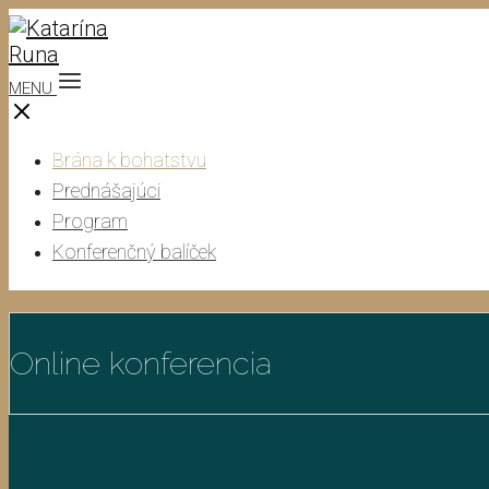
MENU
Brána k bohatstvu
Prednášajúci
Program
Konferenčný balíček
Online konferencia