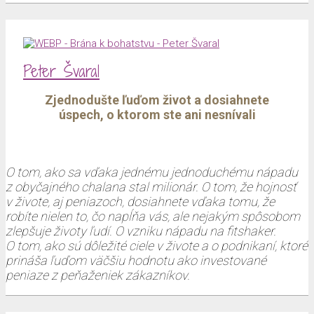
Peter Švaral
Zjednodušte ľuďom život a dosiahnete
úspech, o ktorom ste ani nesnívali
O tom, ako sa vďaka jednému jednoduchému nápadu
z obyčajného chalana stal milionár. O tom, že hojnosť
v živote, aj peniazoch, dosiahnete vďaka tomu, že
robíte nielen to, čo napĺňa vás, ale nejakým spôsobom
zlepšuje životy ľudí. O vzniku nápadu na fitshaker.
O tom, ako sú dôležité ciele v živote a o podnikaní, ktoré
prináša ľuďom väčšiu hodnotu ako investované
peniaze z peňaženiek zákazníkov.