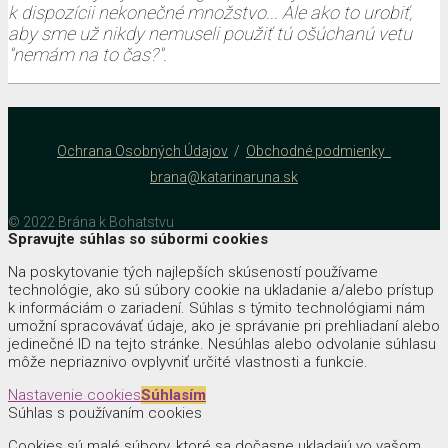
k dispozícii nekonečné množstvo... Ale ako to urobiť,
aby sme už nikdy nemuseli použiť tú ošúchanú vetu
"nemám na to čas?".
Ochrana Osobných Údajov
/
Obchodné podmienky
brana@katarinaruna.sk
© 2022 Brána k Bohatstvu
Spravujte súhlas so súbormi cookies
Na poskytovanie tých najlepších skúseností používame
technológie, ako sú súbory cookie na ukladanie a/alebo prístup
k informáciám o zariadení. Súhlas s týmito technológiami nám
umožní spracovávať údaje, ako je správanie pri prehliadaní alebo
jedinečné ID na tejto stránke. Nesúhlas alebo odvolanie súhlasu
môže nepriaznivo ovplyvniť určité vlastnosti a funkcie.
Nastavenie cookies
Súhlasím
Súhlas s používaním cookies
Cookies sú malé súbory, ktoré sa dočasne ukladajú vo vašom