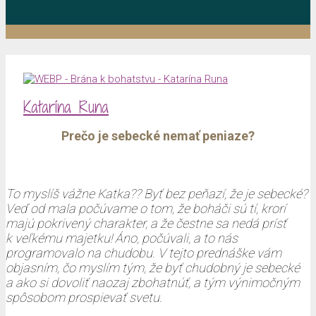
Katarína Runa
Prečo je sebecké nemať peniaze?
To myslíš vážne Katka?? Byť bez peňazí, že je sebecké?
Veď od mala počúvame o tom, že boháči sú tí, krorí
majú pokrivený charakter, a že čestne sa nedá prísť
k veľkému majetku! Áno, počúvali, a to nás
programovalo na chudobu. V tejto prednáške vám
objasním, čo myslím tým, že byť chudobný je sebecké
a ako si dovoliť naozaj zbohatnúť, a tým výnimočným
spôsobom prospievať svetu.