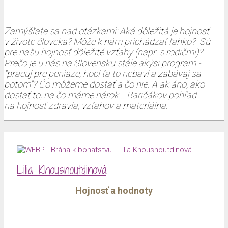
Zamýšľate sa nad otázkami: Aká dôležitá je hojnosť
v živote človeka? Môže k nám prichádzať ľahko? Sú
pre našu hojnosť dôležité vzťahy (napr. s rodičmi)?
Prečo je u nás na Slovensku stále akýsi program -
"pracuj pre peniaze, hoci ťa to nebaví a zabávaj sa
potom"? Čo môžeme dostať a čo nie. A ak áno, ako
dostať to, na čo máme nárok... Baričákov pohľad
na hojnosť zdravia, vzťahov a materiálna.
Lilia Khousnoutdinová
Hojnosť a hodnoty