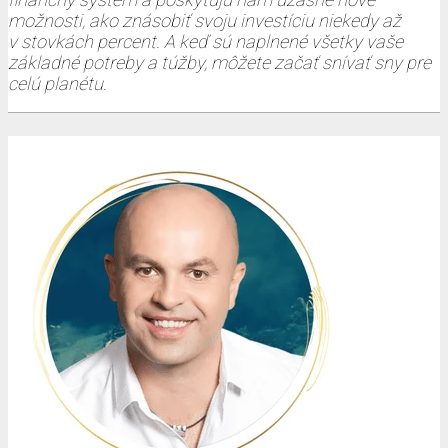
možnosti, ako znásobiť svoju investíciu niekedy až
v stovkách percent. A keď sú naplnené všetky vaše
základné potreby a túžby, môžete začať snívať sny pre
celú planétu.