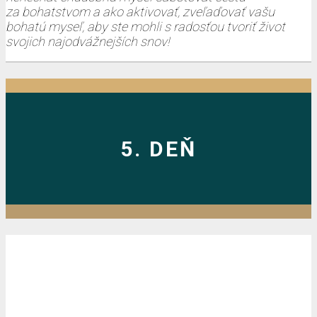
za bohatstvom a ako aktivovať, zveľaďovať vašu
bohatú myseľ, aby ste mohli s radosťou tvoriť život
svojich najodvážnejších snov!
5. DEŇ