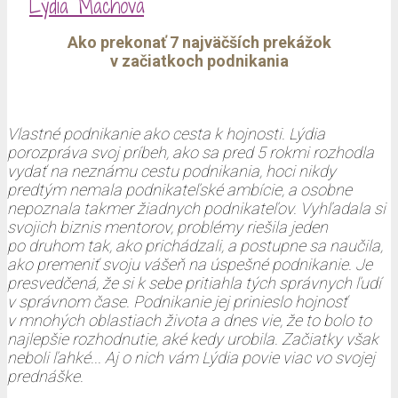
Lýdia Machová
Ako prekonať 7 najväčších prekážok
v začiatkoch podnikania
Vlastné podnikanie ako cesta k hojnosti. Lýdia
porozpráva svoj príbeh, ako sa pred 5 rokmi rozhodla
vydať na neznámu cestu podnikania, hoci nikdy
predtým nemala podnikateľské ambície, a osobne
nepoznala takmer žiadnych podnikateľov. Vyhľadala si
svojich biznis mentorov, problémy riešila jeden
po druhom tak, ako prichádzali, a postupne sa naučila,
ako premeniť svoju vášeň na úspešné podnikanie. Je
presvedčená, že si k sebe pritiahla tých správnych ľudí
v správnom čase. Podnikanie jej prinieslo hojnosť
v mnohých oblastiach života a dnes vie, že to bolo to
najlepšie rozhodnutie, aké kedy urobila. Začiatky však
neboli ľahké... Aj o nich vám Lýdia povie viac vo svojej
prednáške.