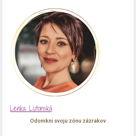
Lenka Lutonská
Odomkni svoju zónu zázrakov