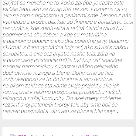
Spýtať sa niekoho na to, koľko zarába, je často ešte
väčšie tabu, ako sa ho spýtať na sex. Pozrieme na to,
ako na tom s hojnosťou a peniazmi sme. Mnoho z nás
vychádza z prostredia, kde sú financie a bohatstvo čosi
nemorálne, kde spiritualita a určitá čistota musí byť
podmienená chudobou, a kde sú materiálno
a duchovno oddelené ako dva polaritné javy. Budeme
skúmať, z čoho vychádza hojnosť, ako súvisí s našou
sexualitou, a ako cez prijatie nášho tela, zdravia
a pozemskej existencie môže byť hojnosť finančná
naopak harmonickou súčasťou nášho celkového
duchovného rozvoja a blaha. Dotkneme sa tiež
zodpovednosti za to, čo tvoríme a ako tvoríme,
na akom základe staviame svoje projekty, ako ich
formujeme k nášmu prospechu, prospechu našich
blízkych a našej komunity. Do akej miery môžeme
rozšíriť svoj potenciál tvorby tak, aby sme boli čo
najviac prospešní a zároveň sa otvorili blahobytu.