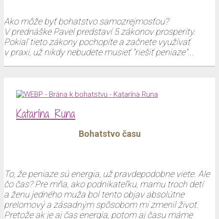
Ako môže byť bohatstvo samozrejmosťou?
V prednáške Pavel predstaví 5 zákonov prosperity.
Pokiaľ tieto zákony pochopíte a začnete využívať
v praxi, už nikdy nebudete musieť "riešiť peniaze"...
Katarína Runa
Bohatstvo času
To, že peniaze sú energia, už pravdepodobne viete. Ale
čo čas? Pre mňa, ako podnikateľku, mamu troch detí
a ženu jedného muža bol tento objav absolútne
prelomový a zásadným spôsobom mi zmenil život.
Pretože ak je aj čas energia, potom aj času máme