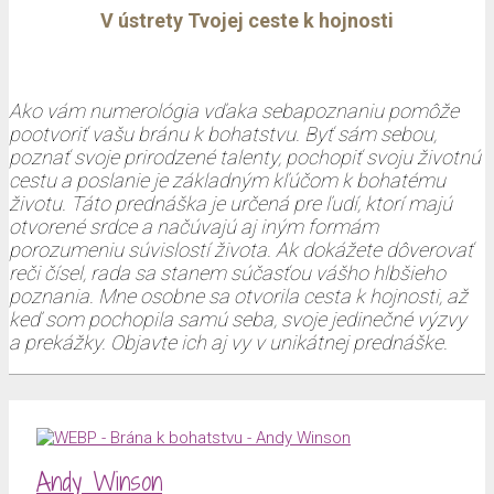
V ústrety Tvojej ceste k hojnosti
Ako vám numerológia vďaka sebapoznaniu pomôže
pootvoriť vašu bránu k bohatstvu. Byť sám sebou,
poznať svoje prirodzené talenty, pochopiť svoju životnú
cestu a poslanie je základným kľúčom k bohatému
životu. Táto prednáška je určená pre ľudí, ktorí majú
otvorené srdce a načúvajú aj iným formám
porozumeniu súvislostí života. Ak dokážete dôverovať
reči čísel, rada sa stanem súčasťou vášho hlbšieho
poznania. Mne osobne sa otvorila cesta k hojnosti, až
keď som pochopila samú seba, svoje jedinečné výzvy
a prekážky. Objavte ich aj vy v unikátnej prednáške.
Andy Winson