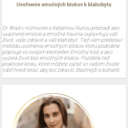
Uvoľnenie emočných blokov k blahobytu
Dr. Brad v rozhovore s Katarínou Runou prezradí ako
uväznené emócie a emočná trauma ovplyvňujú váš
život, vaše zdravie a váš blahobyt. Tiež vám predstaví
metódu uvoľnenia emočných blokov, ktorú podrobne
popisuje vo svojom bestselleri Emočný kód, a ako
vyzerá život bez emočných blokov. Pozdieľa tiež
praktické kroky, ktoré môžete začať vo vašom živote
robiť hneď teraz, aby bol zdravší, šťastnejší a bohatší.