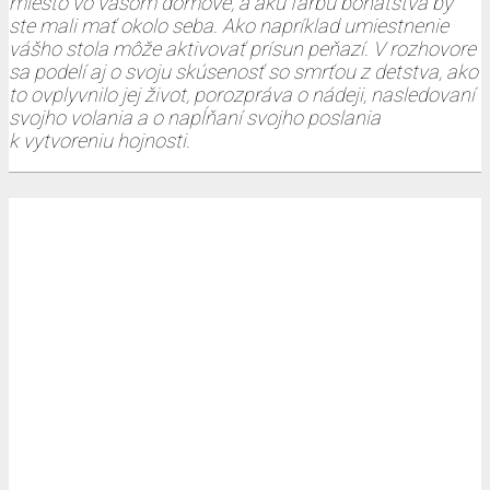
miesto vo vašom domove, a akú farbu bohatstva by
ste mali mať okolo seba. Ako napríklad umiestnenie
vášho stola môže aktivovať prísun peňazí. V rozhovore
sa podelí aj o svoju skúsenosť so smrťou z detstva, ako
to ovplyvnilo jej život, porozpráva o nádeji, nasledovaní
svojho volania a o napĺňaní svojho poslania
k vytvoreniu hojnosti.