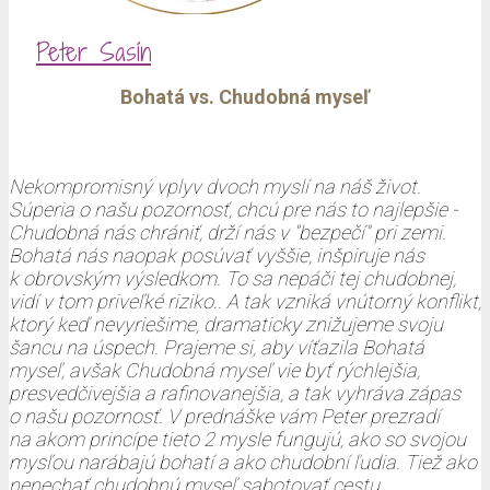
Peter Sasín
Bohatá vs. Chudobná myseľ
Nekompromisný vplyv dvoch myslí na náš život.
Súperia o našu pozornosť, chcú pre nás to najlepšie -
Chudobná nás chrániť, drží nás v "bezpečí" pri zemi.
Bohatá nás naopak posúvať vyššie, inšpiruje nás
k obrovským výsledkom. To sa nepáči tej chudobnej,
vidí v tom priveľké riziko.. A tak vzniká vnútorný konflikt,
ktorý keď nevyriešime, dramaticky znižujeme svoju
šancu na úspech. Prajeme si, aby víťazila Bohatá
myseľ, avšak Chudobná myseľ vie byť rýchlejšia,
presvedčivejšia a rafinovanejšia, a tak vyhráva zápas
o našu pozornosť. V prednáške vám Peter prezradí
na akom princípe tieto 2 mysle fungujú, ako so svojou
mysľou narábajú bohatí a ako chudobní ľudia. Tiež ako
nenechať chudobnú myseľ sabotovať cestu