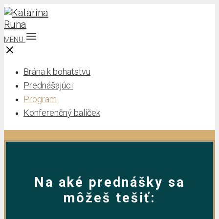
MENU
Brána k bohatstvu
Prednášajúci
Program
Konferenčný balíček
Na aké prednášky sa
môžeš tešiť: