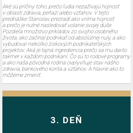
Aké sú príčiny toho, prečo ľudia nezažívajú hojnosť
v oblasti zdravia, peňazí alebo vzťahov. V tejto
prednáške Stanislav prezradí ako vníma hojnosť
a prečo je nutné nasledovať volanie svojej duše.
Pozdieľa množstvo príkladov zo svojho osobného
života, ako začínal podnikať od absolútnej nuly, a ako
vybudoval niekoľko ziskových podnikateľských
projektov. Aká je tajná ingrediencia prečo sa mu darilo
takmer v každom podnikaní. Čo sú to rodové programy
a ako naša pôvodná rodina ovplyvňuje stav nášho
zdravia, bankového konta a vzťahov. A hlavne ako to
môžeme zmeniť.
3. DEŇ