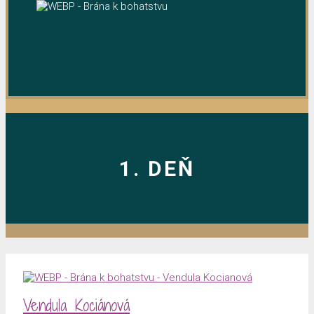
1. DEŇ
Vendula Kociánová