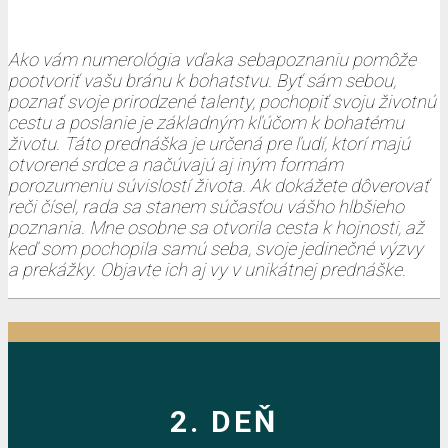
Ako vám numerológia vďaka sebapoznaniu pomôže
pootvoriť vašu bránu k bohatstvu. Byť sám sebou,
poznať svoje prirodzené talenty, pochopiť svoju životnú
cestu a poslanie je základným kľúčom k bohatému
životu. Táto prednáška je určená pre ľudí, ktorí majú
otvorené srdce a načúvajú aj iným formám
porozumeniu súvislostí života. Ak dokážete dôverovať
reči čísel, rada sa stanem súčasťou vášho hlbšieho
poznania. Mne osobne sa otvorila cesta k hojnosti, až
keď som pochopila samú seba, svoje jedinečné výzvy
a prekážky. Objavte ich aj vy v unikátnej prednáške.
2. DEŇ