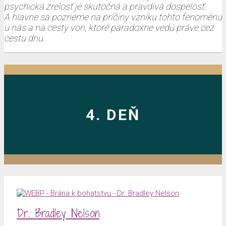
psychická zrelosť je skutočná a pravdivá dospelosť.
A hlavne sa pozrieme na príčiny vzniku tohto fenoménu
u nás a na cesty von, ktoré paradoxne vedú práve cez
cestu dnu.
4. DEŇ
Dr. Bradley Nelson