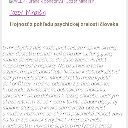
Jozef Mihališin
Hojnosť z pohľadu psychickej zrelosti človeka
U mnohých z nás môže prísť čas, že napriek skvelej
práci, dostatku peňazí, veľkému domu, fungujúcej
rodine, dovolenkách, sa do duše začne vkrádať
nespokojnosť a nepokoj. Nerozumieme tomu
a začneme prelepovať toto "volanie k dobrodružstvu"
rôznymi náplasťami. Mnohokrát to môže vyústiť
do konfliktov v rodine, odchodu z práce, dokonca
k rozvodu, závislostiam, detinskému chovaniu,
úzkostiam alebo dokonca k ťažkej chorobe. Jedným
ukazovateľom, že sa niečo v tomto období deje je aj
rapídne stúpajúca krivka samovrážd, obzvlášť
u mužov. Pozrieme sa, aký má psychická zrelosť vplyv
na to, či žije človek svoj život v hojnosti alebo
v nedostatku. Povieme si, prečo nie fyzická ale až