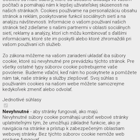
počítači a pomáhajú nám k lepšej užívateľskej skúsenosti na
našich stránkach. Cookies používame na personalizáciu obsahu
stránok a reklám, poskytovanie funkcií sociálnych sietí a na
analýzu návštevnosti. Informácie o vašom používaní našich
stránok tiež zdieľame s našimi partnermi v oblasti sociálnych
sietí, reklamy a analýzy, ktorí ich môžu kombinovať s ďalšími
informáciami, ktoré ste im poskytli alebo ktoré zhromaždili pri
vašom používaní ich služieb.
Zo zákona môžeme na vašom zariadení ukladať iba súbory
cookie, ktoré sú nevyhnutné pre prevádzku týchto stránok. Pre
všetky ostatné typy súborov cookie potrebujeme vaše
povolenie. Budeme vďační, keď nám ho poskytnete a pomôžete
nám tak, naše stránky a služby zlepšovať. Svoj súhlas s
používaním cookies na našom webe môžete samozrejme
kedykoľvek zmeniť alebo odvolať.
Jednotlivé súhlasy
Nevyhnutné
- aby stránky fungovali, ako majú.
Nevyhnutné súbory cookie pomáhajú urobiť webové stránky
uplatniteľnými tým, že umožňujú základné funkcie, ako je
navigácia na stránke a prístup k zabezpečeným oblastiam
webovej stránky. Bez týchto súborov cookie nemôže web
správne fungovať.