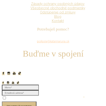
Zásady ochrany osobných údajov
Všeobecné obchodné podmienky
Odstúpenie od zmluvy
Blog
Kontakt
Potrebuješ pomoc?
Napíš mi na
podpora@katarinaruna.sk
Buďme v spojení
*
Súhlasím so
spracovaním osobných údajov
na účely odoberania newslettra.