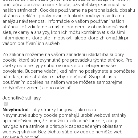
počítači a pomáhajú nám k lepšej užívateľskej skúsenosti na
našich stránkach. Cookies používame na personalizáciu obsahu
stránok a reklám, poskytovanie funkcií sociálnych sietí a na
analýzu návštevnosti. Informácie o vašom používaní našich
stránok tiež zdieľame s našimi partnermi v oblasti sociálnych
sietí, reklamy a analýzy, ktorí ich môžu kombinovať s ďalšími
informáciami, ktoré ste im poskytli alebo ktoré zhromaždili pri
vašom používaní ich služieb.
Zo zákona môžeme na vašom zariadení ukladať iba súbory
cookie, ktoré sú nevyhnutné pre prevádzku týchto stránok. Pre
všetky ostatné typy súborov cookie potrebujeme vaše
povolenie. Budeme vďační, keď nám ho poskytnete a pomôžete
nám tak, naše stránky a služby zlepšovať. Svoj súhlas s
používaním cookies na našom webe môžete samozrejme
kedykoľvek zmeniť alebo odvolať.
Jednotlivé súhlasy
Nevyhnutné
- aby stránky fungovali, ako majú.
Nevyhnutné súbory cookie pomáhajú urobiť webové stránky
uplatniteľnými tým, že umožňujú základné funkcie, ako je
navigácia na stránke a prístup k zabezpečeným oblastiam
webovej stránky. Bez týchto súborov cookie nemôže web
správne fungovať.