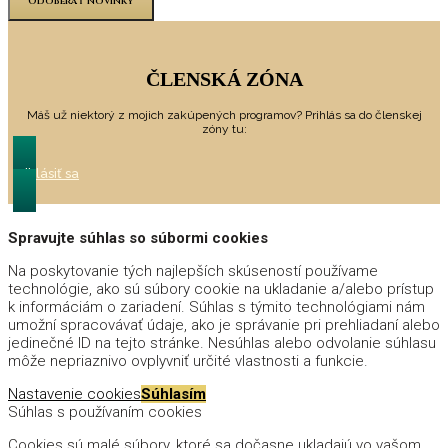
Odoberať novinky
ČLENSKÁ ZÓNA
Máš už niektorý z mojich zakúpených programov? Prihlás sa do členskej
zóny tu:
Prihlásiť sa
Spravujte súhlas so súbormi cookies
Na poskytovanie tých najlepších skúseností používame
technológie, ako sú súbory cookie na ukladanie a/alebo prístup
k informáciám o zariadení. Súhlas s týmito technológiami nám
umožní spracovávať údaje, ako je správanie pri prehliadaní alebo
jedinečné ID na tejto stránke. Nesúhlas alebo odvolanie súhlasu
môže nepriaznivo ovplyvniť určité vlastnosti a funkcie.
Nastavenie cookies
Súhlasím
Súhlas s používaním cookies
Cookies sú malé súbory, ktoré sa dočasne ukladajú vo vašom