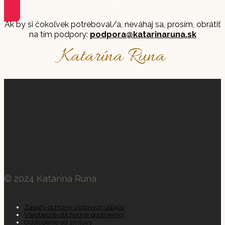
Ak by si čokoľvek potreboval/a, neváhaj sa, prosím, obrátiť
na tím podpory:
podpora@katarinaruna.sk
Katarína Runa
© 2024 Katarína Runa
Zásady ochrany osobných údajov
Všeobecné obchodné podmienky
Odstúpenie od zmluvy