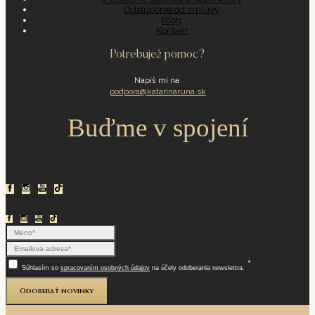
Odstúpenie od zmluvy
Blog
Kontakt
Potrebuješ pomoc?
Napíš mi na
podpora@katarinaruna.sk
Buďme v spojení
*
Súhlasím so
spracovaním osobných údajov
na účely odoberania newslettra.
Odoberať novinky