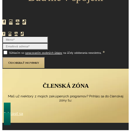
*
Súhlasím so
spracovaním osobných údajov
na účely odoberania newslettra.
Odoberať novinky
ČLENSKÁ ZÓNA
Máš už niektorý z mojich zakúpených programov? Prihlás sa do členskej
zóny tu:
Prihlásiť sa