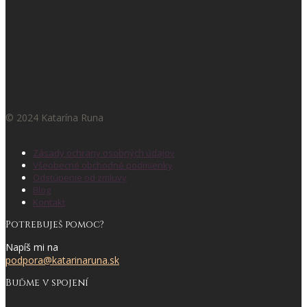
© 2024 Katarína Runa
Zásady ochrany osobných údajov
Všeobecné obchodné podmienky
Odstúpenie od zmluvy
Blog
Kontakt
Potrebuješ pomoc?
Napíš mi na
podpora@katarinaruna.sk
Buďme v spojení