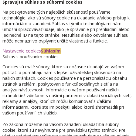
Spravujte súhlas so súbormi cookies
Na poskytovanie tých najlepších skúseností používame
technológie, ako sú súbory cookie na ukladanie a/alebo prístup k
informáciám o zariadení. Súhlas s týmito technológiami nám
umožní spracovávať údaje, ako je správanie pri prehliadaní alebo
jedinečné ID na tejto stránke. Nesúhlas alebo odvolanie súhlasu
môže nepriaznivo ovplyvniť určité vlastnosti a funkcie.
Nastavenie cookies
Súhlasím
Súhlas s používaním cookies
Cookies sú malé súbory, ktoré sa dočasne ukladajú vo vašom
počítači a pomáhajú nám k lepšej užívateľskej skúsenosti na
našich stránkach. Cookies používame na personalizáciu obsahu
stránok a reklám, poskytovanie funkcií sociálnych sietí a na
analýzu návštevnosti. Informácie o vašom používaní našich
stránok tiež zdieľame s našimi partnermi v oblasti sociálnych sietí,
reklamy a analýzy, ktorí ich môžu kombinovať s ďalšími
informáciami, ktoré ste im poskytli alebo ktoré zhromaždili pri
vašom používaní ich služieb.
Zo zákona môžeme na vašom zariadení ukladať iba súbory
cookie, ktoré sú nevyhnutné pre prevádzku týchto stránok. Pre
všetky ostatné typy súborov cookie potrebujeme vaše povolenie.