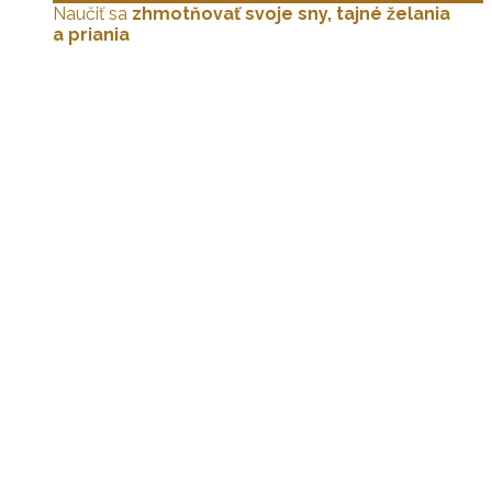
Naučiť sa
zhmotňovať svoje sny, tajné želania
a priania