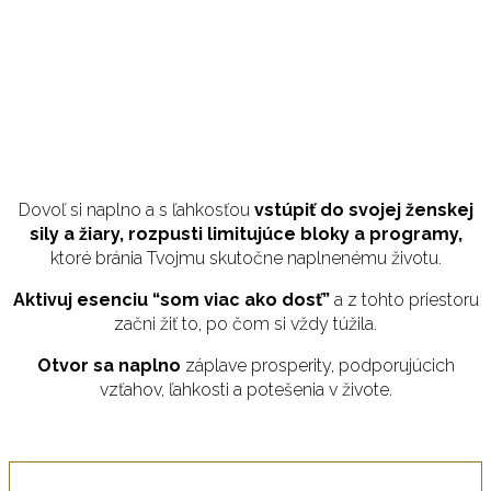
Dovoľ si naplno a s ľahkosťou
vstúpiť do svojej ženskej
sily a žiary, rozpusti limitujúce bloky a programy,
ktoré bránia Tvojmu skutočne naplnenému životu.
Aktivuj esenciu “som viac ako dosť”
a z tohto priestoru
začni žiť to, po čom si vždy túžila.
Otvor sa naplno
záplave prosperity, podporujúcich
vzťahov, ľahkosti a potešenia v živote.