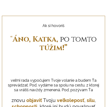
Ak si hovoríš
“
Áno, Katka,
po tomto
túžim!”
veľmi rada vypočujem Tvoje volanie a budem Ťa
sprevádzať. Poď, vydáme sa spolu na cestu, z ktorej
sa vrátiš navždy zmenená. Poď, pozývam Ťa
znovu
objaviť
Tvoju
veľkoleposť
,
silu
,
schopnosti
, ktoré iní budú považovať