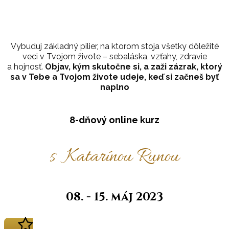
Vybuduj základný pilier, na ktorom stoja všetky dôležité
veci v Tvojom živote – sebaláska, vzťahy, zdravie
a hojnosť.
Objav, kým skutočne si, a zaži zázrak, ktorý
sa v Tebe a Tvojom živote udeje, keď si začneš byť
naplno
8-dňový online kurz
s Katarínou Runou
08. - 15. máj 2023