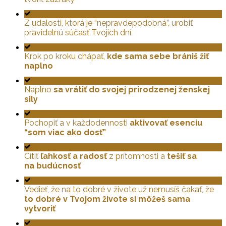
Z udalosti, ktorá je “nepravdepodobná”, urobiť
pravidelnú súčasť Tvojich dní
Krok po kroku chápať,
kde sama sebe brániš žiť
naplno
Naplno
sa vrátiť do svojej prirodzenej ženskej
sily
Pochopiť a v každodennosti
aktivovať esenciu
“som viac ako dosť”
Cítiť
ľahkosť a radosť
z prítomnosti a
tešiť sa
na budúcnosť
Vedieť, že na to dobré v živote už nemusíš čakať, že
to dobré v Tvojom živote si môžeš sama
vytvoriť