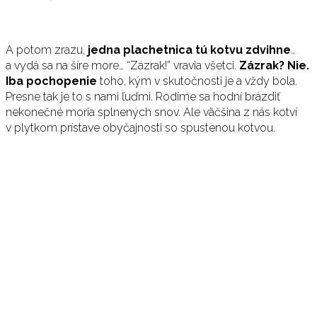
A potom zrazu,
jedna plachetnica tú kotvu zdvihne
…
a vydá sa na šíre more… “Zázrak!” vravia všetci.
Zázrak? Nie.
Iba pochopenie
toho, kým v skutočnosti je a vždy bola.
Presne tak je to s nami ľuďmi. Rodíme sa hodní brázdiť
nekonečné moria splnených snov. Ale väčšina z nás kotví
v plytkom prístave obyčajnosti so spustenou kotvou.