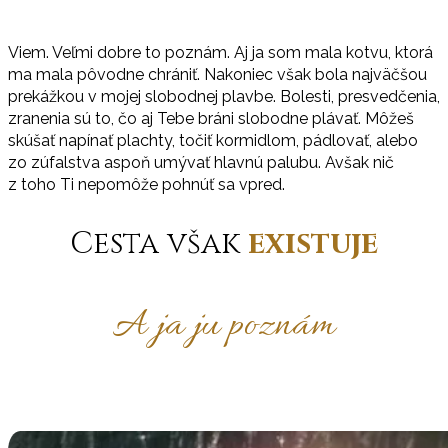
Viem. Veľmi dobre to poznám. Aj ja som mala kotvu, ktorá
ma mala pôvodne chrániť. Nakoniec však bola najväčšou
prekážkou v mojej slobodnej plavbe. Bolesti, presvedčenia,
zranenia sú to, čo aj Tebe bráni slobodne plávať. Môžeš
skúšať napínať plachty, točiť kormidlom, pádlovať, alebo
zo zúfalstva aspoň umývať hlavnú palubu. Avšak nič
z toho Ti nepomôže pohnúť sa vpred.
Cesta však
existuje
A ja ju poznám