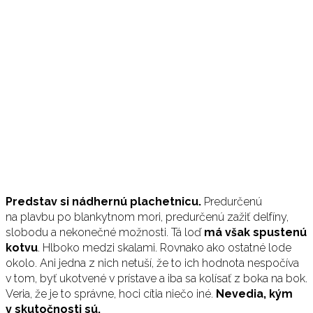
Predstav si nádhernú plachetnicu.
Predurčenú
na plavbu po blankytnom mori, predurčenú zažiť delfíny,
slobodu a nekonečné možnosti. Tá loď
má však spustenú
kotvu
. Hlboko medzi skalami. Rovnako ako ostatné lode
okolo. Ani jedna z nich netuší, že to ich hodnota nespočíva
v tom, byť ukotvené v prístave a iba sa kolísať z boka na bok.
Veria, že je to správne, hoci cítia niečo iné.
Nevedia, kým
v skutočnosti sú.