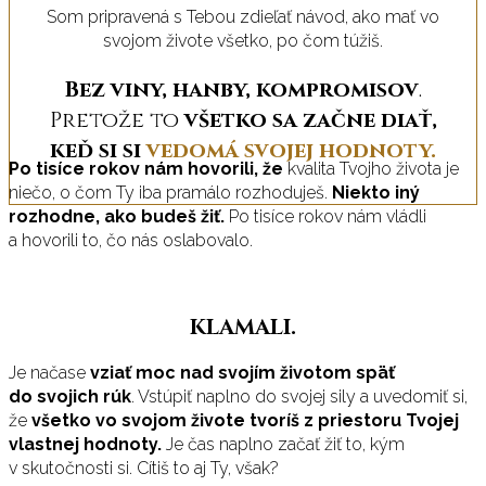
Som pripravená s Tebou zdieľať návod, ako mať vo
svojom živote všetko, po čom túžiš.
Bez viny, hanby, kompromisov
.
Pretože to
všetko sa začne diať,
keď si si
vedomá svojej hodnoty.
Po tisíce rokov nám hovorili, že
kvalita Tvojho života je
niečo, o čom Ty iba pramálo rozhoduješ.
Niekto iný
rozhodne, ako budeš žiť.
Po tisíce rokov nám vládli
a hovorili to, čo nás oslabovalo.
KLAMALI.
Je načase
vziať moc nad svojím životom späť
do svojich rúk
. Vstúpiť naplno do svojej sily a uvedomiť si,
že
všetko vo svojom živote tvoríš z priestoru Tvojej
vlastnej hodnoty.
Je čas naplno začať žiť to, kým
v skutočnosti si. Cítiš to aj Ty, však?