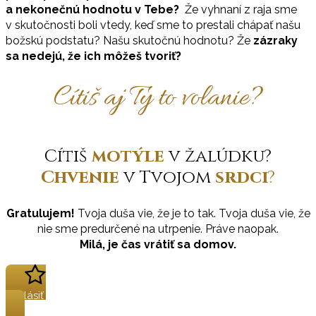
a nekonečnú hodnotu v Tebe?
Že vyhnaní z raja sme
v skutočnosti boli vtedy, keď sme to prestali chápať našu
božskú podstatu? Našu skutočnú hodnotu? Že
z
ázraky
sa nedejú, že ich môžeš tvoriť?
Cítiš aj Ty to volanie?
Cítiš
motýle
v žalúdku?
Chvenie
v Tvojom
srdci
?
Gratulujem!
Tvoja duša vie, že je to tak. Tvoja duša vie, že
nie sme predurčené na utrpenie. Práve naopak.
Milá, je čas vrátiť sa domov.
Prihlásiť sa na kurz