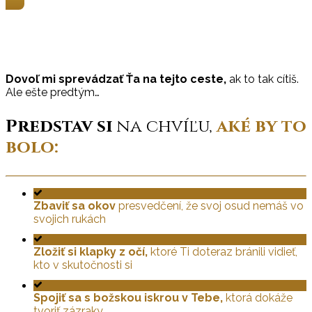
Dovoľ mi sprevádzať Ťa na tejto ceste,
ak to tak cítiš.
Ale ešte predtým…
Predstav si
na chvíľu,
aké by to
bolo:
Zbaviť sa okov
presvedčení, že svoj osud nemáš vo
svojich rukách
Zložiť si klapky z očí,
ktoré Ti doteraz bránili vidieť,
kto v skutočnosti si
Spojiť sa s božskou iskrou v Tebe,
ktorá dokáže
tvoriť zázraky