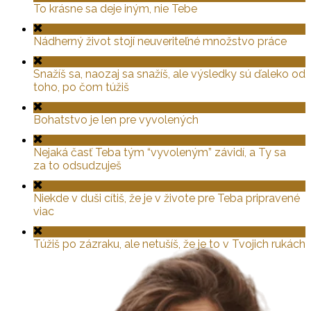
To krásne sa deje iným, nie Tebe
Nádherný život stojí neuveriteľné množstvo práce
Snažíš sa, naozaj sa snažíš, ale výsledky sú ďaleko od
toho, po čom túžiš
Bohatstvo je len pre vyvolených
Nejaká časť Teba tým “vyvoleným” závidí, a Ty sa
za to odsudzuješ
Niekde v duši cítiš, že je v živote pre Teba pripravené
viac
Túžiš po zázraku, ale netušíš, že je to v Tvojich rukách