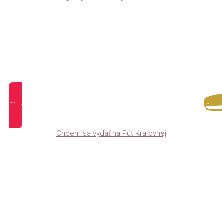
Chcem sa vydať na Púť Kráľovnej, Katka!
Chcem sa vydať na Púť Kráľovnej