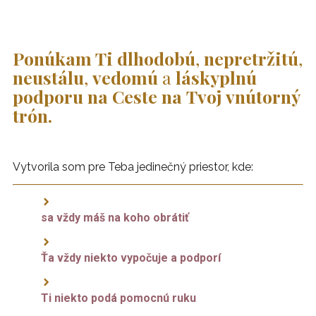
Ponúkam Ti dlhodobú
,
nepretržitú
,
neustálu
,
vedomú
a
láskyplnú
podporu
na Ceste na Tvoj vnútorný
trón.
Vytvorila som pre Teba jedinečný priestor, kde:
sa vždy máš na koho obrátiť
Ťa vždy niekto vypočuje a podporí
Ti niekto podá pomocnú ruku