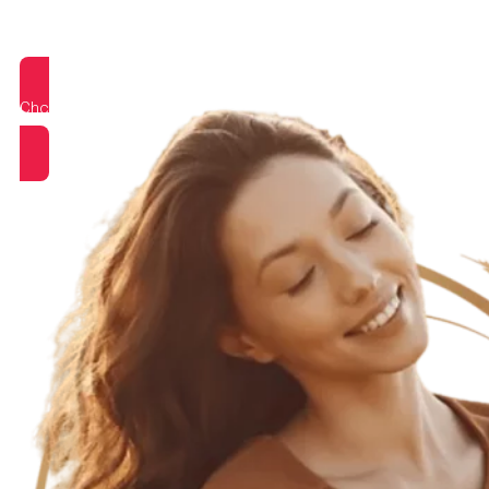
Chcem sa vydať na
Púť Kráľovnej Katka!