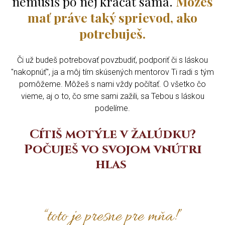
nemusíš po nej kráčať sama.
Môžeš
mať práve taký sprievod, ako
potrebuješ.
Či už budeš potrebovať povzbudiť, podporiť či s láskou
"nakopnúť", ja a môj tím skúsených mentorov Ti radi s tým
pomôžeme. Môžeš s nami vždy počítať. O všetko čo
vieme, aj o to, čo sme sami zažili, sa Tebou s láskou
podelíme.
Cítiš motýle v žalúdku?
Počuješ vo svojom vnútri
hlas
“toto je presne pre mňa!”