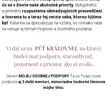
čo sú v živote naše skutočné priority
, láskyplného
a jemného
rozpustenia obmedzujúcich presvedčení
a tvorenia tu a teraz tej verzie seba, ktorou túžime
byť
. Katarína sa špecializuje na vzťahy, no rovnako rada
sa venuje aj témam hojnosti a životného poslania.
Vydaj sa na
PÚŤ KRÁĽOVNEJ
, na ktorej
budeš mať podporu, starostlivosť,
pozornosť a priestor ako si zvolíš.
Okrem
MOJEJ OSOBNEJ PODPORY
Ťa na Tvojej ceste
podporia
aj 3 ďalší mentori, mimoriadne hodnotní členovia
môjho tímu: