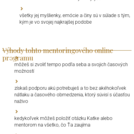
všetky jej myšlienky, emócie a činy sú v súlade s tým,
kým je vo svojej najkrajšej podobe
Výhody tohto mentoringového online
programu
môžeš si zvoliť tempo podľa seba a svojich časových
možností
získaš podporu akú potrebuješ a to bez akéhokoľvek
nátlaku a časového obmedzenia, ktorý súvisí s účasťou
naživo
kedykoľvek môžeš položiť otázku Katke alebo
mentorom na všetko, čo Ťa zaujíma