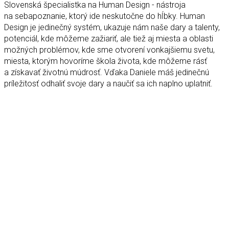
Slovenská špecialistka na Human Design - nástroja
na sebapoznanie, ktorý ide neskutočne do hĺbky. Human
Design je jedinečný systém, ukazuje nám naše dary a talenty,
potenciál, kde môžeme zažiariť, ale tiež aj miesta a oblasti
možných problémov, kde sme otvorení vonkajšiemu svetu,
miesta, ktorým hovoríme škola života, kde môžeme rásť
a získavať životnú múdrosť. Vďaka Daniele máš jedinečnú
príležitosť odhaliť svoje dary a naučiť sa ich naplno uplatniť.