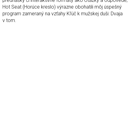
prednášky či interaktívne formáty ako Otázky a odpovede,
Hot Seat (Horúce kreslo) výrazne obohatili môj úspešný
program zameraný na vzťahy Kľúč k mužskej duši: Dvaja
v tom.