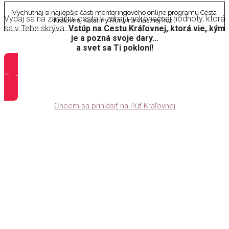
Vychutnaj si najlepšie časti mentoringového online programu Cesta
Vydaj sa na záračnú cesta k zdroju nekonečnej hodnoty, ktorá
Kráľovnej Kataríny Runy na vlastnej koži.
sa v Tebe skrýva.
Vstúp na Cestu Kráľovnej, ktorá vie, kým
je a pozná svoje dary…
a svet sa Ti pokloní!
Som pripravená vydať sa na Púť Kráľovnej!
Chcem sa prihlásiť na Púť Kráľovnej