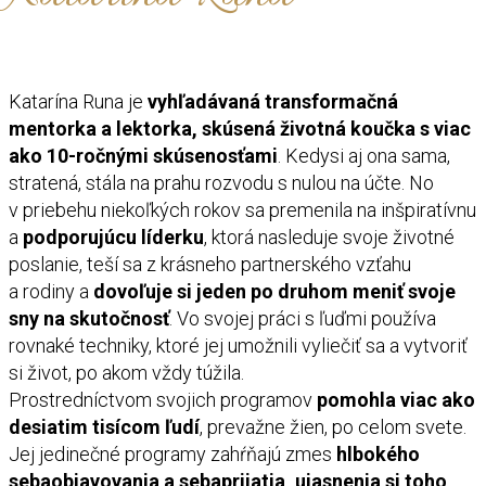
Katarína Runa je
vyhľadávaná transformačná
mentorka a lektorka, skúsená životná koučka s viac
ako 10-ročnými skúsenosťami
. Kedysi aj ona sama,
stratená, stála na prahu rozvodu s nulou na účte. No
v priebehu niekoľkých rokov sa premenila na inšpiratívnu
a
podporujúcu líderku
, ktorá nasleduje svoje životné
poslanie, teší sa z krásneho partnerského vzťahu
a rodiny a
dovoľuje si jeden po druhom meniť svoje
sny na skutočnosť
. Vo svojej práci s ľuďmi používa
rovnaké techniky, ktoré jej umožnili vyliečiť sa a vytvoriť
si život, po akom vždy túžila.
Prostredníctvom svojich programov
pomohla viac ako
desiatim tisícom ľudí
, prevažne žien, po celom svete.
Jej jedinečné programy zahŕňajú zmes
hlbokého
sebaobjavovania a sebaprijatia, ujasnenia si toho,