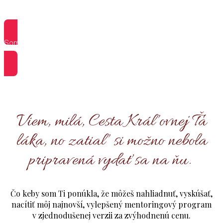
Som pripravená vykročiť
na Púť Kráľovnej!
Viem, milá, Cesta Kráľovnej Ťa
láka, no zatiaľ si možno nebola
pripravená vydať sa na ňu.
Čo keby som Ti ponúkla, že môžeš nahliadnuť, vyskúšať,
nacítiť môj najnovší, vylepšený mentoringový program
v zjednodušenej verzii za zvýhodnenú cenu.