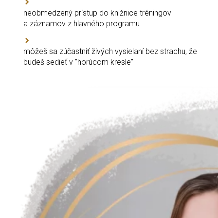
neobmedzený prístup do knižnice tréningov
a záznamov z hlavného programu
môžeš sa zúčastniť živých vysielaní bez strachu, že
budeš sedieť v "horúcom kresle"