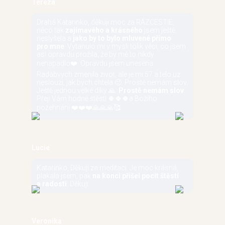
Tereza
Drahá Katarinko, děkuji moc za RÁZCESTIE,
něco tak
zajímavého a krásného
jsem ještě
neslyšela a
jako by to bylo mluvené přímo
pro mne
. Vytanulo mi v mysli tolik věci, co jsem
asi opravdu prožila, že by mě to nikdy
nenapadlo❤️. Opravdu jsem unesena.
Radabvych zmenila zivot, ale je mi 57 a telo uz
neslouzi, jak bych chtela 🙂. Prostě nemám slov.
Ještě jednou velké díky 🙏.
Prostě nemám slov
.
Přeji Vám hodně štěstí 🍀🍀🍀a Božího
požehnání ❤️❤️❤️🙏🙏🙏🥰.
Lucie
Katarinko, Děkuji za meditaci. Je moc krásná,
plakala jsem, pak
na konci přišel pocit štěstí
a radosti
. Děkuji.
Veronika