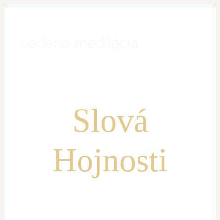
Vedená meditácia
Slová
Hojnosti
Stiahni si
zDARma
vedenú meditáciu, ktorá