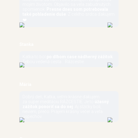
mojím životom. Objavilo sa veľa zabudnutých
spomienok.
Presne dnes som potrebovala
také pohladenie duše
. Z celého srdca ďakujem
❤️.
Stanka
Katka to bol
po dlhom case nádherný zážitok
.
Tebou vedená cesta… Rázcestie..
Mária
Dobrý deň, Katka, veľmi krásne ďakujem
za super meditáciu RÁZCESTIE. Je to
úžasný
zážitok ponoriť sa do nej
. Aj slzičky boli,
neviem, prečo. Prajem krásny večer a veľa
úspechov