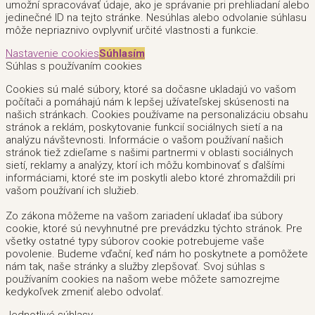
umožní spracovávať údaje, ako je správanie pri prehliadaní alebo
jedinečné ID na tejto stránke. Nesúhlas alebo odvolanie súhlasu
môže nepriaznivo ovplyvniť určité vlastnosti a funkcie.
Nastavenie cookies
Súhlasím
Súhlas s používaním cookies
Cookies sú malé súbory, ktoré sa dočasne ukladajú vo vašom
počítači a pomáhajú nám k lepšej užívateľskej skúsenosti na
našich stránkach. Cookies používame na personalizáciu obsahu
stránok a reklám, poskytovanie funkcií sociálnych sietí a na
analýzu návštevnosti. Informácie o vašom používaní našich
stránok tiež zdieľame s našimi partnermi v oblasti sociálnych
sietí, reklamy a analýzy, ktorí ich môžu kombinovať s ďalšími
informáciami, ktoré ste im poskytli alebo ktoré zhromaždili pri
vašom používaní ich služieb.
Zo zákona môžeme na vašom zariadení ukladať iba súbory
cookie, ktoré sú nevyhnutné pre prevádzku týchto stránok. Pre
všetky ostatné typy súborov cookie potrebujeme vaše
povolenie. Budeme vďační, keď nám ho poskytnete a pomôžete
nám tak, naše stránky a služby zlepšovať. Svoj súhlas s
používaním cookies na našom webe môžete samozrejme
kedykoľvek zmeniť alebo odvolať.
Jednotlivé súhlasy