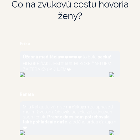
Čo na zvukovú cestu hovoria
ženy?
Erika
Úžasná meditácia
❤️❤️❤️❤️❤️ to bola
pecka!
HLBOKÉ ĎAKUJEM🫶🫶🫶 HLBOKE ĎAKUJEM
ZA TEBA 😊 ĎAKUJEM❤️
Renáta
Milá Katka. Ja vám veľmi ďakujem za sprievod
mojím životom. Objavilo sa veľa zabudnutých
spomienok.
Presne dnes som potrebovala
také pohladenie duše
. Z celého srdca ďakujem
❤️.