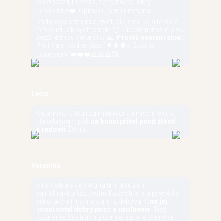
asi opravdu prožila, že by mě to nikdy
nenapadlo❤️. Opravdu jsem unesena.
Radabvych zmenila zivot, ale je mi 57 a telo uz
neslouzi, jak bych chtela 🙂. Prostě nemám slov.
Ještě jednou velké díky 🙏.
Prostě nemám slov
.
Přeji Vám hodně štěstí 🍀🍀🍀a Božího
požehnání ❤️❤️❤️🙏🙏🙏🥰.
Lucie
Katarinko, Děkuji za meditaci. Je moc krásná,
plakala jsem, pak
na konci přišel pocit štěstí
a radosti
. Děkuji.
Veronika
Milá Katka a celý Runa tím, ďakujem
za nahrávku Rázcestie. Pozvoľna ma previedla
aj boľavými momentami z detstva. A
na jej
konci ostal dobrý pocit a uvoľnenie
. Tiež
poznanie, že strach z odmietnutia je pre mňa