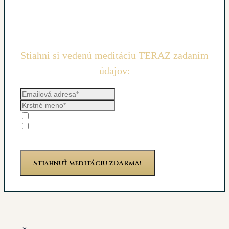
Stiahni si vedenú meditáciu TERAZ zadaním
údajov:
Prekontroloval/a som si svoju e-mailovú adresu*
Prihlásením sa dáva súhlas s tým, že mi môžete
zasielať odborné informácie, tipy a taktiež že môžeme
vzájomne spolu komunikovať.
GDPR
*
Stiahnuť meditáciu zDARma!