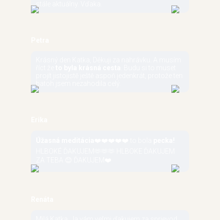
stále aktuálny. Vďaka.
Petra
Krásný den Katka, Děkuji za nahrávku. A musím
říct že
to byla krásná cesta
. Budu si to muset
projít jistojistě ještě aspoň jedenkrát, protože ten
batoh jsem nezahodila celý.
Erika
Úžasná meditácia
❤️❤️❤️❤️❤️ to bola
pecka!
HLBOKÉ ĎAKUJEM🫶🫶🫶 HLBOKE ĎAKUJEM
ZA TEBA 😊 ĎAKUJEM❤️
Renáta
Milá Katka. Ja vám veľmi ďakujem za sprievod