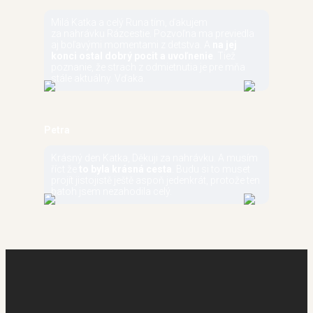
Milá Katka a celý Runa tím, ďakujem
za nahrávku Rázcestie. Pozvoľna ma previedla
aj boľavými momentami z detstva. A
na jej
konci ostal dobrý pocit a uvoľnenie
. Tiež
poznanie, že strach z odmietnutia je pre mňa
stále aktuálny. Vďaka.
Petra
Krásný den Katka, Děkuji za nahrávku. A musím
říct že
to byla krásná cesta
. Budu si to muset
projít jistojistě ještě aspoň jedenkrát, protože ten
batoh jsem nezahodila celý.