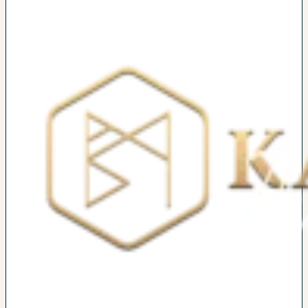
ti
otvorí dvere do vnútorného priestoru
dôvery, podpory a novej reality hojnosti
.