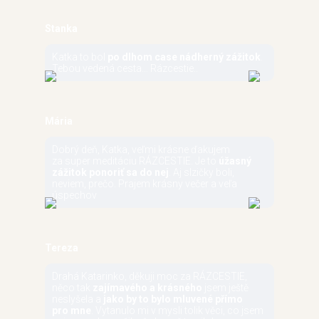
Stanka
Katka to bol
po dlhom case nádherný zážitok
.
Tebou vedená cesta… Rázcestie..
Mária
Dobrý deň, Katka, veľmi krásne ďakujem
za super meditáciu RÁZCESTIE. Je to
úžasný
zážitok ponoriť sa do nej
. Aj slzičky boli,
neviem, prečo. Prajem krásny večer a veľa
úspechov
Tereza
Drahá Katarinko, děkuji moc za RÁZCESTIE,
něco tak
zajímavého a krásného
jsem ještě
neslyšela a
jako by to bylo mluvené přímo
pro mne
. Vytanulo mi v mysli tolik věci, co jsem