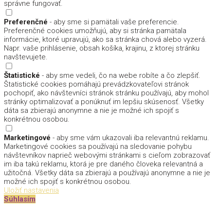
správne fungovať.
Preferenčné
- aby sme si pamätali vaše preferencie.
Preferenčné cookies umožňujú, aby si stránka pamätala
informácie, ktoré upravujú, ako sa stránka chová alebo vyzerá.
Napr. vaše prihlásenie, obsah košíka, krajinu, z ktorej stránku
navštevujete.
Štatistické
- aby sme vedeli, čo na webe robíte a čo zlepšiť.
Štatistické cookies pomáhajú prevádzkovateľovi stránok
pochopiť, ako návštevníci stránok stránku používajú, aby mohol
stránky optimalizovať a ponúknuť im lepšiu skúsenosť. Všetky
dáta sa zbierajú anonymne a nie je možné ich spojiť s
konkrétnou osobou.
Marketingové
- aby sme vám ukazovali iba relevantnú reklamu.
Marketingové cookies sa používajú na sledovanie pohybu
návštevníkov naprieč webovými stránkami s cieľom zobrazovať
im iba takú reklamu, ktorá je pre daného človeka relevantná a
užitočná. Všetky dáta sa zbierajú a používajú anonymne a nie je
možné ich spojiť s konkrétnou osobou.
Uložiť nastavenia
Súhlasím