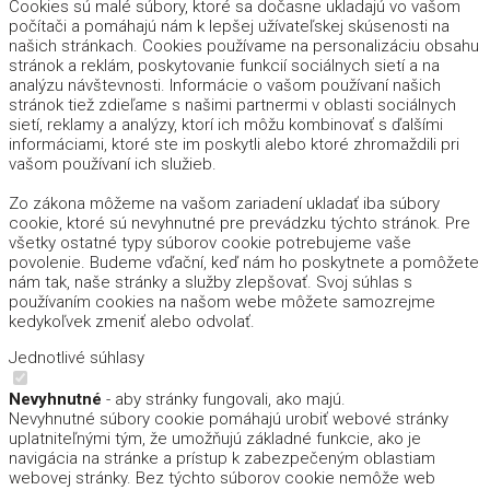
Cookies sú malé súbory, ktoré sa dočasne ukladajú vo vašom
počítači a pomáhajú nám k lepšej užívateľskej skúsenosti na
našich stránkach. Cookies používame na personalizáciu obsahu
stránok a reklám, poskytovanie funkcií sociálnych sietí a na
analýzu návštevnosti. Informácie o vašom používaní našich
stránok tiež zdieľame s našimi partnermi v oblasti sociálnych
sietí, reklamy a analýzy, ktorí ich môžu kombinovať s ďalšími
informáciami, ktoré ste im poskytli alebo ktoré zhromaždili pri
vašom používaní ich služieb.
Zo zákona môžeme na vašom zariadení ukladať iba súbory
cookie, ktoré sú nevyhnutné pre prevádzku týchto stránok. Pre
všetky ostatné typy súborov cookie potrebujeme vaše
povolenie. Budeme vďační, keď nám ho poskytnete a pomôžete
nám tak, naše stránky a služby zlepšovať. Svoj súhlas s
používaním cookies na našom webe môžete samozrejme
kedykoľvek zmeniť alebo odvolať.
Jednotlivé súhlasy
Nevyhnutné
- aby stránky fungovali, ako majú.
Nevyhnutné súbory cookie pomáhajú urobiť webové stránky
uplatniteľnými tým, že umožňujú základné funkcie, ako je
navigácia na stránke a prístup k zabezpečeným oblastiam
webovej stránky. Bez týchto súborov cookie nemôže web