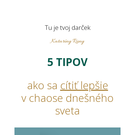
Tu je tvoj darček
Kataríny Runy
5 TIPOV
ako sa
cítiť lepšie
v chaose dnešného
sveta