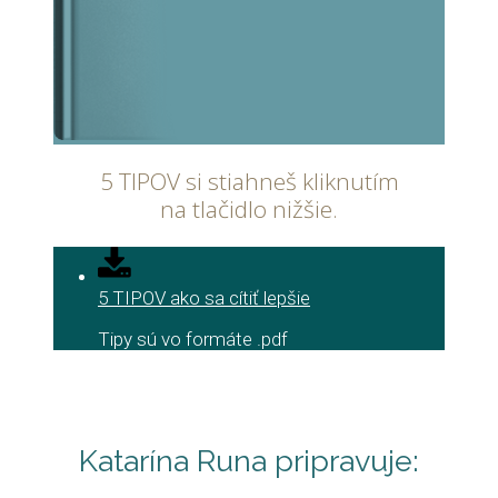
5 TIPOV si stiahneš kliknutím
na tlačidlo nižšie.
5 TIPOV ako sa cítiť lepšie
Tipy sú vo formáte .pdf
Katarína Runa pripravuje: