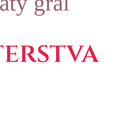
ätý grál
erstva