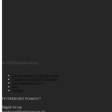
© 2024 Katarína Runa
Zásady ochrany osobných údajov
Všeobecné obchodné podmienky
Odstúpenie od zmluvy
Blog
Kontakt
Potrebuješ pomoc?
Napíš mi na
podpora@katarinaruna.sk