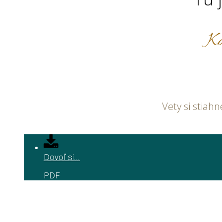
K
Vety si stiah
Dovoľ si...
PDF