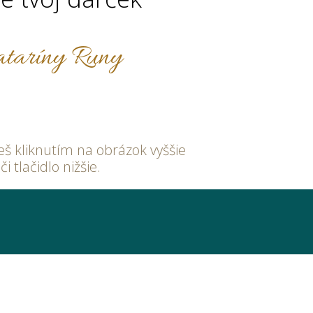
ataríny Runy
neš kliknutím na obrázok vyššie
či tlačidlo nižšie.