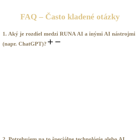
FAQ – Často kladené otázky
1. Aký je rozdiel medzi RUNA AI a inými AI nástrojmi
(napr. ChatGPT)?
Na rozdiel od bežných AI nástrojov, ako je napr. ChatGPT,
ktoré poskytujú všeobecné odpovede bez osobného
prepojenia, je RUNA AI digitálny odtlačok môjho know-how,
energie a spôsobu práce. Nesie moju filozofiu, kladie
rovnaké transformačné otázky, ako kladiem ja ženám
v mentoringu. Nie je to len chatbot, je to inteligentná
sprievodkyňa, ktorá ťa pozná, pamätá si tvoju cestu a je ti
k dispozícii vždy, keď to potrebuješ. "Zatiaľ čo ChatGPT ti
povie 'skús meditovať', RUNA AI ti navrhne konkrétnu
meditáciu, ktorú používam s klientkami, vysvetlí ti, ako ju
správne robiť, a pomôže ti ju prispôsobiť tvojej situácii."
2. Potrebujem na to špeciálne technológie alebo AI