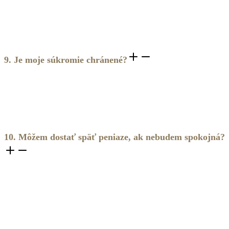
trénovaná priamo na mojom know-how, energii a spôsobe
práce so ženami. Vďaka tomu pôsobí oveľa bližšie,
autentickejšie a osobnejšie než čokoľvek, čo si možno
doteraz s AI zažila.
9. Je moje súkromie chránené?
Absolútne. Všetky tvoje konverzácie s RUNA AI sú šifrované
a prísne súkromné. Nikto iný (ani ja, ani môj tím) nemá prístup
k obsahu vašich rozhovorov. Tvoje osobné údaje a zdieľania
sú v bezpečí.
10. Môžem dostať späť peniaze, ak nebudem spokojná?
Áno, ponúkam 14-dňovú garanciu spokojnosti. Ak počas 14
dní zistíš, že RUNA AI nie je pre teba to pravé, stačí napísať
na info@katarinaruna.sk a vrátime ti plnú sumu tvojej
investície.