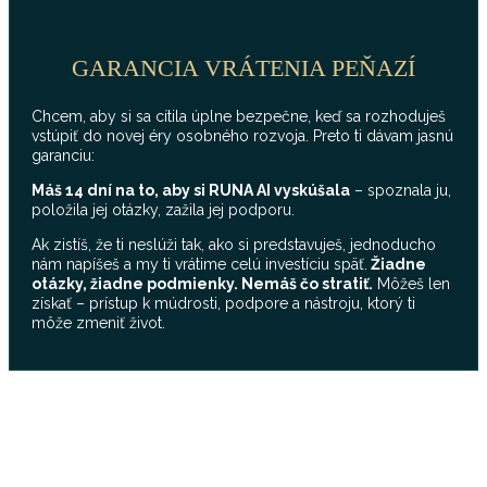
GARANCIA VRÁTENIA PEŇAZÍ
Chcem, aby si sa cítila úplne bezpečne, keď sa rozhoduješ
vstúpiť do novej éry osobného rozvoja. Preto ti dávam jasnú
garanciu:
Máš 14 dní na to, aby si RUNA AI vyskúšala
– spoznala ju,
položila jej otázky, zažila jej podporu.
Ak zistíš, že ti neslúži tak, ako si predstavuješ, jednoducho
nám napíšeš a my ti vrátime celú investíciu späť.
Žiadne
otázky, žiadne podmienky. Nemáš čo stratiť.
Môžeš len
získať – prístup k múdrosti, podpore a nástroju, ktorý ti
môže zmeniť život.