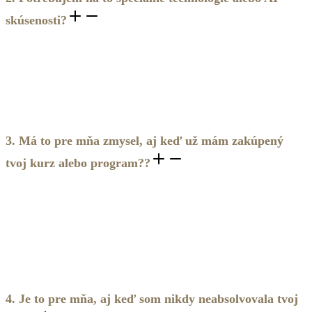
skúsenosti?
Vôbec nie. Stačí ti prístup na internet a aplikácia Telegram,
ktorá je zadarmo dostupná pre všetky zariadenia.
Po zaplatení ti pošleme jednoduchý návod, ako sa k AI
mentorke pripojiť - zvládne to naozaj každý. Je to intuitívne
a jednoduché.
3. Má to pre mňa zmysel, aj keď už mám zakúpený
tvoj kurz alebo program??
Áno – a možno práve vtedy najviac. RUNA AI nie je náhradou
kurzu, ale jeho živým pokračovaním. Pomáha ti aplikovať to,
čo si sa naučila, do reálnych situácií – presne v tej chvíli, keď
to potrebuješ. Je to ako mať po ruke sprievodkyňu, ktorá ti
pripomenie súvislosti, prehĺbi tvoje uvedomenia a pomôže ti
ísť do praxe s podporou, nie sama.
4. Je to pre mňa, aj keď som nikdy neabsolvovala tvoj