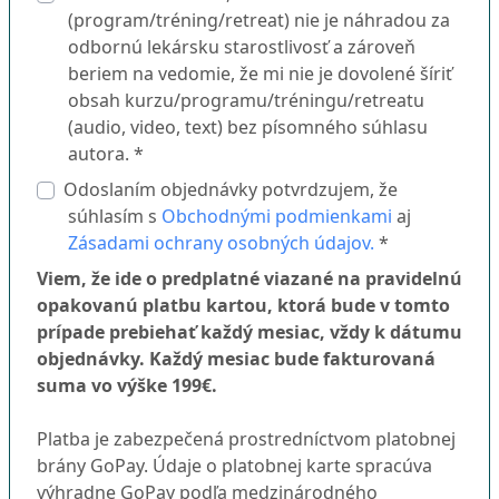
(program/tréning/retreat) nie je náhradou za
odbornú lekársku starostlivosť a zároveň
beriem na vedomie, že mi nie je dovolené šíriť
obsah kurzu/programu/tréningu/retreatu
(audio, video, text) bez písomného súhlasu
autora. *
Odoslaním objednávky potvrdzujem, že
súhlasím s
Obchodnými podmienkami
aj
Zásadami ochrany osobných údajov.
*
Viem, že ide o predplatné viazané na pravidelnú
opakovanú platbu kartou, ktorá bude v tomto
prípade prebiehať každý mesiac, vždy k dátumu
objednávky. Každý mesiac bude fakturovaná
suma vo výške 199€.
Platba je zabezpečená prostredníctvom platobnej
brány GoPay. Údaje o platobnej karte spracúva
výhradne GoPay podľa medzinárodného