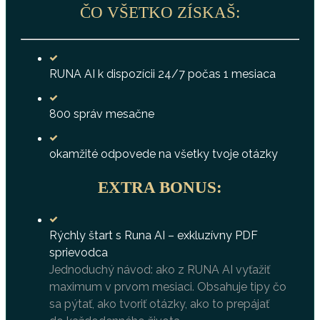
ČO VŠETKO ZÍSKAŠ:
RUNA AI k dispozícii 24/7 počas 1 mesiaca
800 správ mesačne
okamžité odpovede na všetky tvoje otázky
EXTRA BONUS:
Rýchly štart s Runa AI – exkluzívny PDF
sprievodca
Jednoduchý návod: ako z RUNA AI vyťažiť
maximum v prvom mesiaci. Obsahuje tipy čo
sa pýtať, ako tvoriť otázky, ako to prepájať