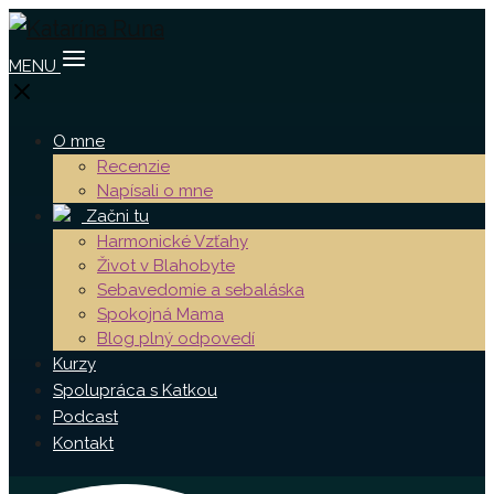
MENU
O mne
Recenzie
Napísali o mne
Začni tu
Harmonické Vzťahy
Život v Blahobyte
Sebavedomie a sebaláska
Spokojná Mama
Blog plný odpovedí
Kurzy
Spolupráca s Katkou
Podcast
Kontakt