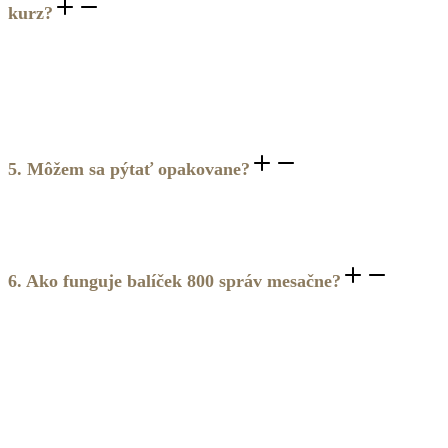
kurz?
Áno, určite. RUNA AI je navrhnutá tak, aby ti rozumela aj bez
predchádzajúcej skúsenosti s mojimi programami. Vie, ako sa
ťa opýtať, čo ti zrkadliť a kam ťa nasmerovať – bez ohľadu
na to, kde práve si.
5. Môžem sa pýtať opakovane?
Áno. Máš mesačný objem až 800 správ – čo ti vystačí
na hlboký dialóg aj dlhodobú podporu.
6. Ako funguje balíček 800 správ mesačne?
Každý mesiac máš k dispozícii balíček 800 správ (interakcií) –
to znamená cca 400 tvojich správ (písomných alebo
hlasových) a cca 400 odpovedí od RUNA AI. To je približne
13-15 hlbších konverzácií mesačne, čo pre väčšinu klientok
bohato stačí na hlbokú transformačnú prácu. Je len na tebe,
ako správy využiješ: môžeš písať krátke otázky každý deň