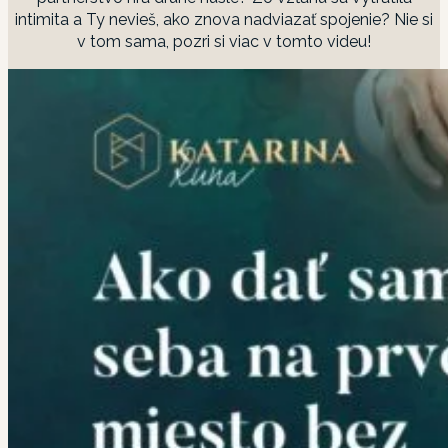
intimita a Ty nevieš, ako znova nadviazať spojenie? Nie si
v tom sama, pozri si viac v tomto videu!