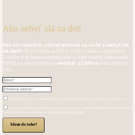
Ako nebyť zlá na deti
Ako len nekričať, udržať emócie na uzde a nebyť zlá
na deti?
Ak si mama, určite si si túto otázku už položila.
A určite si aj kadečo poskúšala, a stále hľadáš odpovede...
Prihlás sa na prelomový
webinár zDARma
a dozvieš sa
viac.
Potvrdzujem, že e-mailová adresa pre doručenie prístupu k obsahu, je správna.*
Prihlásením sa dávam súhlas s tým, že mi môžete zasielať odborné informácie, tipy a
taktiež že môžeme vzájomne spolu komunikovať.
GDPR
*
Idem do toho!