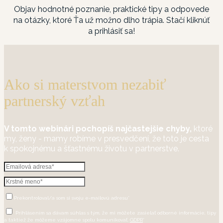
Objav hodnotné poznanie, praktické tipy a odpovede
na otázky, ktoré Ťa už možno dlho trápia. Stačí kliknúť
a prihlásiť sa!
Ako si materstvom nezabiť
partnerský vzťah
V tomto webinári pochopíš najčastejšie chyby,
ktoré
my, ženy - mamy robíme v presvedčení, že toto je cesta
k spokojnému a šťastnému životu v partnerstve.
Prekontroloval/a som si svoju e-mailovú adresu*
Prihlásením sa dávam súhlas s tým, že mi môžete zasielať odborné informácie, tipy
a taktiež že môžeme vzájomne spolu komunikovať.
GDPR
*