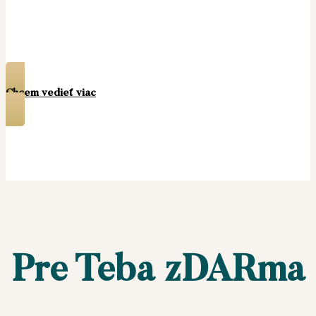
a časom pre seba,
aby si mohla žiť spokojný a naplnený
život.
Chcem vedieť viac
Pre Teba zDARma