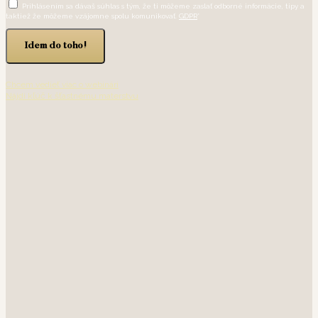
Prihlásením sa dávaš súhlas s tým, že ti môžeme zaslať odborné informácie, tipy a
taktiež že môžeme vzájomne spolu komunikovať.
GDPR
*
Idem do toho!
Chcem vedieť viac o webinári
Nájdi kľúč k šťastnému materstvu