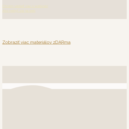
Chcem vedieť viac o webinári
Ako nebyť zlá na deti
Zobraziť viac materiálov zDARma