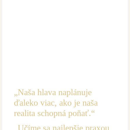
„Naša hlava naplánuje
ďaleko viac, ako je naša
realita schopná poňať.“
„Učíme sa najlepšie praxou,