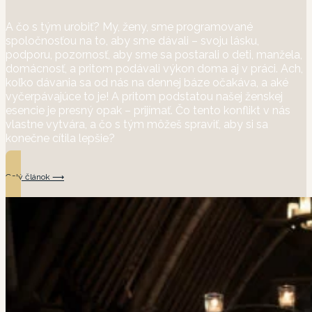
A čo s tým urobiť? My, ženy, sme programované
spoločnosťou na to, aby sme dávali – svoju lásku,
podporu, pozornosť, aby sme sa postarali o deti, manžela,
domácnosť, a pritom podávali výkon doma aj v práci. Ach,
koľko dávania sa od nás na dennej báze očakáva, a aké
vyčerpávajúce to je! A pritom podstatou našej ženskej
esencie je presný opak – prijímať. Čo tento konflikt v nás
vlastne vytvára, a čo s tým môžeš spraviť, aby si sa
konečne cítila lepšie?
Celý článok ⟶