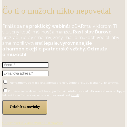
Čo ti o mužoch nikto nepovedal
Prihlás sa na
praktický webinár
zDARma, v ktorom Ti
skúsený kouč, môj hosť a manžel,
Rastislav Ďurove
prezradí, čo by sme my, ženy, mali o mužoch vedieť, aby
sme mohli vytvárať
lepšie, vyrovnanejšie
a harmonickejšie partnerské vzťahy
.
Od muža
o mužoch!
Potvrdzujem, že e-mailová adresa pre doručenie prístupu k obsahu, je správna.*
Prihlásením sa dávam súhlas s tým, že mi môžete zasielať odborné informácie, tipy a
taktiež že môžeme vzájomne spolu komunikovať.
GDPR
*
Odebírat novinky
Chcem vedieť viac o webinári o mužoch