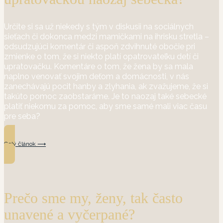
Určite si sa už niekedy s tým v diskusii na sociálnych
sieťach či dokonca medzi mamičkami na ihrisku stretla –
odsudzujúci komentár či aspoň zdvihnuté obočie pri
zmienke o tom, že si niekto platí opatrovateľku detí či
upratovačku. Komentáre o tom, že žena by sa mala
naplno venovať svojim deťom a domácnosti, v nás
zanechávajú pocit hanby a zlyhania, ak zvažujeme, že si
takúto pomoc zaobstaráme. Je to naozaj také sebecké
platiť niekomu za pomoc, aby sme samé mali viac času
pre seba?
Celý článok ⟶
Prečo sme my, ženy, tak často
unavené a vyčerpané?