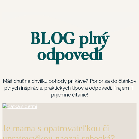
BLOG plný
odpovedí
Máš chuť na chvíľku pohody pri káve? Ponor sa do článkov
plných inšpirácie, praktických tipov a odpovedí. Prajem Ti
príjemné čítanie!
Je mama s opatrovateľkou či
upratovačkou naozaj sebecká?