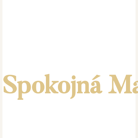
Spokojná
M
Milá mama, cítiš sa
vyčerpaná, kričíš na deti alebo máš
pocit, že si na všetko sama?
Viem, aké to je. Spoločne
nájdeme
rovnováhu medzi starostlivosťou o rodinu