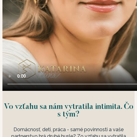
Vo vzťahu sa nám vytratila intimita. Čo
s tým?
Domácnosť, deti, práca - samé povinnosti a vaše
partnerstvo hrá druhé husle? Zo vzťahu sa vytratila