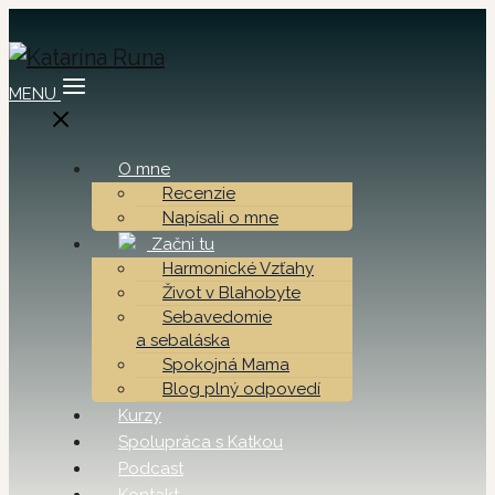
MENU
O mne
Recenzie
Napísali o mne
Začni tu
Harmonické Vzťahy
Život v Blahobyte
Sebavedomie
a sebaláska
Spokojná Mama
Blog plný odpovedí
Kurzy
Spolupráca s Katkou
Podcast