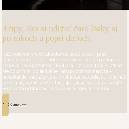
4 tipy, ako si udržať čaro lásky aj
po rokoch a popri deťoch
Každodenná prevádzka domácnosti, stres v práci,
starostlivosť o deti a milión povinností, ktorým musíme
venovať našu pozornosť. Niet divu, že popri tom všetkom
ide bokom to, čo aktuálne našu pozornosť nepýta –
nanešťastie, medzi prvými odchádza na vedľajšiu koľaj náš
partnerský vzťah. Veď to funguje, tak načo to teraz riešiť?
Po rokoch odkladania to však už fungovať nemusí.
Celý článok ⟶