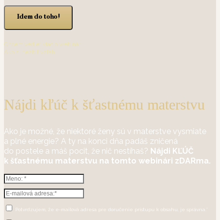
Idem do toho!
Chcem vedieť viac o webinári
Ako si nezbiť vzťah
Nájdi kľúč k šťastnému materstvu
Ako je možné, že niektoré ženy sú v materstve vysmiate
a plné energie? A ty na konci dňa padáš zničená
do postele a máš pocit, že nič nestíhaš?
Nájdi KĽÚČ
k šťastnému materstvu na tomto webinári zDARma.
Potvrdzujem, že e-mailová adresa pre doručenie prístupu k obsahu, je správna.*