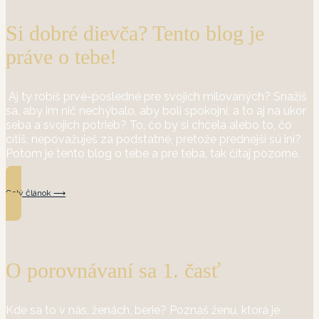
Si dobré dievča? Tento blog je
práve o tebe!
Aj ty robíš prvé-posledné pre svojich milovaných? Snažíš
sa, aby im nič nechýbalo, aby boli spokojní, a to aj na úkor
seba a svojich potrieb? To, čo by si chcela alebo to, čo
cítiš, nepovažuješ za podstatné, pretože prednejší sú iní?
Potom je tento blog o tebe a pre teba, tak čítaj pozorne.
Celý článok ⟶
O porovnávaní sa 1. časť
Kde sa to v nás, ženách, berie? Poznáš ženu, ktorá je