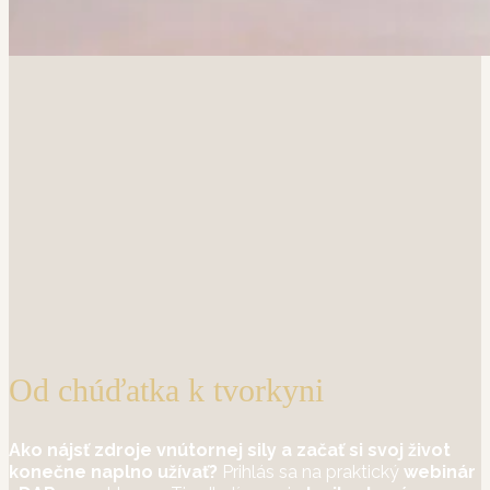
Od chúďatka k tvorkyni
Ako nájsť zdroje vnútornej sily a začať si svoj život
konečne naplno užívať?
Prihlás sa na praktický
webinár