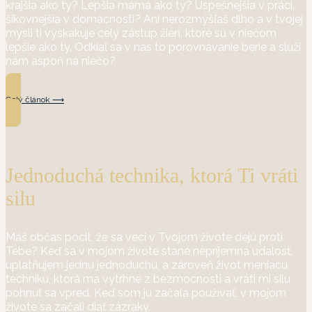
krajšia ako ty? Lepšia mama ako ty? Úspešnejšia v práci,
šikovnejšia v domácnosti? Ani nerozmýšľaš dlho a v tvojej
mysli ti vyskakuje celý zástup žien, ktoré sú v niečom
lepšie ako ty. Odkiaľ sa v nás to porovnávanie berie a slúži
nám aspoň na niečo?
Celý článok ⟶
Jednoduchá technika, ktorá Ti vráti
silu
Máš občas pocit, že sa veci v Tvojom živote dejú proti
Tebe? Keď sa v mojom živote stane nepríjemná udalosť,
uplatňujem jednu jednoduchú, a zároveň život meniacu
techniku, ktorá ma vytrhne z bezmocnosti a vráti mi silu
pohnúť sa vpred. Keď som ju začala používať, v mojom
živote sa začali diať zázraky.