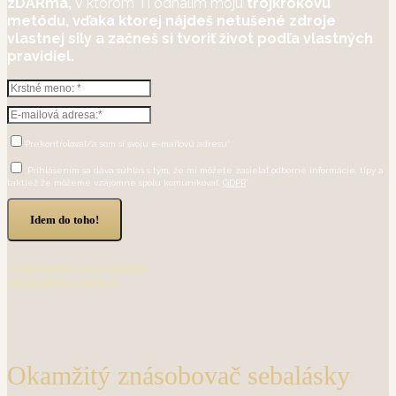
zDARma,
v ktorom Ti odhalím moju
trojkrokovú
metódu, vďaka ktorej nájdeš netušené zdroje
vlastnej sily a začneš si tvoriť život podľa vlastných
pravidiel.
Prekontroloval/a som si svoju e-mailovú adresu*
Prihlásením sa dáva súhlas s tým, že mi môžete zasielať odborné informácie, tipy a
taktiež že môžeme vzájomne spolu komunikovať.
GDPR
*
Idem do toho!
Chcem vedieť viac o webinári
Od chúďatky k tvorkyni
Okamžitý znásobovač sebalásky