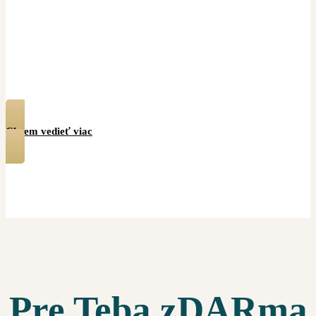
Keď veta „Maj sa viac rada“ jednoducho nestačí… Objav
svoju vnútornú silu a
nájdi skutočnú cestu k sebaláske
cez súcit, prijatie a hlboké porozumenie samej
seba.
Chcem vedieť viac
Pre Teba zDARma