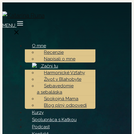
MENU
O mne
Recenzie
Napísali o mne
Začni tu
Harmonické Vzťahy
Život v Blahobyte
Sebavedomie
a sebaláska
Spokojná Mama
Blog plný odpovedí
Kurzy
Spolupráca s Katkou
Podcast