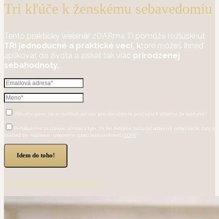
Tri kľúče k ženskému sebavedomiu
Tento praktický webinár zDARma Ti pomôže rozlúsknuť
TRI jednoduché a praktické veci, k
toré môžeš ihneď
aplikovať do života a získať tak viac
prirodzenej
sebahodnoty.
Potvrdzujem, že e-mailová adresa pre doručenie prístupu k obsahu, je správna.*
Prihlásením sa dávam súhlas s tým, že mi môžete zasielať odborné informácie, tipy a
taktiež že môžeme vzájomne spolu komunikovať.
GDPR
*
Idem do toho!
Chcem vedieť viac o webinári Tri kľúče