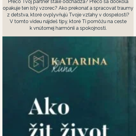
Prečo Tvoj partner stále odchádza? Prečo sa dookola
opakuje ten istý vzorec? Ako prekonať a spracovať traumy
z detstva, ktoré ovplyvňujú Tvoje vzťahy v dospelosti?
V tomto videu nájdeš tipy, ktoré Ti pomôžu na ceste
k vnútornej harmónii a spokojnosti.