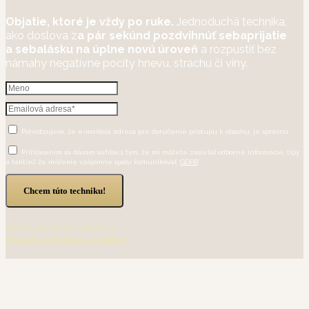
Objatie, ktoré je vždy po ruke.
Jednoduchá technika,
ako doslova z
a pár sekúnd pozdvihnúť sebaprijatie
a sebalásku na úplne novú úroveň
a rozpustiť bez
námahy negatívne pocity hnevu, strachu či viny.
Potvrdzujem, že e-mailová adresa pre doručenie prístupu k obsahu, je správna.*
Prihlásením sa dávam súhlas s tým, že mi môžete zasielať odborné informácie, tipy
a taktiež že môžeme vzájomne spolu komunikovať.
GDPR
*
Chcem túto techniku!
Chcem vedieť viac o technike
Okamžitý znásobovač sebalásky