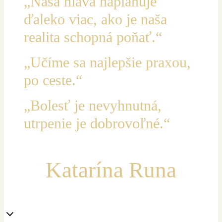
„Naša hlava naplánuje
ďaleko viac, ako je naša
realita schopná poňať.“
„Učíme sa najlepšie praxou,
po ceste.“
„Bolesť je nevyhnutná,
utrpenie je dobrovoľné.“
Katarína Runa