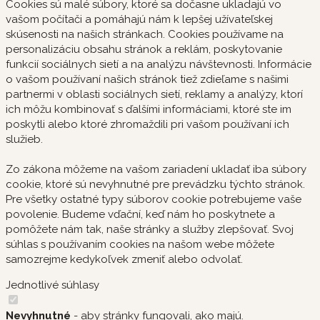
Cookies sú malé súbory, ktoré sa dočasne ukladajú vo
vašom počítači a pomáhajú nám k lepšej užívateľskej
skúsenosti na našich stránkach. Cookies používame na
personalizáciu obsahu stránok a reklám, poskytovanie
funkcií sociálnych sietí a na analýzu návštevnosti. Informácie
o vašom používaní našich stránok tiež zdieľame s našimi
partnermi v oblasti sociálnych sietí, reklamy a analýzy, ktorí
ich môžu kombinovať s ďalšími informáciami, ktoré ste im
poskytli alebo ktoré zhromaždili pri vašom používaní ich
služieb.
Zo zákona môžeme na vašom zariadení ukladať iba súbory
cookie, ktoré sú nevyhnutné pre prevádzku týchto stránok.
Pre všetky ostatné typy súborov cookie potrebujeme vaše
povolenie. Budeme vďační, keď nám ho poskytnete a
pomôžete nám tak, naše stránky a služby zlepšovať. Svoj
súhlas s používaním cookies na našom webe môžete
samozrejme kedykoľvek zmeniť alebo odvolať.
Jednotlivé súhlasy
Nevyhnutné
- aby stránky fungovali, ako majú.