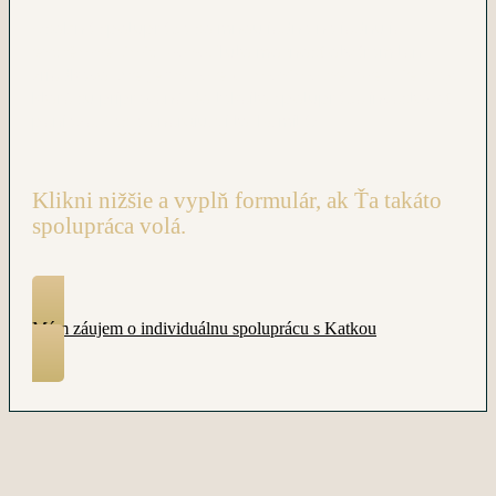
Osobná spolupráca so mnou jedna na jednu je
extrémne limitovaná.
Túto možnosť otváram len
zriedkavo
pre jednu alebo maximálne dve klientky,
ktoré sú pripravené do takejto spolupráce investovať
peniaze, čas a energiu. Si to Ty, milá?
Klikni nižšie a vyplň formulár, ak Ťa takáto
spolupráca volá.
Mám záujem o individuálnu spoluprácu s Katkou