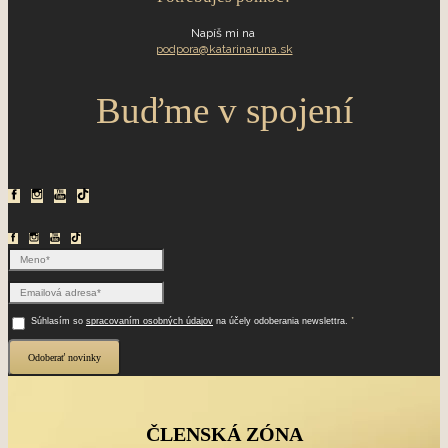
Napíš mi na
podpora@katarinaruna.sk
Buďme v spojení
*
Súhlasím so
spracovaním osobných údajov
na účely odoberania newslettra.
Odoberať novinky
ČLENSKÁ ZÓNA