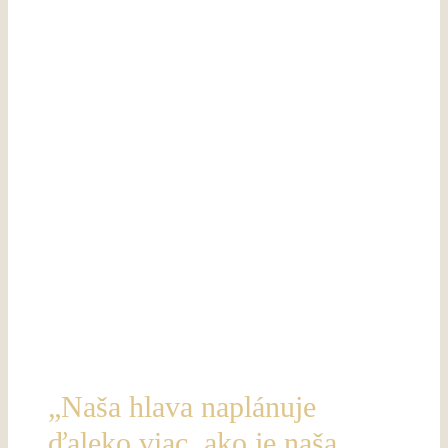
„Naša hlava naplánuje
ďaleko viac, ako je naša