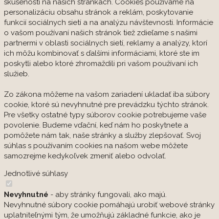
skúsenosti na našich stránkach. Cookies používame na
personalizáciu obsahu stránok a reklám, poskytovanie
funkcií sociálnych sietí a na analýzu návštevnosti. Informácie
o vašom používaní našich stránok tiež zdieľame s našimi
partnermi v oblasti sociálnych sietí, reklamy a analýzy, ktorí
ich môžu kombinovať s ďalšími informáciami, ktoré ste im
poskytli alebo ktoré zhromaždili pri vašom používaní ich
služieb.
Zo zákona môžeme na vašom zariadení ukladať iba súbory
cookie, ktoré sú nevyhnutné pre prevádzku týchto stránok.
Pre všetky ostatné typy súborov cookie potrebujeme vaše
povolenie. Budeme vďační, keď nám ho poskytnete a
pomôžete nám tak, naše stránky a služby zlepšovať. Svoj
súhlas s používaním cookies na našom webe môžete
samozrejme kedykoľvek zmeniť alebo odvolať.
Jednotlivé súhlasy
Nevyhnutné
- aby stránky fungovali, ako majú.
Nevyhnutné súbory cookie pomáhajú urobiť webové stránky
uplatniteľnými tým, že umožňujú základné funkcie, ako je