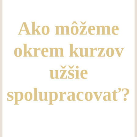
Ako môžeme
okrem kurzov
užšie
spolupracovať?
Milá, nesmierne ma teší Tvoj záujem a hlavne rozhodnutie
vstúpiť do svojej sily a spraviť výraznú zmenu smerom
k lepšiemu životu.