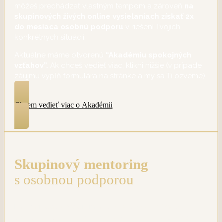
môžeš prechádzať vlastným tempom a zároveň
na
skupinových živých online vysielaniach získať 2x
do mesiaca osobnú podporu
v riešení Tvojich
konkrétnych situácií.
Aktuálne máme otvorenú
“Akadémiu spokojných
vzťahov”.
Ak chceš vedieť viac, klikni nižšie (v prípade
záujmu vyplň formulára na stránke a my sa Ti ozveme).
Chcem vedieť viac o Akadémii
Skupinový mentoring
s osobnou podporou
Mentoringový program je
6-mesačný online program
s mojou osobnou podporou a podporou ďalších