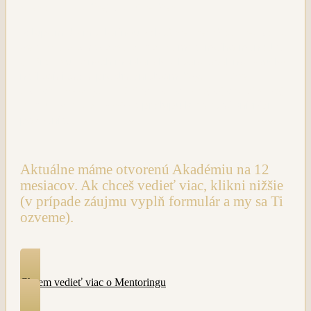
mentorov v užšej skupine žien.
Vstupom do mentoringu získaš
nepretržitú, neustálu,
vedomú a láskyplnú podporu
mňa, môjho manžela,
ďalších 2 úžasných mentoriek a Tvojej osobnej koučky
na Tvojej ceste prostredníctvom
živých online
transformačných tréningov, osobnej aj skupinovej
podpory, koučovania
a prístupu k bohatej knižnici
poznania.
Aktuálne máme otvorenú Akadémiu na 12
mesiacov. Ak chceš vedieť viac, klikni nižšie
(v prípade záujmu vyplň formulár a my sa Ti
ozveme).
Chcem vedieť viac o Mentoringu