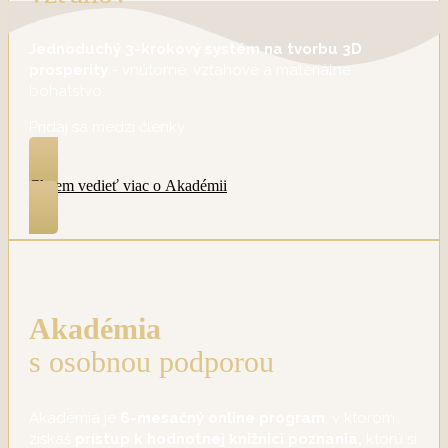
Jednoduchý 3-krokový systém na tvorbu 3D
prosperity
- vnútorné, vzťahové a materiálne
bohatstvo.
Pridaj sa medzi členky.
Chcem vedieť viac o Akadémii
Akadémia
s osobnou podporou
Akadémia je
6-mesačný online program
, v ktorom
získaš
prístup k hodnotnej knižnici poznania,
ktorú si