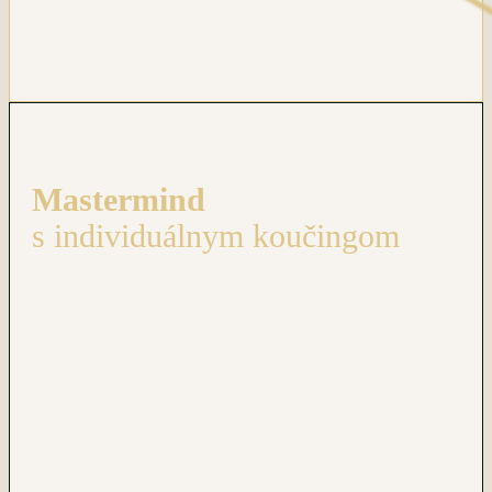
Mastermind
s individuálnym koučingom
Mastermind je
mimoriadny aktivačný program
s mojím osobným sprevádzaním pre veľmi malú
skupinu výnimočných žien,
ktoré sú pripravené
dovoliť si tvoriť svojím bytím viac, než svojím konaním.
Hĺbkové živé online skupinové koučingy
a individuálne koučingy
sú pre Teba, ak si pripravená
mať vo svojom živote všetko, po čom túžiš a stať sa
konečne tou, ktorá bude inšpirovať iných a ktorú budú