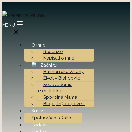
MENU
O mne
Recenzie
Napísali o mne
Začni tu
Harmonické Vzťahy
Život v Blahobyte
Sebavedomie
a sebaláska
Spokojná Mama
Blog plný odpovedí
Kurzy
Spolupráca s Katkou
Podcast