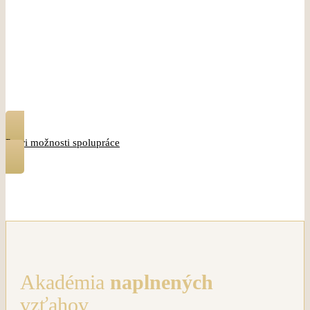
Vyber si spôsob spolupráce, ktorý Ti bude najviac
vyhovovať.
Pozri možnosti spolupráce
Akadémia
naplnených
vzťahov