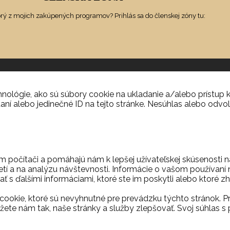
orý z mojich zakúpených programov? Prihlás sa do členskej zóny tu:
ológie, ako sú súbory cookie na ukladanie a/alebo prístup k
aní alebo jedinečné ID na tejto stránke. Nesúhlas alebo odvol
m počítači a pomáhajú nám k lepšej užívateľskej skúsenosti 
etí a na analýzu návštevnosti. Informácie o vašom používaní n
ť s ďalšími informáciami, ktoré ste im poskytli alebo ktoré zh
ookie, ktoré sú nevyhnutné pre prevádzku týchto stránok. P
ete nám tak, naše stránky a služby zlepšovať. Svoj súhla