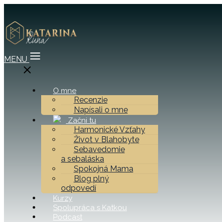
MENU
O mne
Recenzie
Napísali o mne
Začni tu
Harmonické Vzťahy
Život v Blahobyte
Sebavedomie
a sebaláska
Spokojná Mama
Blog plný
odpovedí
Kurzy
Spolupráca s Katkou
Podcast