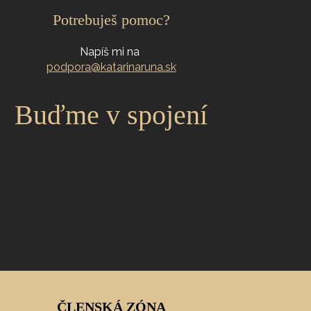
Potrebuješ pomoc?
Napíš mi na
podpora@katarinaruna.sk
Buďme v spojení
ČLENSKÁ ZÓNA