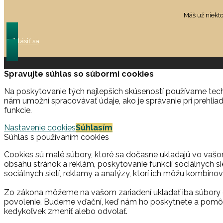
Máš už niekt
Prihlásiť sa
Spravujte súhlas so súbormi cookies
Na poskytovanie tých najlepších skúseností používame techn
nám umožní spracovávať údaje, ako je správanie pri prehliad
funkcie.
Nastavenie cookies
Súhlasím
Súhlas s používaním cookies
Cookies sú malé súbory, ktoré sa dočasne ukladajú vo vašo
obsahu stránok a reklám, poskytovanie funkcií sociálnych si
sociálnych sietí, reklamy a analýzy, ktorí ich môžu kombinova
Zo zákona môžeme na vašom zariadení ukladať iba súbory c
povolenie. Budeme vďační, keď nám ho poskytnete a pomôž
kedykoľvek zmeniť alebo odvolať.