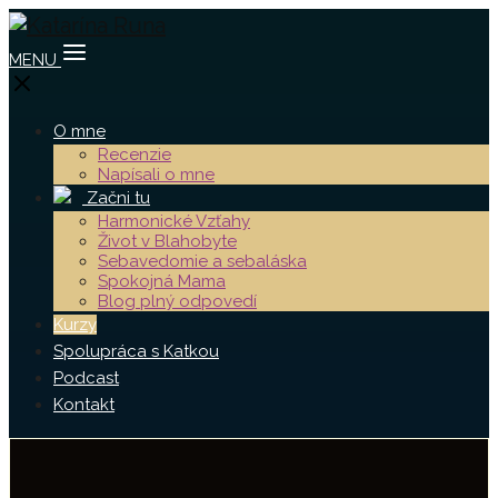
MENU
O mne
Recenzie
Napísali o mne
Začni tu
Harmonické Vzťahy
Život v Blahobyte
Sebavedomie a sebaláska
Spokojná Mama
Blog plný odpovedí
Kurzy
Spolupráca s Katkou
Podcast
Kontakt