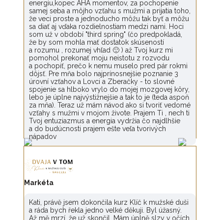
energiu,kopec AHA momentov, za pochopenie
samej seba a môjho vzťahu s mužmi a prijatia toho,
že veci proste a jednoducho môžu tak byť a môžu
sa diať aj vďaka rozdielnostiam medzi nami. Hoci
som už v období "third spring" (čo predpokladá,
že by som mohla mať dostatok skúseností
a rozumu , rozumej vhľad 🙂 ) až Tvoj kurz mi
pomohol prekonať moju neistotu z rozvodu
a pochopiť, prečo k nemu muselo pred pár rokmi
dôjsť. Pre mňa bolo najprínosnejšie poznanie 3
úrovní vzťahov a Lovci a Zberačky - to slovné
spojenie sa hlboko vrylo do mojej mozgovej kôry,
lebo je úplne najvýstižnejšie a tak to je (teda aspoň
za mňa). Teraz už mám návod ako si tvoriť vedomé
vzťahy s mužmi v mojom živote. Prajem Ti , nech ti
Tvoj entuziazmus a energia vydržia čo najdlhšie
a do budúcnosti prajem ešte veľa tvorivých
nápadov
Markéta
Kati, právě jsem dokončila kurz Klíč k mužské duši
a ráda bych řekla jedno velké děkuji. Byl úžasný.
Až mě mrzí, že už skončil. Mám úplně slzy v očích.