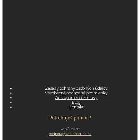
Zásady ochrany osobných údajov
Všeobecné obchodné podmienky
Odstúpenie od zmluvy
Blog
Kontakt
Potrebuješ pomoc?
Napíš mi na
podpora@katarinaruna.sk