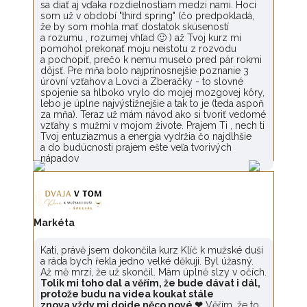
sa diať aj vďaka rozdielnostiam medzi nami. Hoci
som už v období "third spring" (čo predpokladá,
že by som mohla mať dostatok skúseností
a rozumu , rozumej vhľad 🙂 ) až Tvoj kurz mi
pomohol prekonať moju neistotu z rozvodu
a pochopiť, prečo k nemu muselo pred pár rokmi
dôjsť. Pre mňa bolo najprínosnejšie poznanie 3
úrovní vzťahov a Lovci a Zberačky - to slovné
spojenie sa hlboko vrylo do mojej mozgovej kôry,
lebo je úplne najvýstižnejšie a tak to je (teda aspoň
za mňa). Teraz už mám návod ako si tvoriť vedomé
vzťahy s mužmi v mojom živote. Prajem Ti , nech ti
Tvoj entuziazmus a energia vydržia čo najdlhšie
a do budúcnosti prajem ešte veľa tvorivých
nápadov
Markéta
Kati, právě jsem dokončila kurz Klíč k mužské duši
a ráda bych řekla jedno velké děkuji. Byl úžasný.
Až mě mrzí, že už skončil. Mám úplně slzy v očích.
Tolik mi toho dal a věřím, že bude dávat i dál,
protože budu na videa koukat stále
znova,vždy mi dojde něco nové ❤
Věřím, že to