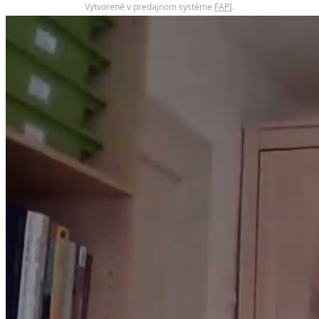
Vytvorené v predajnom systéme
FAPI
.