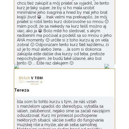
chcú tiež zakúpiť a môj priateľ sa vyjadril, že tento
kurz je taký super, že by si ho mala urobiť
minimálne jeho švagriná a hneď by mal jeho brat
krajší život 😀 ... Inak veľmi ma prekvapilo, že môj
priateľ si robil tento kurz dobrovoľne so mnou 🙂
mám pocit, že sa niekedy na kurz tešil možno aj
viac, ako ja 😀 Bolo milé ho sledovať, s akým
nadšením ma počúval a podelil sa so mnou o jeho
AHA momenty 🙂 určite si z toho kurzu aj on veľa
zobral 🙂 Odporúčam tento kurz fakt každému, či
už je to muž alebo žena ... Ja som si dokonca
zakúpila ešte ďalšie dva kurzy od teba, pretože
nepochybujem, že budú také úžasné, ako bol
tento 🙂 ... Ešte raz ďakujem 🙂
Tereza
Išla som to tohto kurzu s tým, že náš vzťah
s manželom upadol do stereotypu, vytratila sa
vášeň, zaľúbenosť, nejako sme sa začali navzájom
odsudzovať. Kurz mi priniesol pochopenie
niektorých situácii, väčšie svetlo do fungovania
mužskej ríše a mysle, ale ak seba samotnej.