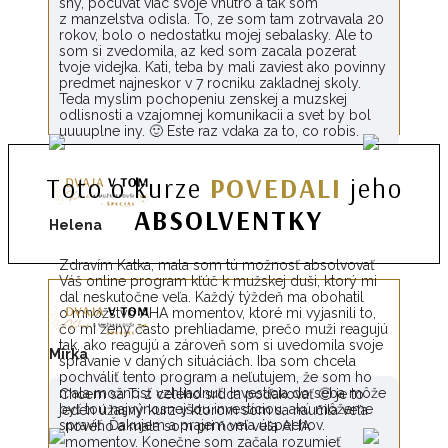
sny, pocuvat viac svoje vnutro a tak som
z manzelstva odisla. To, ze som tam zotrvavala 20
rokov, bolo o nedostatku mojej sebalasky. Ale to
som si zvedomila, az ked som zacala pozerat
tvoje videjka. Kati, teba by mali zaviest ako povinny
predmet najneskor v 7 rocniku zakladnej skoly.
Teda myslim pochopeniu zenskej a muzskej
odlisnosti a vzajomnej komunikacii a svet by bol
uuuuplne iny. 🙂 Este raz vdaka za to, co robis.
Toto o kurze
POVEDALI
jeho
ABSOLVENTKY
Helena
Zdravím Katka, mala som tú možnosť absolvovať
Váš online program kľúč k mužskej duši, ktorý mi
dal neskutočne veľa. Každý týždeň ma obohatil
o množstvo AHA momentov, ktoré mi vyjasnili to,
čo mi ženy často prehliadame, prečo muži reagujú
tak, ako reagujú a zároveň som si uvedomila svoje
Mirka
správanie v daných situáciách. Iba som chcela
pochváliť tento program a neľutujem, že som ho
mala možnosť vzhliadnuť. Investícia do seba môže
Chcem sa Ti z celého srdca poďakovať 🙂 je to
byť tou najvýnosnejšou investíciou, akú môžeme
jeden úžasný kurz v ktorom som sa naučila veľa
spraviť. Ďakujem a prajem veľa úspechov.
nového a mala som pri ňom veľa AHA
momentov. Konečne som začala rozumieť