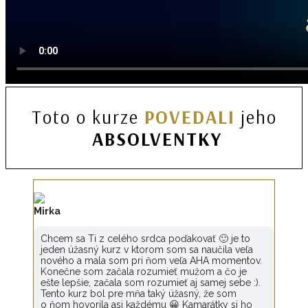
Toto o kurze
POVEDALI
jeho
ABSOLVENTKY
Mirka
Chcem sa Ti z celého srdca poďakovať 🙂 je to
jeden úžasný kurz v ktorom som sa naučila veľa
nového a mala som pri ňom veľa AHA momentov.
Konečne som začala rozumieť mužom a čo je
ešte lepšie, začala som rozumieť aj samej sebe :).
Tento kurz bol pre mňa taký úžasný, že som
o ňom hovorila asi každému 😀 Kamarátky si ho