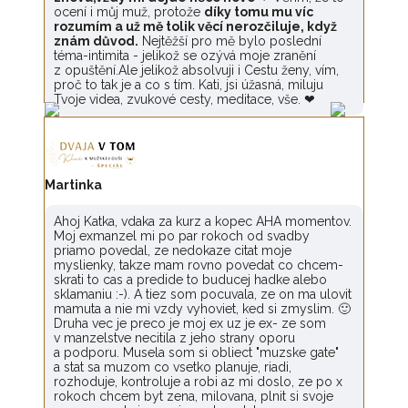
ocení i můj muž, protože
díky tomu mu víc
rozumím a už mě tolik věcí nerozčiluje, když
znám důvod.
Nejtěžší pro mě bylo poslední
téma-intimita - jelikož se ozývá moje zranění
z opuštění.Ale jelikož absolvuji i Cestu ženy, vím,
proč to tak je a co s tím. Kati, jsi úžasná, miluju
Tvoje videa, zvukové cesty, meditace, vše. ❤
Martinka
Ahoj Katka, vdaka za kurz a kopec AHA momentov.
Moj exmanzel mi po par rokoch od svadby
priamo povedal, ze nedokaze citat moje
myslienky, takze mam rovno povedat co chcem-
skrati to cas a predide to buducej hadke alebo
sklamaniu :-). A tiez som pocuvala, ze on ma ulovit
mamuta a nie mi vzdy vyhoviet, ked si zmyslim. 🙂
Druha vec je preco je moj ex uz je ex- ze som
v manzelstve necitila z jeho strany oporu
a podporu. Musela som si obliect "muzske gate"
a stat sa muzom co vsetko planuje, riadi,
rozhoduje, kontroluje a robi az mi doslo, ze po x
rokoch chcem byt zena, milovana, plnit si svoje