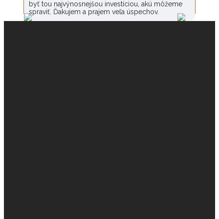
byť tou najvýnosnejšou investíciou, akú môžeme
spraviť. Ďakujem a prajem veľa úspechov.