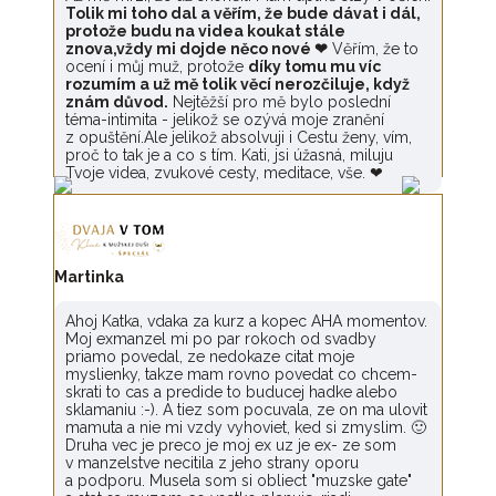
Tolik mi toho dal a věřím, že bude dávat i dál,
protože budu na videa koukat stále
znova,vždy mi dojde něco nové ❤
Věřím, že to
ocení i můj muž, protože
díky tomu mu víc
rozumím a už mě tolik věcí nerozčiluje, když
znám důvod.
Nejtěžší pro mě bylo poslední
téma-intimita - jelikož se ozývá moje zranění
z opuštění.Ale jelikož absolvuji i Cestu ženy, vím,
proč to tak je a co s tím. Kati, jsi úžasná, miluju
Tvoje videa, zvukové cesty, meditace, vše. ❤
Martinka
Ahoj Katka, vdaka za kurz a kopec AHA momentov.
Moj exmanzel mi po par rokoch od svadby
priamo povedal, ze nedokaze citat moje
myslienky, takze mam rovno povedat co chcem-
skrati to cas a predide to buducej hadke alebo
sklamaniu :-). A tiez som pocuvala, ze on ma ulovit
mamuta a nie mi vzdy vyhoviet, ked si zmyslim. 🙂
Druha vec je preco je moj ex uz je ex- ze som
v manzelstve necitila z jeho strany oporu
a podporu. Musela som si obliect "muzske gate"