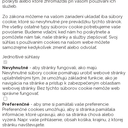
poskytli alebo ktoré zhromaždili pri vašom používaní ich
služieb.
Zo zákona môžeme na vašom zariadení ukladať iba súbory
cookie, ktoré sú nevyhnutné pre prevádzku týchto stránok.
Pre všetky ostatné typy súborov cookie potrebujeme vaše
povolenie. Budeme vďační, keď nám ho poskytnete a
pomôžete nám tak, naše stránky a služby zlepšovať. Svoj
súhlas s používaním cookies na našom webe môžete
samozrejme kedykoľvek zmeniť alebo odvolať.
Jednotlivé súhlasy
Nevyhnutné
- aby stránky fungovali, ako majú.
Nevyhnutné súbory cookie pomáhajú urobiť webové stránky
uplatniteľnými tým, že umožňujú základné funkcie, ako je
navigácia na stránke a prístup k zabezpečeným oblastiam
webovej stránky. Bez týchto súborov cookie nemôže web
správne fungovať.
Preferenčné
- aby sme si pamätali vaše preferencie.
Preferenčné cookies umožňujú, aby si stránka pamätala
informácie, ktoré upravujú, ako sa stránka chová alebo
vyzerá. Napr. vaše prihlásenie, obsah košíka, krajinu, z ktorej
stránku navštevujete.