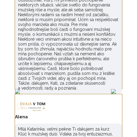
odsudzovať. Kurz mi priniesol pochopenie
niektorých situácii, väčšie svetlo do fungovania
mužskej ríše a mysle, ale ak seba samotnej.
Niektorými radami sa riadim hneď od začiatku,
niektoré si musím pripomínať. Učím sa rešpektovať
svojho manžela ako muža. Pre mňa
najhodnotnejšie boli časti o fungovaní mužskej
mysle, o komunikácii s mužmi a riešení konfliktov.
Niektoré veci vnímam akosi intuitívne a na niečo
som prišla, či vypozorovala už dávnejšie sama. Ak
by som to zhrnula, najväčšiu hodnotu malo pre
mňa pochopenie. Naš vzťah sa nemenil ako
šibnutím čarovného prútika k perfektnemu, ale
určite k lepšiemu, chápavejšiemu a aj
vášnivejšiemu. Časti, ktoré bolo potrebovať
absolvovať s manželom, pustila som mu 2 krátke
časti z Tvojich videí, aby aj on pochopil mňa.
Takže, ďakujem, Kati, za zdieľanie skúseností
a vedomostí, rady a poznania.
Alena
Milá Katarínka, veľmi pekne Ti ďakujem za kurz
Kľúč k mužskej duši. Vďaka za tvoj entuziazmus,