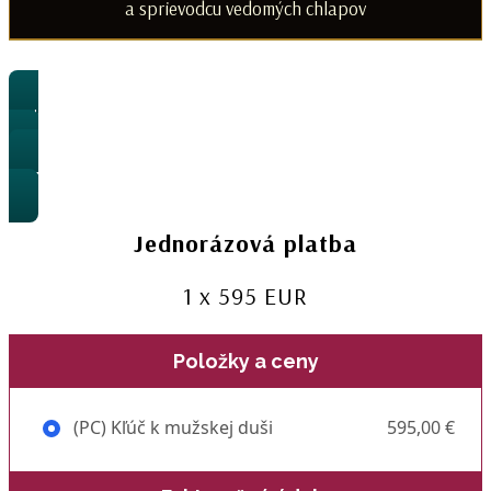
a sprievodcu vedomých chlapov
Jednorázová platba
Rozloženie na 3 platby
Jednorázová platba
1 x 595 EUR
Položky a ceny
(PC) Kľúč k mužskej duši
595,00 €