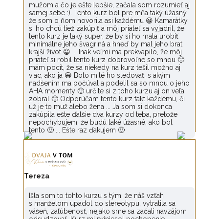
mužom a čo je ešte lepšie, začala som rozumieť aj
samej sebe :). Tento kurz bol pre mňa taký úžasný,
že som o ňom hovorila asi každému 😀 Kamarátky
si ho chcú tiež zakúpiť a môj priateľ sa vyjadril, že
tento kurz je taký super, že by si ho mala urobiť
minimálne jeho švagriná a hneď by mal jeho brat
krajší život 😀 ... Inak veľmi ma prekvapilo, že môj
priateľ si robil tento kurz dobrovoľne so mnou 🙂
mám pocit, že sa niekedy na kurz tešil možno aj
viac, ako ja 😀 Bolo milé ho sledovať, s akým
nadšením ma počúval a podelil sa so mnou o jeho
AHA momenty 🙂 určite si z toho kurzu aj on veľa
zobral 🙂 Odporúčam tento kurz fakt každému, či
už je to muž alebo žena ... Ja som si dokonca
zakúpila ešte ďalšie dva kurzy od teba, pretože
nepochybujem, že budú také úžasné, ako bol
tento 🙂 ... Ešte raz ďakujem 🙂
Tereza
Išla som to tohto kurzu s tým, že náš vzťah
s manželom upadol do stereotypu, vytratila sa
vášeň, zaľúbenosť, nejako sme sa začali navzájom