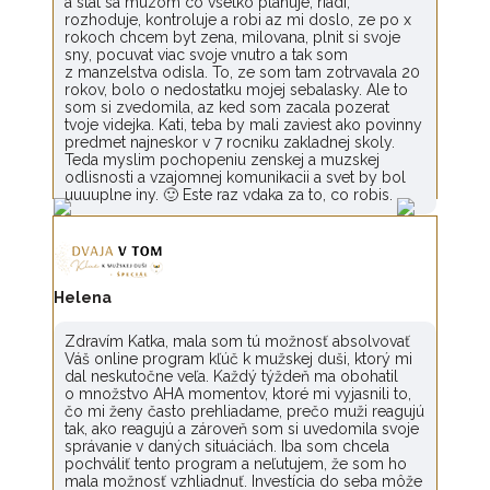
a stat sa muzom co vsetko planuje, riadi,
rozhoduje, kontroluje a robi az mi doslo, ze po x
rokoch chcem byt zena, milovana, plnit si svoje
sny, pocuvat viac svoje vnutro a tak som
z manzelstva odisla. To, ze som tam zotrvavala 20
rokov, bolo o nedostatku mojej sebalasky. Ale to
som si zvedomila, az ked som zacala pozerat
tvoje videjka. Kati, teba by mali zaviest ako povinny
predmet najneskor v 7 rocniku zakladnej skoly.
Teda myslim pochopeniu zenskej a muzskej
odlisnosti a vzajomnej komunikacii a svet by bol
uuuuplne iny. 🙂 Este raz vdaka za to, co robis.
Helena
Zdravím Katka, mala som tú možnosť absolvovať
Váš online program kľúč k mužskej duši, ktorý mi
dal neskutočne veľa. Každý týždeň ma obohatil
o množstvo AHA momentov, ktoré mi vyjasnili to,
čo mi ženy často prehliadame, prečo muži reagujú
tak, ako reagujú a zároveň som si uvedomila svoje
správanie v daných situáciách. Iba som chcela
pochváliť tento program a neľutujem, že som ho
mala možnosť vzhliadnuť. Investícia do seba môže