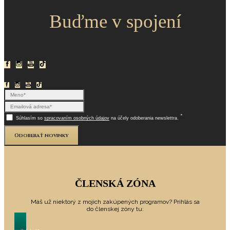
Buďme v spojení
*
Súhlasím so
spracovaním osobných údajov
na účely odoberania newslettra.
Odoberať novinky
ČLENSKÁ ZÓNA
Máš už niektorý z mojich zakúpených programov? Prihlás sa
do členskej zóny tu: