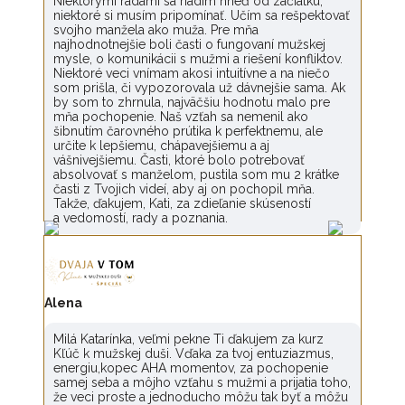
Niektorými radami sa riadim hneď od začiatku,
niektoré si musím pripomínať. Učím sa rešpektovať
svojho manžela ako muža. Pre mňa
najhodnotnejšie boli časti o fungovaní mužskej
mysle, o komunikácii s mužmi a riešení konfliktov.
Niektoré veci vnímam akosi intuitívne a na niečo
som prišla, či vypozorovala už dávnejšie sama. Ak
by som to zhrnula, najväčšiu hodnotu malo pre
mňa pochopenie. Naš vzťah sa nemenil ako
šibnutím čarovného prútika k perfektnemu, ale
určite k lepšiemu, chápavejšiemu a aj
vášnivejšiemu. Časti, ktoré bolo potrebovať
absolvovať s manželom, pustila som mu 2 krátke
časti z Tvojich videí, aby aj on pochopil mňa.
Takže, ďakujem, Kati, za zdieľanie skúseností
a vedomostí, rady a poznania.
Alena
Milá Katarínka, veľmi pekne Ti ďakujem za kurz
Kľúč k mužskej duši. Vďaka za tvoj entuziazmus,
energiu,kopec AHA momentov, za pochopenie
samej seba a môjho vzťahu s mužmi a prijatia toho,
že veci proste a jednoducho môžu tak byť a môžu