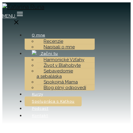
MENU
O mne
Recenzie
Napísali o mne
Začni tu
Harmonické Vzťahy
Život v Blahobyte
Sebavedomie
a sebaláska
Spokojná Mama
Blog plný odpovedí
Kurzy
Spolupráca s Katkou
Podcast
Kontakt