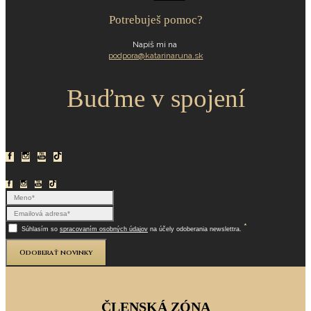
Potrebuješ pomoc?
Napíš mi na
podpora@katarinaruna.sk
Buďme v spojení
*
Súhlasím so
spracovaním osobných údajov
na účely odoberania newslettra.
Odoberať novinky
ČLENSKÁ ZÓNA