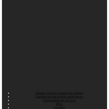
Zásady ochrany osobných údajov
Všeobecné obchodné podmienky
Odstúpenie od zmluvy
Blog
Kontakt