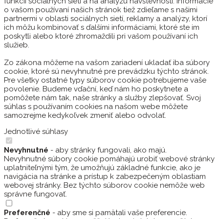
funkcií sociálnych sietí a na analýzu návštevnosti. Informácie
o vašom používaní našich stránok tiež zdieľame s našimi
partnermi v oblasti sociálnych sietí, reklamy a analýzy, ktorí
ich môžu kombinovať s ďalšími informáciami, ktoré ste im
poskytli alebo ktoré zhromaždili pri vašom používaní ich
služieb.
Zo zákona môžeme na vašom zariadení ukladať iba súbory
cookie, ktoré sú nevyhnutné pre prevádzku týchto stránok.
Pre všetky ostatné typy súborov cookie potrebujeme vaše
povolenie. Budeme vďační, keď nám ho poskytnete a
pomôžete nám tak, naše stránky a služby zlepšovať. Svoj
súhlas s používaním cookies na našom webe môžete
samozrejme kedykoľvek zmeniť alebo odvolať.
Jednotlivé súhlasy
Nevyhnutné
- aby stránky fungovali, ako majú.
Nevyhnutné súbory cookie pomáhajú urobiť webové stránky
uplatniteľnými tým, že umožňujú základné funkcie, ako je
navigácia na stránke a prístup k zabezpečeným oblastiam
webovej stránky. Bez týchto súborov cookie nemôže web
správne fungovať.
Preferenčné
- aby sme si pamätali vaše preferencie.