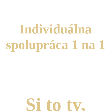
Individuálna
spolupráca 1 na 1
Osobná spolupráca so mnou jedna na jednu je
extrémne
limitovaná
. Túto možnosť otváram len zriedkavo pre
jednu alebo maximálne dve klientky, ktoré sú pripravené
do takejto spolupráce investovať peniaze, čas a energiu.
Si to ty,