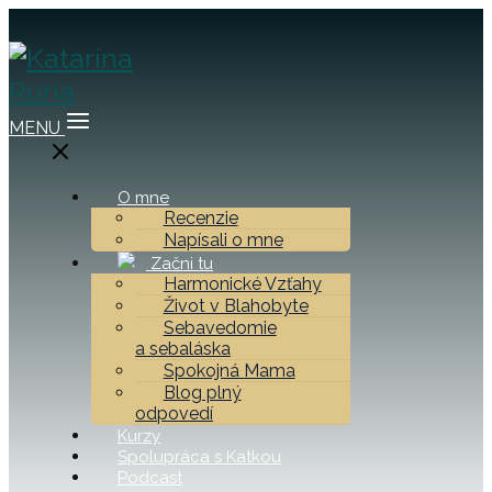
MENU
O mne
Recenzie
Napísali o mne
Začni tu
Harmonické Vzťahy
Život v Blahobyte
Sebavedomie
a sebaláska
Spokojná Mama
Blog plný
odpovedí
Kurzy
Spolupráca s Katkou
Podcast