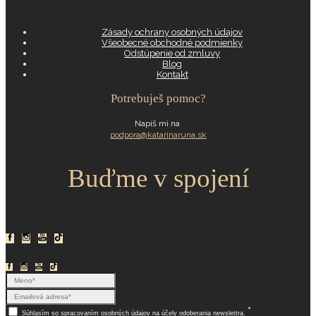
Zásady ochrany osobných údajov
Všeobecné obchodné podmienky
Odstúpenie od zmluvy
Blog
Kontakt
Potrebuješ pomoc?
Napíš mi na
podpora@katarinaruna.sk
Buďme v spojení
*
Súhlasím so
spracovaním osobných údajov
na účely odoberania newslettra.