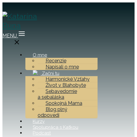
MENU
O mne
Recenzie
Napísali o mne
Začni tu
Harmonické Vzťahy
Život v Blahobyte
Sebavedomie
a sebaláska
Spokojná Mama
Blog plný
odpovedí
Kurzy
Spolupráca s Katkou
Podcast