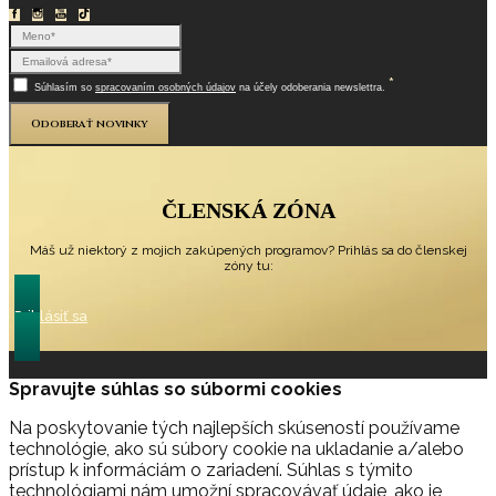
*
Súhlasím so
spracovaním osobných údajov
na účely odoberania newslettra.
Odoberať novinky
ČLENSKÁ ZÓNA
Máš už niektorý z mojich zakúpených programov? Prihlás sa do členskej
zóny tu:
Prihlásiť sa
Spravujte súhlas so súbormi cookies
Na poskytovanie tých najlepších skúseností používame
technológie, ako sú súbory cookie na ukladanie a/alebo
prístup k informáciám o zariadení. Súhlas s týmito
technológiami nám umožní spracovávať údaje, ako je