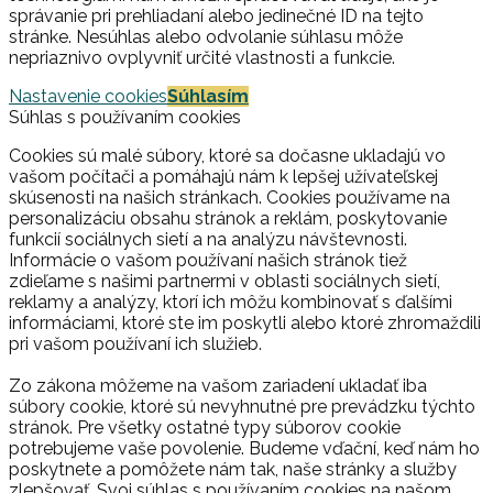
správanie pri prehliadaní alebo jedinečné ID na tejto
stránke. Nesúhlas alebo odvolanie súhlasu môže
nepriaznivo ovplyvniť určité vlastnosti a funkcie.
Nastavenie cookies
Súhlasím
Súhlas s používaním cookies
Cookies sú malé súbory, ktoré sa dočasne ukladajú vo
vašom počítači a pomáhajú nám k lepšej užívateľskej
skúsenosti na našich stránkach. Cookies používame na
personalizáciu obsahu stránok a reklám, poskytovanie
funkcií sociálnych sietí a na analýzu návštevnosti.
Informácie o vašom používaní našich stránok tiež
zdieľame s našimi partnermi v oblasti sociálnych sietí,
reklamy a analýzy, ktorí ich môžu kombinovať s ďalšími
informáciami, ktoré ste im poskytli alebo ktoré zhromaždili
pri vašom používaní ich služieb.
Zo zákona môžeme na vašom zariadení ukladať iba
súbory cookie, ktoré sú nevyhnutné pre prevádzku týchto
stránok. Pre všetky ostatné typy súborov cookie
potrebujeme vaše povolenie. Budeme vďační, keď nám ho
poskytnete a pomôžete nám tak, naše stránky a služby
zlepšovať. Svoj súhlas s používaním cookies na našom