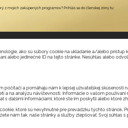
orý z mojich zakúpených programov? Prihlás sa do členskej zóny tu:
ológie, ako sú súbory cookie na ukladanie a/alebo prístup k
aní alebo jedinečné ID na tejto stránke. Nesúhlas alebo odvol
m počítači a pomáhajú nám k lepšej užívateľskej skúsenosti 
etí a na analýzu návštevnosti. Informácie o vašom používaní n
ť s ďalšími informáciami, ktoré ste im poskytli alebo ktoré zh
ookie, ktoré sú nevyhnutné pre prevádzku týchto stránok. P
ete nám tak, naše stránky a služby zlepšovať. Svoj súhla