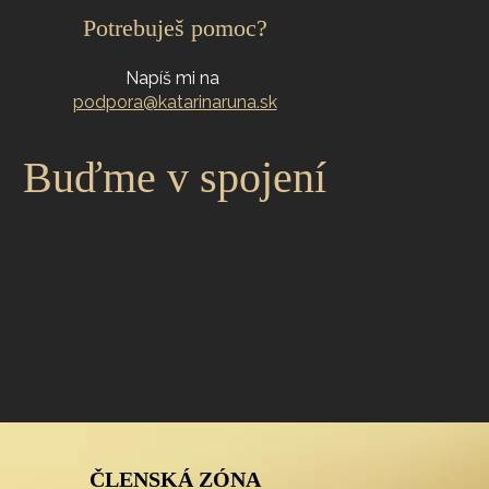
Potrebuješ pomoc?
Napíš mi na
podpora@katarinaruna.sk
Buďme v spojení
ČLENSKÁ ZÓNA