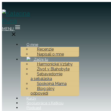
MENU
O mne
Recenzie
Napísali o mne
Začni tu
Harmonické Vzťahy
Život v Blahobyte
Sebavedomie
a sebaláska
Spokojná Mama
Blog plný
odpovedí
Kurzy
Spolupráca s Katkou
Podcast