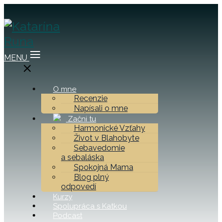
MENU
O mne
Recenzie
Napísali o mne
Začni tu
Harmonické Vzťahy
Život v Blahobyte
Sebavedomie
a sebaláska
Spokojná Mama
Blog plný
odpovedí
Kurzy
Spolupráca s Katkou
Podcast