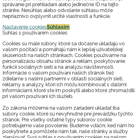
správanie pri prehliadaní alebo jedinečné ID na tejto
stránke. Nesúhlas alebo odvolanie súhlasu môže
nepriaznivo ovplyvniť určité vlastnosti a funkcie.
Nastavenie cookies
Súhlasím
Súhlas s používaním cookies
Cookies sú malé súbory, ktoré sa dočasne ukladajú vo
vašom počítači a pomáhajú nám k lepšej užívateľskej
skúsenosti na našich stránkach. Cookies používame na
personalizáciu obsahu stránok a reklám, poskytovanie
funkcií sociálnych sietí a na analýzu návštevnosti.
Informácie o vašom používaní našich stránok tiež
zdieľame s našimi partnermi v oblasti sociálnych sietí,
reklamy a analýzy, ktorí ich môžu kombinovať s ďalšími
informáciami, ktoré ste im poskytli alebo ktoré zhromaždili
pri vašom používaní ich služieb.
Zo zákona môžeme na vašom zariadení ukladať iba
súbory cookie, ktoré sú nevyhnutné pre prevádzku týchto
stránok. Pre všetky ostatné typy súborov cookie
potrebujeme vaše povolenie. Budeme vďační, keď nám ho
poskytnete a pomôžete nám tak, naše stránky a služby
zlepšovať. Svoj súhlas s používaním cookies na našom