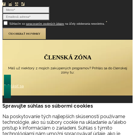
*
Súhlasím so
spracovaním osobných údajov
na účely odoberania newslettra.
Odoberať novinky
ČLENSKÁ ZÓNA
Máš už niektorý z mojich zakúpených programov? Prihlás sa do členskej
zóny tu:
Prihlásiť sa
Spravujte súhlas so súbormi cookies
Na poskytovanie tých najlepších skúseností používame
technológie, ako sú súbory cookie na ukladanie a/alebo
prístup k informáciám o zariadení. Súhlas s týmito
technológiami nám umožní spracovávať údaje, ako je