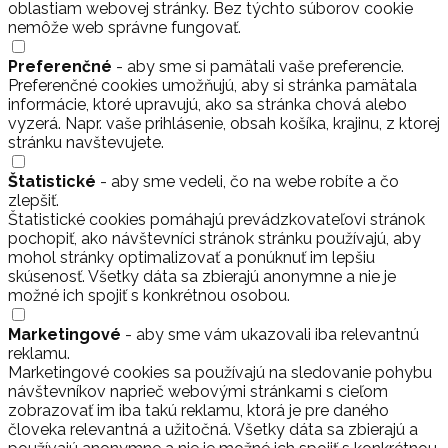
oblastiam webovej stránky. Bez týchto súborov cookie
nemôže web správne fungovať.
Preferenčné
- aby sme si pamätali vaše preferencie.
Preferenčné cookies umožňujú, aby si stránka pamätala
informácie, ktoré upravujú, ako sa stránka chová alebo
vyzerá. Napr. vaše prihlásenie, obsah košíka, krajinu, z ktorej
stránku navštevujete.
Štatistické
- aby sme vedeli, čo na webe robíte a čo
zlepšiť.
Štatistické cookies pomáhajú prevádzkovateľovi stránok
pochopiť, ako návštevníci stránok stránku používajú, aby
mohol stránky optimalizovať a ponúknuť im lepšiu
skúsenosť. Všetky dáta sa zbierajú anonymne a nie je
možné ich spojiť s konkrétnou osobou.
Marketingové
- aby sme vám ukazovali iba relevantnú
reklamu.
Marketingové cookies sa používajú na sledovanie pohybu
návštevníkov naprieč webovými stránkami s cieľom
zobrazovať im iba takú reklamu, ktorá je pre daného
človeka relevantná a užitočná. Všetky dáta sa zbierajú a