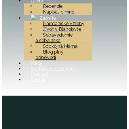
O mne
Recenzie
Napísali o mne
Začni tu
Harmonické Vzťahy
Život v Blahobyte
Sebavedomie
a sebaláska
Spokojná Mama
Blog plný
odpovedí
Kurzy
Spolupráca s Katkou
Podcast
Kontakt