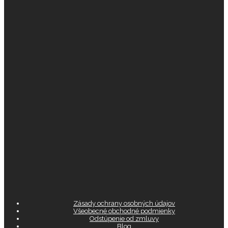
Zásady ochrany osobných údajov
Všeobecné obchodné podmienky
Odstúpenie od zmluvy
Blog