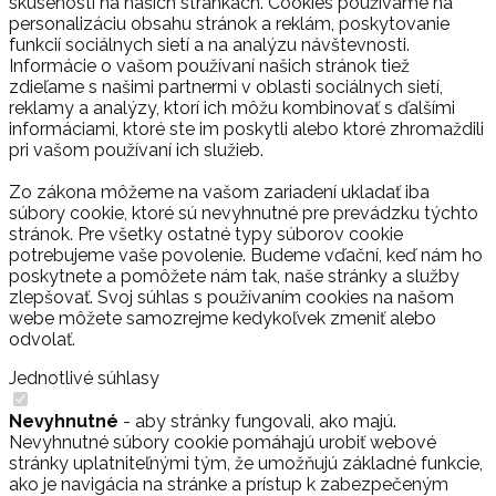
skúsenosti na našich stránkach. Cookies používame na
personalizáciu obsahu stránok a reklám, poskytovanie
funkcií sociálnych sietí a na analýzu návštevnosti.
Informácie o vašom používaní našich stránok tiež
zdieľame s našimi partnermi v oblasti sociálnych sietí,
reklamy a analýzy, ktorí ich môžu kombinovať s ďalšími
informáciami, ktoré ste im poskytli alebo ktoré zhromaždili
pri vašom používaní ich služieb.
Zo zákona môžeme na vašom zariadení ukladať iba
súbory cookie, ktoré sú nevyhnutné pre prevádzku týchto
stránok. Pre všetky ostatné typy súborov cookie
potrebujeme vaše povolenie. Budeme vďační, keď nám ho
poskytnete a pomôžete nám tak, naše stránky a služby
zlepšovať. Svoj súhlas s používaním cookies na našom
webe môžete samozrejme kedykoľvek zmeniť alebo
odvolať.
Jednotlivé súhlasy
Nevyhnutné
- aby stránky fungovali, ako majú.
Nevyhnutné súbory cookie pomáhajú urobiť webové
stránky uplatniteľnými tým, že umožňujú základné funkcie,
ako je navigácia na stránke a prístup k zabezpečeným