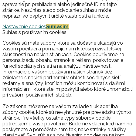
správanie pri prehliadaní alebo jedinečné ID na tejto
stránke. Nesúhlas alebo odvolanie súhlasu môže
nepriaznivo ovplyvniť určité vlastnosti a funkcie.
Nastavenie cookies
Súhlasím
Súhlas s používaním cookies
Cookies sú malé súbory, ktoré sa dočasne ukladajú vo
vašom počítači a pomáhajú nám k lepšej užívateľskej
skúsenosti na našich stránkach. Cookies používame na
personalizáciu obsahu stránok a reklám, poskytovanie
funkcií sociálnych sietí a na analýzu návštevnosti.
Informácie o vašom používaní našich stránok tiež
zdieľame s našimi partnermi v oblasti sociálnych sietí,
reklamy a analýzy, ktorí ich môžu kombinovať s ďalšími
informáciami, ktoré ste im poskytli alebo ktoré zhromaždili
pri vašom používaní ich služieb.
Zo zákona môžeme na vašom zariadení ukladať iba
súbory cookie, ktoré sú nevyhnutné pre prevádzku týchto
stránok. Pre všetky ostatné typy súborov cookie
potrebujeme vaše povolenie. Budeme vďační, keď nám ho
poskytnete a pomôžete nám tak, naše stránky a služby
zlepšovať. Svoj súhlas s používaním cookies na našom