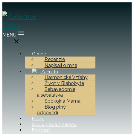
MENU
O mne
Recenzie
Napísali o mne
Začni tu
Harmonické Vzťahy
Život v Blahobyte
Sebavedomie
a sebaláska
Spokojná Mama
Blog plný
odpovedí
Kurzy
Spolupráca s Katkou
Podcast