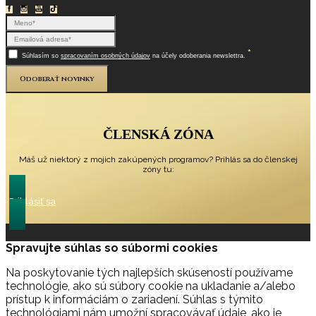
*
Súhlasím so
spracovaním osobných údajov
na účely odoberania newslettra.
Odoberať novinky
ČLENSKÁ ZÓNA
Máš už niektorý z mojich zakúpených programov? Prihlás sa do členskej
zóny tu:
Prihlásiť sa
Spravujte súhlas so súbormi cookies
Na poskytovanie tých najlepších skúseností používame
technológie, ako sú súbory cookie na ukladanie a/alebo
prístup k informáciám o zariadení. Súhlas s týmito
technológiami nám umožní spracovávať údaje, ako je