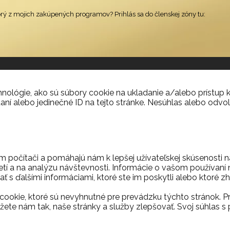
orý z mojich zakúpených programov? Prihlás sa do členskej zóny tu:
ológie, ako sú súbory cookie na ukladanie a/alebo prístup k
aní alebo jedinečné ID na tejto stránke. Nesúhlas alebo odvol
m počítači a pomáhajú nám k lepšej užívateľskej skúsenosti 
etí a na analýzu návštevnosti. Informácie o vašom používaní n
ť s ďalšími informáciami, ktoré ste im poskytli alebo ktoré zh
ookie, ktoré sú nevyhnutné pre prevádzku týchto stránok. P
ete nám tak, naše stránky a služby zlepšovať. Svoj súhla