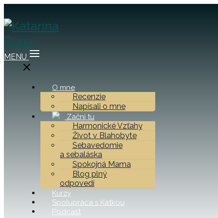
MENU
O mne
Recenzie
Napísali o mne
Začni tu
Harmonické Vzťahy
Život v Blahobyte
Sebavedomie
a sebaláska
Spokojná Mama
Blog plný
odpovedí
Kurzy
Spolupráca s Katkou
Podcast