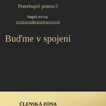
Potrebuješ pomoc?
Napíš mi na
podpora@katarinaruna.sk
Buďme v spojení
ČLENSKÁ ZÓNA