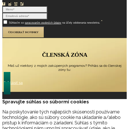
*
Súhlasím so
spracovaním osobných údajov
na účely odoberania newslettra.
Odoberať novinky
ČLENSKÁ ZÓNA
Máš už niektorý z mojich zakúpených programov? Prihlás sa do členskej
zóny tu:
Prihlásiť sa
Spravujte súhlas so súbormi cookies
Na poskytovanie tých najlepších skúseností používame
technológie, ako sú súbory cookie na ukladanie a/alebo
prístup k informáciám o zariadení. Súhlas s týmito
technológiami nám umožní spracovávať údaje, ako je