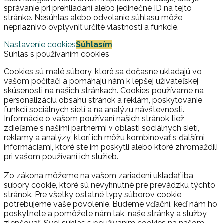
správanie pri prehliadaní alebo jedinečné ID na tejto
stránke. Nesúhlas alebo odvolanie súhlasu môže
nepriaznivo ovplyvniť určité vlastnosti a funkcie.
Nastavenie cookies
Súhlasím
Súhlas s používaním cookies
Cookies sú malé súbory, ktoré sa dočasne ukladajú vo
vašom počítači a pomáhajú nám k lepšej užívateľskej
skúsenosti na našich stránkach. Cookies používame na
personalizáciu obsahu stránok a reklám, poskytovanie
funkcií sociálnych sietí a na analýzu návštevnosti.
Informácie o vašom používaní našich stránok tiež
zdieľame s našimi partnermi v oblasti sociálnych sietí,
reklamy a analýzy, ktorí ich môžu kombinovať s ďalšími
informáciami, ktoré ste im poskytli alebo ktoré zhromaždili
pri vašom používaní ich služieb.
Zo zákona môžeme na vašom zariadení ukladať iba
súbory cookie, ktoré sú nevyhnutné pre prevádzku týchto
stránok. Pre všetky ostatné typy súborov cookie
potrebujeme vaše povolenie. Budeme vďační, keď nám ho
poskytnete a pomôžete nám tak, naše stránky a služby
zlepšovať. Svoj súhlas s používaním cookies na našom