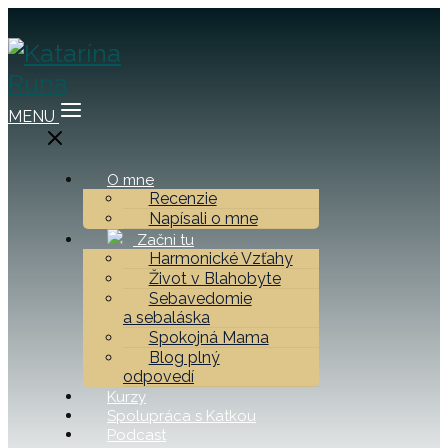
MENU
O mne
Recenzie
Napísali o mne
Začni tu
Harmonické Vzťahy
Život v Blahobyte
Sebavedomie
a sebaláska
Spokojná Mama
Blog plný
odpovedí
Kurzy
Spolupráca s Katkou
Podcast