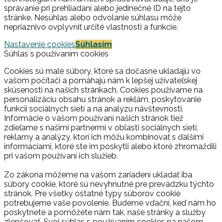
správanie pri prehliadaní alebo jedinečné ID na tejto
stránke. Nesúhlas alebo odvolanie súhlasu môže
nepriaznivo ovplyvniť určité vlastnosti a funkcie.
Nastavenie cookies
Súhlasím
Súhlas s používaním cookies
Cookies sú malé súbory, ktoré sa dočasne ukladajú vo
vašom počítači a pomáhajú nám k lepšej užívateľskej
skúsenosti na našich stránkach. Cookies používame na
personalizáciu obsahu stránok a reklám, poskytovanie
funkcií sociálnych sietí a na analýzu návštevnosti.
Informácie o vašom používaní našich stránok tiež
zdieľame s našimi partnermi v oblasti sociálnych sietí,
reklamy a analýzy, ktorí ich môžu kombinovať s ďalšími
informáciami, ktoré ste im poskytli alebo ktoré zhromaždili
pri vašom používaní ich služieb.
Zo zákona môžeme na vašom zariadení ukladať iba
súbory cookie, ktoré sú nevyhnutné pre prevádzku týchto
stránok. Pre všetky ostatné typy súborov cookie
potrebujeme vaše povolenie. Budeme vďační, keď nám ho
poskytnete a pomôžete nám tak, naše stránky a služby
zlepšovať. Svoj súhlas s používaním cookies na našom