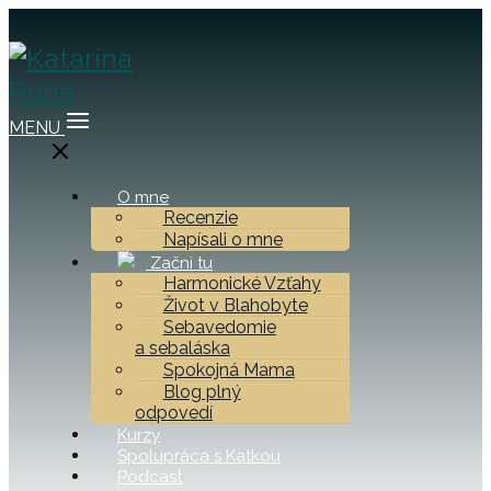
MENU
O mne
Recenzie
Napísali o mne
Začni tu
Harmonické Vzťahy
Život v Blahobyte
Sebavedomie
a sebaláska
Spokojná Mama
Blog plný
odpovedí
Kurzy
Spolupráca s Katkou
Podcast