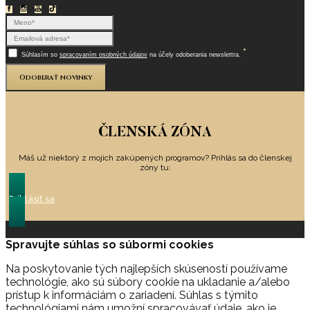
*
Súhlasím so
spracovaním osobných údajov
na účely odoberania newslettra.
Odoberať novinky
ČLENSKÁ ZÓNA
Máš už niektorý z mojich zakúpených programov? Prihlás sa do členskej
zóny tu:
Prihlásiť sa
Spravujte súhlas so súbormi cookies
Na poskytovanie tých najlepších skúseností používame
technológie, ako sú súbory cookie na ukladanie a/alebo
prístup k informáciám o zariadení. Súhlas s týmito
technológiami nám umožní spracovávať údaje, ako je