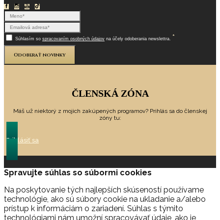
*
Súhlasím so
spracovaním osobných údajov
na účely odoberania newslettra.
Odoberať novinky
ČLENSKÁ ZÓNA
Máš už niektorý z mojich zakúpených programov? Prihlás sa do členskej
zóny tu:
Prihlásiť sa
Spravujte súhlas so súbormi cookies
Na poskytovanie tých najlepších skúseností používame
technológie, ako sú súbory cookie na ukladanie a/alebo
prístup k informáciám o zariadení. Súhlas s týmito
technológiami nám umožní spracovávať údaje, ako je