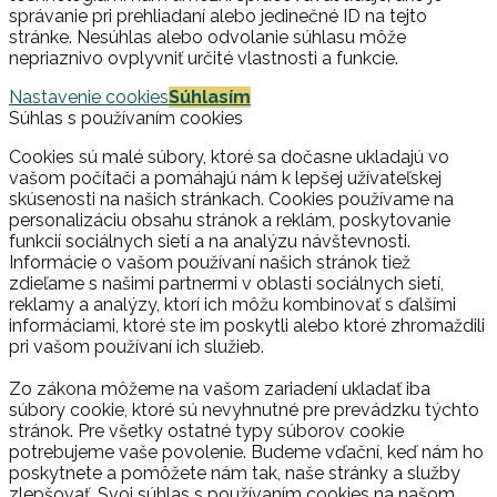
správanie pri prehliadaní alebo jedinečné ID na tejto
stránke. Nesúhlas alebo odvolanie súhlasu môže
nepriaznivo ovplyvniť určité vlastnosti a funkcie.
Nastavenie cookies
Súhlasím
Súhlas s používaním cookies
Cookies sú malé súbory, ktoré sa dočasne ukladajú vo
vašom počítači a pomáhajú nám k lepšej užívateľskej
skúsenosti na našich stránkach. Cookies používame na
personalizáciu obsahu stránok a reklám, poskytovanie
funkcií sociálnych sietí a na analýzu návštevnosti.
Informácie o vašom používaní našich stránok tiež
zdieľame s našimi partnermi v oblasti sociálnych sietí,
reklamy a analýzy, ktorí ich môžu kombinovať s ďalšími
informáciami, ktoré ste im poskytli alebo ktoré zhromaždili
pri vašom používaní ich služieb.
Zo zákona môžeme na vašom zariadení ukladať iba
súbory cookie, ktoré sú nevyhnutné pre prevádzku týchto
stránok. Pre všetky ostatné typy súborov cookie
potrebujeme vaše povolenie. Budeme vďační, keď nám ho
poskytnete a pomôžete nám tak, naše stránky a služby
zlepšovať. Svoj súhlas s používaním cookies na našom