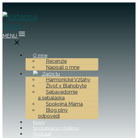
MENU
O mne
Recenzie
Napísali o mne
Začni tu
Harmonické Vzťahy
Život v Blahobyte
Sebavedomie
a sebaláska
Spokojná Mama
Blog plný
odpovedí
Kurzy
Spolupráca s Katkou
Podcast