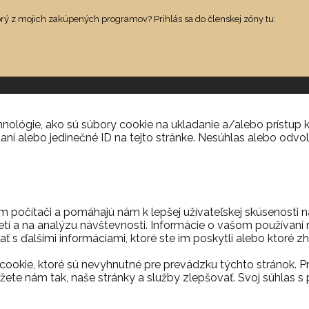
orý z mojich zakúpených programov? Prihlás sa do členskej zóny tu:
ológie, ako sú súbory cookie na ukladanie a/alebo prístup k
aní alebo jedinečné ID na tejto stránke. Nesúhlas alebo odvol
m počítači a pomáhajú nám k lepšej užívateľskej skúsenosti 
etí a na analýzu návštevnosti. Informácie o vašom používaní n
ť s ďalšími informáciami, ktoré ste im poskytli alebo ktoré zh
ookie, ktoré sú nevyhnutné pre prevádzku týchto stránok. P
ete nám tak, naše stránky a služby zlepšovať. Svoj súhla