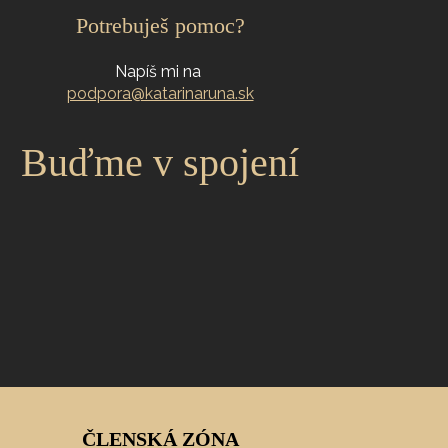
Potrebuješ pomoc?
Napíš mi na
podpora@katarinaruna.sk
Buďme v spojení
ČLENSKÁ ZÓNA