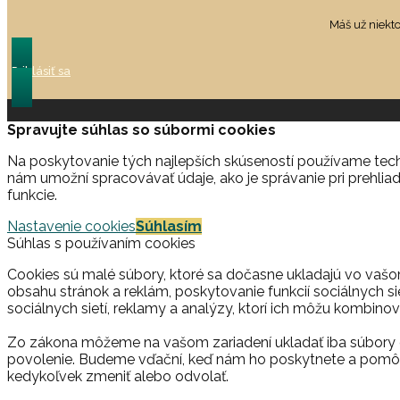
Máš už niekt
Prihlásiť sa
Spravujte súhlas so súbormi cookies
Na poskytovanie tých najlepších skúseností používame techn
nám umožní spracovávať údaje, ako je správanie pri prehliad
funkcie.
Nastavenie cookies
Súhlasím
Súhlas s používaním cookies
Cookies sú malé súbory, ktoré sa dočasne ukladajú vo vašo
obsahu stránok a reklám, poskytovanie funkcií sociálnych si
sociálnych sietí, reklamy a analýzy, ktorí ich môžu kombinova
Zo zákona môžeme na vašom zariadení ukladať iba súbory c
povolenie. Budeme vďační, keď nám ho poskytnete a pomôž
kedykoľvek zmeniť alebo odvolať.