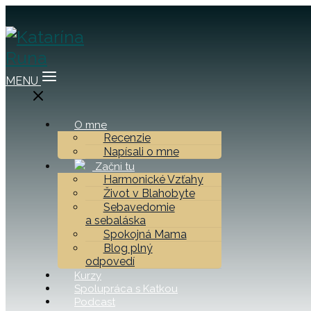
MENU
O mne
Recenzie
Napísali o mne
Začni tu
Harmonické Vzťahy
Život v Blahobyte
Sebavedomie
a sebaláska
Spokojná Mama
Blog plný
odpovedí
Kurzy
Spolupráca s Katkou
Podcast