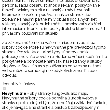
skúsenosti na našich stránkach. Cookies používame na
personalizáciu obsahu stránok a reklám, poskytovanie
funkcií sociálnych sietí a na analýzu návštevnosti.
Informácie o vašom používaní našich stránok tiež
zdieľame s našimi partnermi v oblasti sociálnych sietí,
reklamy a analýzy, ktorí ich môžu kombinovať s ďalšími
informáciami, ktoré ste im poskytli alebo ktoré zhromaždili
pri vašom používaní ich služieb.
Zo zákona môžeme na vašom zariadení ukladať iba
súbory cookie, ktoré sú nevyhnutné pre prevádzku týchto
stránok. Pre všetky ostatné typy súborov cookie
potrebujeme vaše povolenie. Budeme vďační, keď nám ho
poskytnete a pomôžete nám tak, naše stránky a služby
zlepšovať. Svoj súhlas s používaním cookies na našom
webe môžete samozrejme kedykoľvek zmeniť alebo
odvolať.
Jednotlivé súhlasy
Nevyhnutné
- aby stránky fungovali, ako majú.
Nevyhnutné súbory cookie pomáhajú urobiť webové
stránky uplatniteľnými tým, že umožňujú základné funkcie,
ako je navigácia na stránke a prístup k zabezpečeným