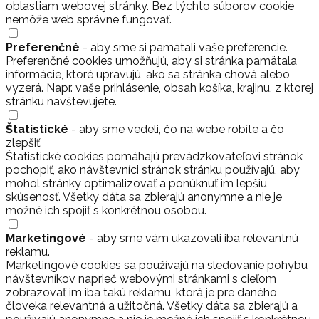
oblastiam webovej stránky. Bez týchto súborov cookie
nemôže web správne fungovať.
Preferenčné
- aby sme si pamätali vaše preferencie.
Preferenčné cookies umožňujú, aby si stránka pamätala
informácie, ktoré upravujú, ako sa stránka chová alebo
vyzerá. Napr. vaše prihlásenie, obsah košíka, krajinu, z ktorej
stránku navštevujete.
Štatistické
- aby sme vedeli, čo na webe robíte a čo
zlepšiť.
Štatistické cookies pomáhajú prevádzkovateľovi stránok
pochopiť, ako návštevníci stránok stránku používajú, aby
mohol stránky optimalizovať a ponúknuť im lepšiu
skúsenosť. Všetky dáta sa zbierajú anonymne a nie je
možné ich spojiť s konkrétnou osobou.
Marketingové
- aby sme vám ukazovali iba relevantnú
reklamu.
Marketingové cookies sa používajú na sledovanie pohybu
návštevníkov naprieč webovými stránkami s cieľom
zobrazovať im iba takú reklamu, ktorá je pre daného
človeka relevantná a užitočná. Všetky dáta sa zbierajú a