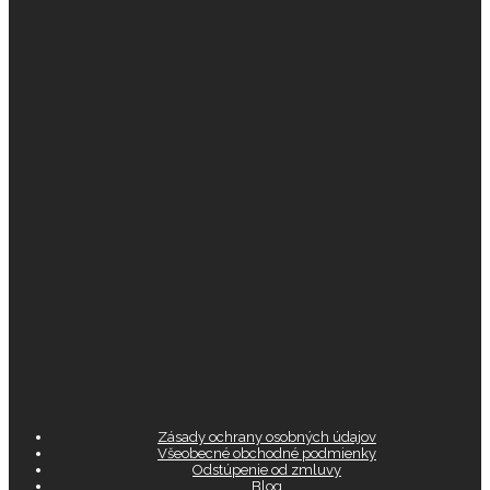
Zásady ochrany osobných údajov
Všeobecné obchodné podmienky
Odstúpenie od zmluvy
Blog