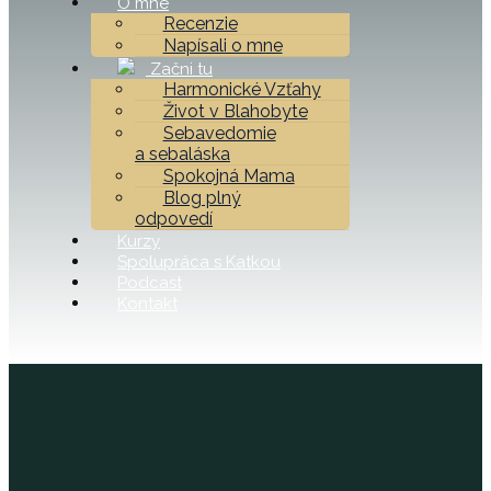
O mne
Recenzie
Napísali o mne
Začni tu
Harmonické Vzťahy
Život v Blahobyte
Sebavedomie
a sebaláska
Spokojná Mama
Blog plný
odpovedí
Kurzy
Spolupráca s Katkou
Podcast
Kontakt