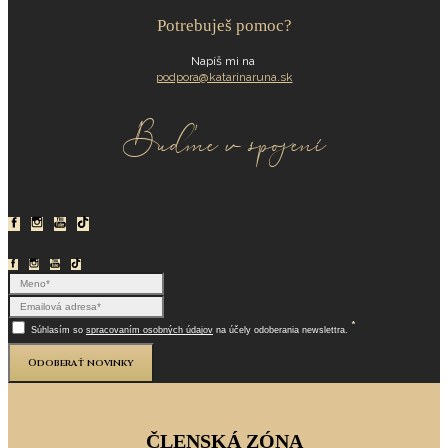
Potrebuješ pomoc?
Napíš mi na
podpora@katarinaruna.sk
Buďme v spojení
*
Súhlasím so
spracovaním osobných údajov
na účely odoberania newslettra.
Odoberať novinky
ČLENSKÁ ZÓNA