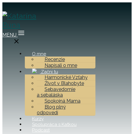
MENU
O mne
Recenzie
Napísali o mne
Začni tu
Harmonické Vzťahy
Život v Blahobyte
Sebavedomie
a sebaláska
Spokojná Mama
Blog plný
odpovedí
Kurzy
Spolupráca s Katkou
Podcast