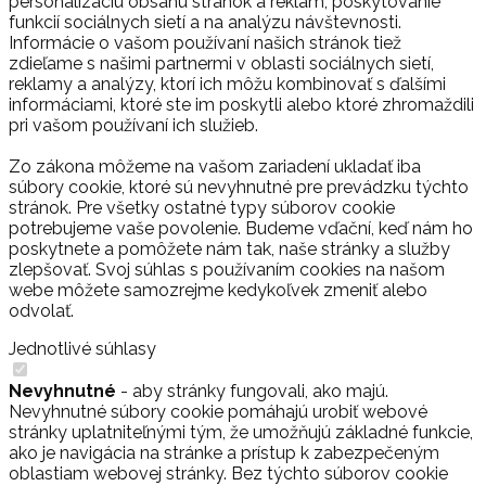
personalizáciu obsahu stránok a reklám, poskytovanie
funkcií sociálnych sietí a na analýzu návštevnosti.
Informácie o vašom používaní našich stránok tiež
zdieľame s našimi partnermi v oblasti sociálnych sietí,
reklamy a analýzy, ktorí ich môžu kombinovať s ďalšími
informáciami, ktoré ste im poskytli alebo ktoré zhromaždili
pri vašom používaní ich služieb.
Zo zákona môžeme na vašom zariadení ukladať iba
súbory cookie, ktoré sú nevyhnutné pre prevádzku týchto
stránok. Pre všetky ostatné typy súborov cookie
potrebujeme vaše povolenie. Budeme vďační, keď nám ho
poskytnete a pomôžete nám tak, naše stránky a služby
zlepšovať. Svoj súhlas s používaním cookies na našom
webe môžete samozrejme kedykoľvek zmeniť alebo
odvolať.
Jednotlivé súhlasy
Nevyhnutné
- aby stránky fungovali, ako majú.
Nevyhnutné súbory cookie pomáhajú urobiť webové
stránky uplatniteľnými tým, že umožňujú základné funkcie,
ako je navigácia na stránke a prístup k zabezpečeným
oblastiam webovej stránky. Bez týchto súborov cookie