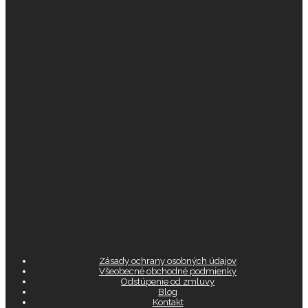
Zásady ochrany osobných údajov
Všeobecné obchodné podmienky
Odstúpenie od zmluvy
Blog
Kontakt