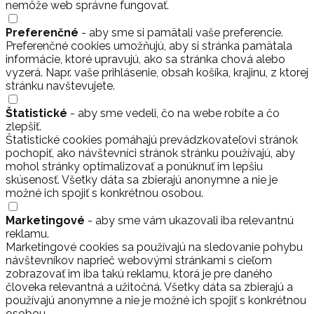
nemôže web správne fungovať.
Preferenčné
- aby sme si pamätali vaše preferencie.
Preferenčné cookies umožňujú, aby si stránka pamätala
informácie, ktoré upravujú, ako sa stránka chová alebo
vyzerá. Napr. vaše prihlásenie, obsah košíka, krajinu, z ktorej
stránku navštevujete.
Štatistické
- aby sme vedeli, čo na webe robíte a čo
zlepšiť.
Štatistické cookies pomáhajú prevádzkovateľovi stránok
pochopiť, ako návštevníci stránok stránku používajú, aby
mohol stránky optimalizovať a ponúknuť im lepšiu
skúsenosť. Všetky dáta sa zbierajú anonymne a nie je
možné ich spojiť s konkrétnou osobou.
Marketingové
- aby sme vám ukazovali iba relevantnú
reklamu.
Marketingové cookies sa používajú na sledovanie pohybu
návštevníkov naprieč webovými stránkami s cieľom
zobrazovať im iba takú reklamu, ktorá je pre daného
človeka relevantná a užitočná. Všetky dáta sa zbierajú a
používajú anonymne a nie je možné ich spojiť s konkrétnou
osobou.