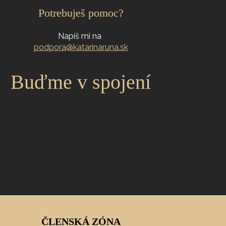
Potrebuješ pomoc?
Napíš mi na
podpora@katarinaruna.sk
Buďme v spojení
ČLENSKÁ ZÓNA