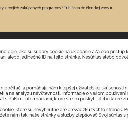
orý z mojich zakúpených programov? Prihlás sa do členskej zóny tu:
ológie, ako sú súbory cookie na ukladanie a/alebo prístup k
aní alebo jedinečné ID na tejto stránke. Nesúhlas alebo odvol
m počítači a pomáhajú nám k lepšej užívateľskej skúsenosti 
etí a na analýzu návštevnosti. Informácie o vašom používaní n
ť s ďalšími informáciami, ktoré ste im poskytli alebo ktoré zh
ookie, ktoré sú nevyhnutné pre prevádzku týchto stránok. P
ete nám tak, naše stránky a služby zlepšovať. Svoj súhla