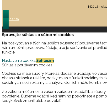
Máš už niekt
Prihlásiť sa
Spravujte súhlas so súbormi cookies
Na poskytovanie tých najlepších skúseností používame techn
nám umožní spracovávať údaje, ako je správanie pri prehliad
funkcie.
Nastavenie cookies
Súhlasím
Súhlas s používaním cookies
Cookies sú malé súbory, ktoré sa dočasne ukladajú vo vašo
obsahu stránok a reklám, poskytovanie funkcií sociálnych si
sociálnych sietí, reklamy a analýzy, ktorí ich môžu kombinova
Zo zákona môžeme na vašom zariadení ukladať iba súbory c
povolenie. Budeme vďační, keď nám ho poskytnete a pomôž
kedykoľvek zmeniť alebo odvolať.