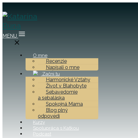
MENU
O mne
Recenzie
Napísali o mne
Začni tu
Harmonické Vzťahy
Život v Blahobyte
Sebavedomie
a sebaláska
Spokojná Mama
Blog plný
odpovedí
Kurzy
Spolupráca s Katkou
Podcast