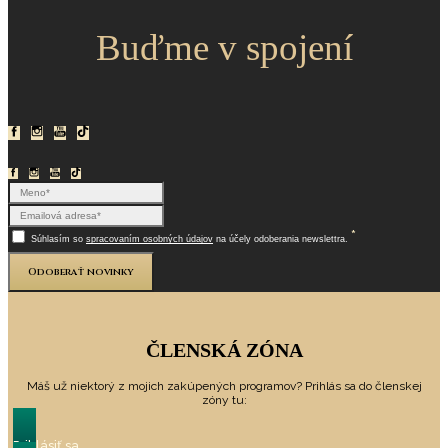
Buďme v spojení
*
Súhlasím so
spracovaním osobných údajov
na účely odoberania newslettra.
Odoberať novinky
ČLENSKÁ ZÓNA
Máš už niektorý z mojich zakúpených programov? Prihlás sa do členskej
zóny tu:
Prihlásiť sa