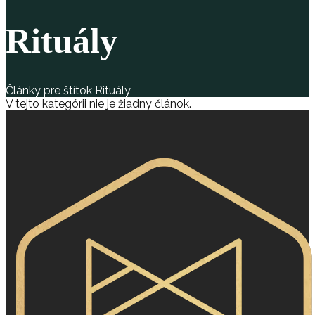
Rituály
Články pre štítok Rituály
V tejto kategórii nie je žiadny článok.