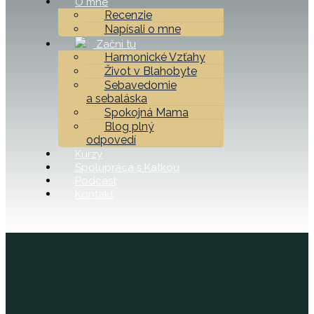
O mne
Recenzie
Napísali o mne
Začni tu
Harmonické Vzťahy
Život v Blahobyte
Sebavedomie
a sebaláska
Spokojná Mama
Blog plný
odpovedí
Kurzy
Spolupráca s Katkou
Podcast
Kontakt