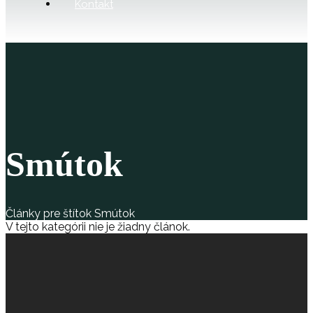
Kontakt
Smútok
Články pre štítok Smútok
V tejto kategórii nie je žiadny článok.