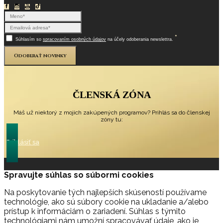
*
Súhlasím so
spracovaním osobných údajov
na účely odoberania newslettra.
Odoberať novinky
ČLENSKÁ ZÓNA
Máš už niektorý z mojich zakúpených programov? Prihlás sa do členskej
zóny tu:
Prihlásiť sa
Spravujte súhlas so súbormi cookies
Na poskytovanie tých najlepších skúseností používame
technológie, ako sú súbory cookie na ukladanie a/alebo
prístup k informáciám o zariadení. Súhlas s týmito
technológiami nám umožní spracovávať údaje, ako je