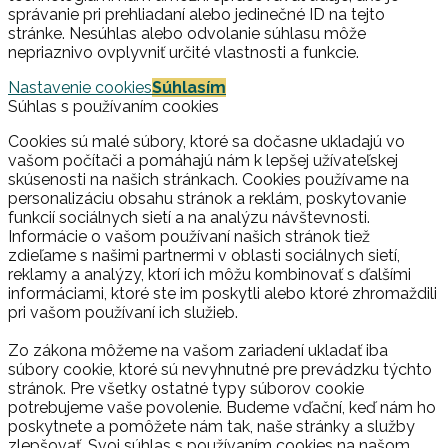
správanie pri prehliadaní alebo jedinečné ID na tejto
stránke. Nesúhlas alebo odvolanie súhlasu môže
nepriaznivo ovplyvniť určité vlastnosti a funkcie.
Nastavenie cookies
Súhlasím
Súhlas s používaním cookies
Cookies sú malé súbory, ktoré sa dočasne ukladajú vo
vašom počítači a pomáhajú nám k lepšej užívateľskej
skúsenosti na našich stránkach. Cookies používame na
personalizáciu obsahu stránok a reklám, poskytovanie
funkcií sociálnych sietí a na analýzu návštevnosti.
Informácie o vašom používaní našich stránok tiež
zdieľame s našimi partnermi v oblasti sociálnych sietí,
reklamy a analýzy, ktorí ich môžu kombinovať s ďalšími
informáciami, ktoré ste im poskytli alebo ktoré zhromaždili
pri vašom používaní ich služieb.
Zo zákona môžeme na vašom zariadení ukladať iba
súbory cookie, ktoré sú nevyhnutné pre prevádzku týchto
stránok. Pre všetky ostatné typy súborov cookie
potrebujeme vaše povolenie. Budeme vďační, keď nám ho
poskytnete a pomôžete nám tak, naše stránky a služby
zlepšovať. Svoj súhlas s používaním cookies na našom