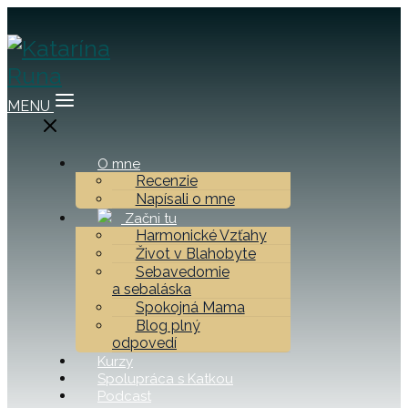
MENU
O mne
Recenzie
Napísali o mne
Začni tu
Harmonické Vzťahy
Život v Blahobyte
Sebavedomie
a sebaláska
Spokojná Mama
Blog plný
odpovedí
Kurzy
Spolupráca s Katkou
Podcast