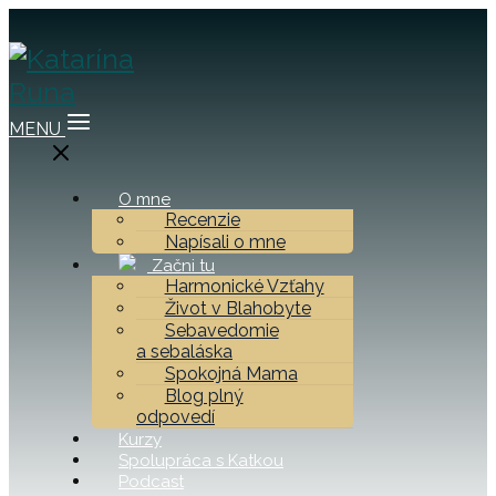
MENU
O mne
Recenzie
Napísali o mne
Začni tu
Harmonické Vzťahy
Život v Blahobyte
Sebavedomie
a sebaláska
Spokojná Mama
Blog plný
odpovedí
Kurzy
Spolupráca s Katkou
Podcast