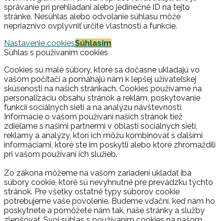
správanie pri prehliadaní alebo jedinečné ID na tejto
stránke. Nesúhlas alebo odvolanie súhlasu môže
nepriaznivo ovplyvniť určité vlastnosti a funkcie.
Nastavenie cookies
Súhlasím
Súhlas s používaním cookies
Cookies sú malé súbory, ktoré sa dočasne ukladajú vo
vašom počítači a pomáhajú nám k lepšej užívateľskej
skúsenosti na našich stránkach. Cookies používame na
personalizáciu obsahu stránok a reklám, poskytovanie
funkcií sociálnych sietí a na analýzu návštevnosti.
Informácie o vašom používaní našich stránok tiež
zdieľame s našimi partnermi v oblasti sociálnych sietí,
reklamy a analýzy, ktorí ich môžu kombinovať s ďalšími
informáciami, ktoré ste im poskytli alebo ktoré zhromaždili
pri vašom používaní ich služieb.
Zo zákona môžeme na vašom zariadení ukladať iba
súbory cookie, ktoré sú nevyhnutné pre prevádzku týchto
stránok. Pre všetky ostatné typy súborov cookie
potrebujeme vaše povolenie. Budeme vďační, keď nám ho
poskytnete a pomôžete nám tak, naše stránky a služby
zlepšovať. Svoj súhlas s používaním cookies na našom