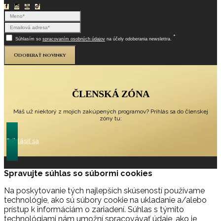
*
Súhlasím so
spracovaním osobných údajov
na účely odoberania newslettra.
Odoberať novinky
ČLENSKÁ ZÓNA
Máš už niektorý z mojich zakúpených programov? Prihlás sa do členskej
zóny tu:
Prihlásiť sa
Spravujte súhlas so súbormi cookies
Na poskytovanie tých najlepších skúseností používame
technológie, ako sú súbory cookie na ukladanie a/alebo
prístup k informáciám o zariadení. Súhlas s týmito
technológiami nám umožní spracovávať údaje, ako je