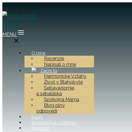
MENU
O mne
Recenzie
Napísali o mne
Začni tu
Harmonické Vzťahy
Život v Blahobyte
Sebavedomie
a sebaláska
Spokojná Mama
Blog plný
odpovedí
Kurzy
Spolupráca s Katkou
Podcast