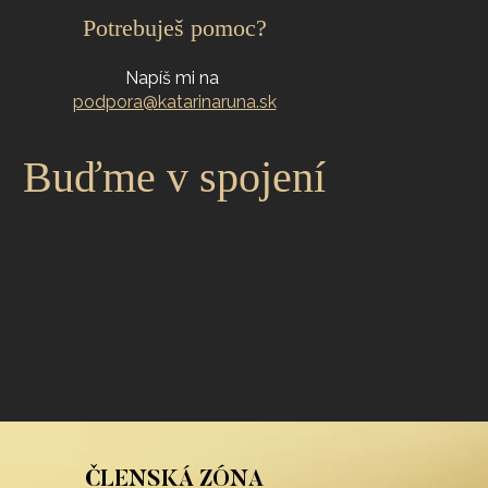
Potrebuješ pomoc?
Napíš mi na
podpora@katarinaruna.sk
Buďme v spojení
ČLENSKÁ ZÓNA