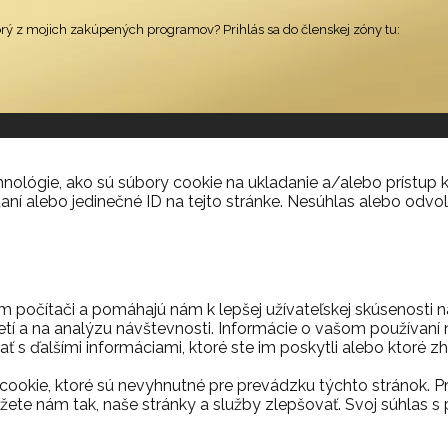
orý z mojich zakúpených programov? Prihlás sa do členskej zóny tu:
ológie, ako sú súbory cookie na ukladanie a/alebo prístup k
aní alebo jedinečné ID na tejto stránke. Nesúhlas alebo odvol
m počítači a pomáhajú nám k lepšej užívateľskej skúsenosti 
etí a na analýzu návštevnosti. Informácie o vašom používaní n
ť s ďalšími informáciami, ktoré ste im poskytli alebo ktoré zh
ookie, ktoré sú nevyhnutné pre prevádzku týchto stránok. P
ete nám tak, naše stránky a služby zlepšovať. Svoj súhla