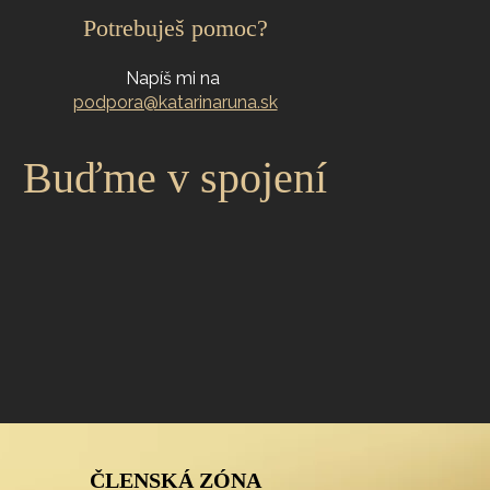
Potrebuješ pomoc?
Napíš mi na
podpora@katarinaruna.sk
Buďme v spojení
ČLENSKÁ ZÓNA