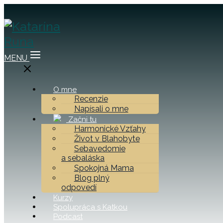
MENU
O mne
Recenzie
Napísali o mne
Začni tu
Harmonické Vzťahy
Život v Blahobyte
Sebavedomie
a sebaláska
Spokojná Mama
Blog plný
odpovedí
Kurzy
Spolupráca s Katkou
Podcast