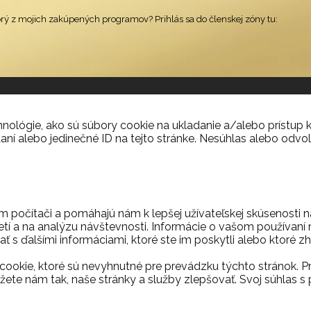
orý z mojich zakúpených programov? Prihlás sa do členskej zóny tu:
ológie, ako sú súbory cookie na ukladanie a/alebo prístup k
aní alebo jedinečné ID na tejto stránke. Nesúhlas alebo odvol
m počítači a pomáhajú nám k lepšej užívateľskej skúsenosti 
etí a na analýzu návštevnosti. Informácie o vašom používaní n
ť s ďalšími informáciami, ktoré ste im poskytli alebo ktoré zh
ookie, ktoré sú nevyhnutné pre prevádzku týchto stránok. P
ete nám tak, naše stránky a služby zlepšovať. Svoj súhla