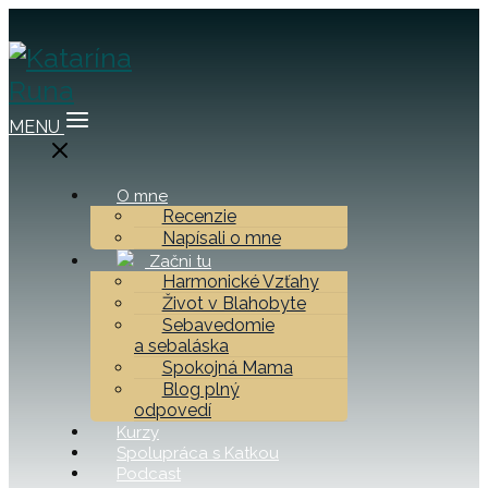
MENU
O mne
Recenzie
Napísali o mne
Začni tu
Harmonické Vzťahy
Život v Blahobyte
Sebavedomie
a sebaláska
Spokojná Mama
Blog plný
odpovedí
Kurzy
Spolupráca s Katkou
Podcast