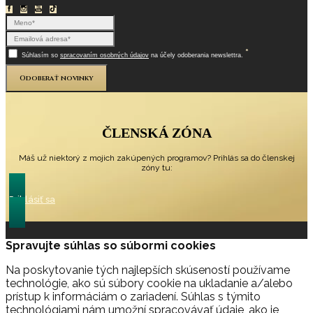
*
Súhlasím so
spracovaním osobných údajov
na účely odoberania newslettra.
Odoberať novinky
ČLENSKÁ ZÓNA
Máš už niektorý z mojich zakúpených programov? Prihlás sa do členskej
zóny tu:
Prihlásiť sa
Spravujte súhlas so súbormi cookies
Na poskytovanie tých najlepších skúseností používame
technológie, ako sú súbory cookie na ukladanie a/alebo
prístup k informáciám o zariadení. Súhlas s týmito
technológiami nám umožní spracovávať údaje, ako je