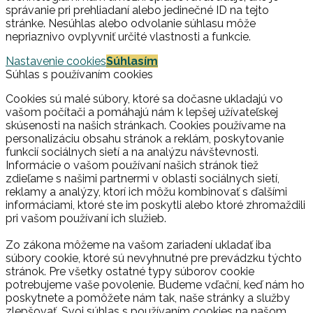
správanie pri prehliadaní alebo jedinečné ID na tejto
stránke. Nesúhlas alebo odvolanie súhlasu môže
nepriaznivo ovplyvniť určité vlastnosti a funkcie.
Nastavenie cookies
Súhlasím
Súhlas s používaním cookies
Cookies sú malé súbory, ktoré sa dočasne ukladajú vo
vašom počítači a pomáhajú nám k lepšej užívateľskej
skúsenosti na našich stránkach. Cookies používame na
personalizáciu obsahu stránok a reklám, poskytovanie
funkcií sociálnych sietí a na analýzu návštevnosti.
Informácie o vašom používaní našich stránok tiež
zdieľame s našimi partnermi v oblasti sociálnych sietí,
reklamy a analýzy, ktorí ich môžu kombinovať s ďalšími
informáciami, ktoré ste im poskytli alebo ktoré zhromaždili
pri vašom používaní ich služieb.
Zo zákona môžeme na vašom zariadení ukladať iba
súbory cookie, ktoré sú nevyhnutné pre prevádzku týchto
stránok. Pre všetky ostatné typy súborov cookie
potrebujeme vaše povolenie. Budeme vďační, keď nám ho
poskytnete a pomôžete nám tak, naše stránky a služby
zlepšovať. Svoj súhlas s používaním cookies na našom