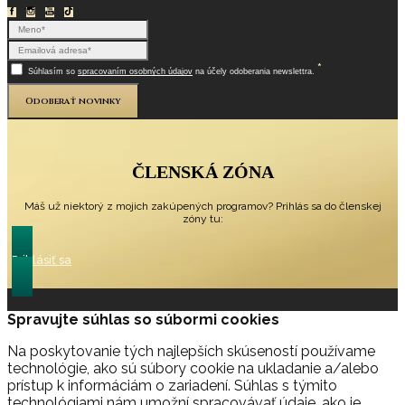
*
Súhlasím so
spracovaním osobných údajov
na účely odoberania newslettra.
Odoberať novinky
ČLENSKÁ ZÓNA
Máš už niektorý z mojich zakúpených programov? Prihlás sa do členskej
zóny tu:
Prihlásiť sa
Spravujte súhlas so súbormi cookies
Na poskytovanie tých najlepších skúseností používame
technológie, ako sú súbory cookie na ukladanie a/alebo
prístup k informáciám o zariadení. Súhlas s týmito
technológiami nám umožní spracovávať údaje, ako je