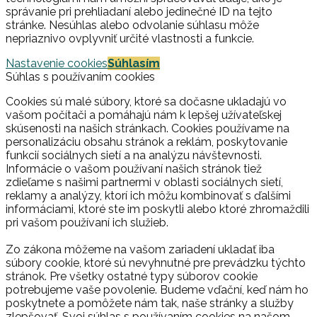
správanie pri prehliadaní alebo jedinečné ID na tejto
stránke. Nesúhlas alebo odvolanie súhlasu môže
nepriaznivo ovplyvniť určité vlastnosti a funkcie.
Nastavenie cookies
Súhlasím
Súhlas s používaním cookies
Cookies sú malé súbory, ktoré sa dočasne ukladajú vo
vašom počítači a pomáhajú nám k lepšej užívateľskej
skúsenosti na našich stránkach. Cookies používame na
personalizáciu obsahu stránok a reklám, poskytovanie
funkcií sociálnych sietí a na analýzu návštevnosti.
Informácie o vašom používaní našich stránok tiež
zdieľame s našimi partnermi v oblasti sociálnych sietí,
reklamy a analýzy, ktorí ich môžu kombinovať s ďalšími
informáciami, ktoré ste im poskytli alebo ktoré zhromaždili
pri vašom používaní ich služieb.
Zo zákona môžeme na vašom zariadení ukladať iba
súbory cookie, ktoré sú nevyhnutné pre prevádzku týchto
stránok. Pre všetky ostatné typy súborov cookie
potrebujeme vaše povolenie. Budeme vďační, keď nám ho
poskytnete a pomôžete nám tak, naše stránky a služby
zlepšovať. Svoj súhlas s používaním cookies na našom