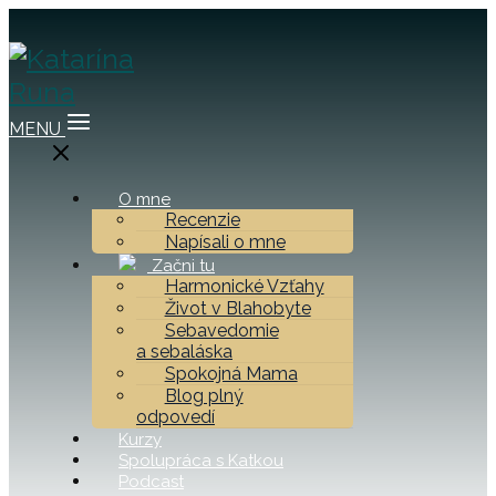
MENU
O mne
Recenzie
Napísali o mne
Začni tu
Harmonické Vzťahy
Život v Blahobyte
Sebavedomie
a sebaláska
Spokojná Mama
Blog plný
odpovedí
Kurzy
Spolupráca s Katkou
Podcast