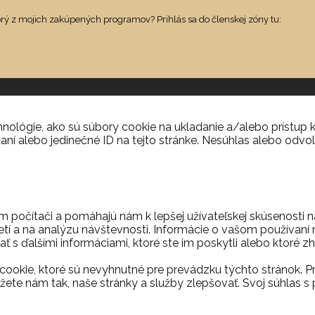
orý z mojich zakúpených programov? Prihlás sa do členskej zóny tu:
ológie, ako sú súbory cookie na ukladanie a/alebo prístup k
aní alebo jedinečné ID na tejto stránke. Nesúhlas alebo odvol
m počítači a pomáhajú nám k lepšej užívateľskej skúsenosti 
etí a na analýzu návštevnosti. Informácie o vašom používaní n
ť s ďalšími informáciami, ktoré ste im poskytli alebo ktoré zh
ookie, ktoré sú nevyhnutné pre prevádzku týchto stránok. P
ete nám tak, naše stránky a služby zlepšovať. Svoj súhla