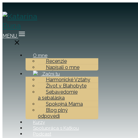
MENU
O mne
Recenzie
Napísali o mne
Začni tu
Harmonické Vzťahy
Život v Blahobyte
Sebavedomie
a sebaláska
Spokojná Mama
Blog plný
odpovedí
Kurzy
Spolupráca s Katkou
Podcast