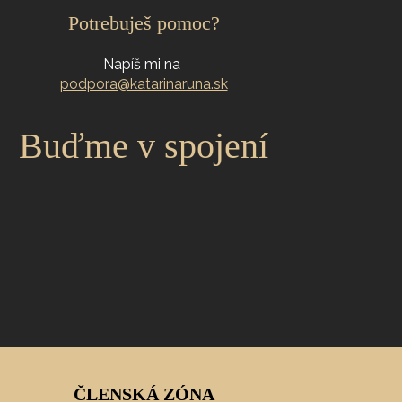
Potrebuješ pomoc?
Napíš mi na
podpora@katarinaruna.sk
Buďme v spojení
ČLENSKÁ ZÓNA