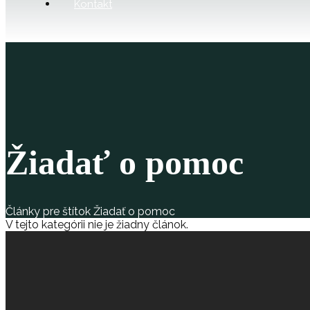
Kontakt
Žiadať o pomoc
Články pre štítok Žiadať o pomoc
V tejto kategórii nie je žiadny článok.