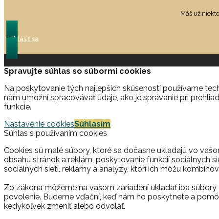
Máš už niekt
Prihlásiť sa
Spravujte súhlas so súbormi cookies
Na poskytovanie tých najlepších skúseností používame techn
nám umožní spracovávať údaje, ako je správanie pri prehliad
funkcie.
Nastavenie cookies
Súhlasím
Súhlas s používaním cookies
Cookies sú malé súbory, ktoré sa dočasne ukladajú vo vašo
obsahu stránok a reklám, poskytovanie funkcií sociálnych si
sociálnych sietí, reklamy a analýzy, ktorí ich môžu kombinova
Zo zákona môžeme na vašom zariadení ukladať iba súbory c
povolenie. Budeme vďační, keď nám ho poskytnete a pomôž
kedykoľvek zmeniť alebo odvolať.