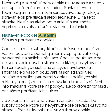
technológie, ako sú súbory cookie na ukladanie a/alebo
prístup k informáciám o zariadení. Súhlas s týmito
technológiami nám umožní spracovávať údaje, ako je
správanie pri prehliadaní alebo jedinečné ID na tejto
stránke. Nesúhlas alebo odvolanie súhlasu môže
nepriaznivo ovplyvniť určité vlastnosti a funkcie.
Nastavenie cookies
Súhlasím
Súhlas s používaním cookies
Cookies sú malé súbory, ktoré sa dočasne ukladajú vo
vašom počítači a pomáhajú nám k lepšej užívateľskej
skúsenosti na našich stránkach. Cookies používame na
personalizáciu obsahu stránok a reklám, poskytovanie
funkcií sociálnych sietí a na analýzu návštevnosti.
Informácie o vašom používaní našich stránok tiež
zdieľame s našimi partnermi v oblasti sociálnych sietí,
reklamy a analýzy, ktorí ich môžu kombinovať s ďalšími
informáciami, ktoré ste im poskytli alebo ktoré zhromaždili
pri vašom používaní ich služieb.
Zo zákona môžeme na vašom zariadení ukladať iba
súbory cookie, ktoré sú nevyhnutné pre prevádzku týchto
stránok. Pre všetky ostatné typy súborov cookie