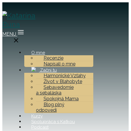
MENU
O mne
Recenzie
Napísali o mne
Začni tu
Harmonické Vzťahy
Život v Blahobyte
Sebavedomie
a sebaláska
Spokojná Mama
Blog plný
odpovedí
Kurzy
Spolupráca s Katkou
Podcast