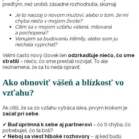
predtým, než urobíš zásadné rozhodnutia, skúmaj:
Je to naozaj o novom mužovi, alebo o tom, že mi
chýba niečo v mojom živote?
Cítim sa v mojom vzťahu videná, milovaná
a pochopená?
Venujem sa budovaniu intimity, alebo som ju
nechala vyprchať?
Veľmi často nový človek len
odzrkadľuje niečo, čo sme
stratili
– niečo, čo sme prestali rozvíjať. To ale
neznamená, že sa to nedá opraviť.
Ako obnoviť vášeň a blízkosť vo
vzťahu?
Ak cítiš, že sa zo vzťahu vytráca iskra, prvým krokom je
začať pri sebe
.
✔
Buď úprimná k sebe aj partnerovi
– čo ti chýba, čo
potrebuješ, čo ťa bolí?
✔
Neboj sa viesť hlboké rozhovory
– aj keď budú