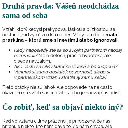
Druhá pravda: Vášeň neodchádza
sama od seba
Vzťah, ktorý kedysi prekypoval láskou a blízkosťou, sa
nestane „mŕtvym“ zo dňa na deň. Vždy tam bola
malá
prasklina – ktorú sme si nevšimli alebo ignorovali.
Kedy naposledy ste sa so svojím partnerom naozaj
rozprávali?
Nie o deťoch, práci a hypotéke, ale
o sebe navzájom.
Ako často sa cítiš skutočne videná a pochopená?
Venuješ si sama dostatok pozornosti, alebo si
v partnerskom vzťahu stratila aj samu seba?
Tieto otázky nie sú ľahké. Ale odpovede na ne často
ukážu, či má vzťah šancu ožiť – alebo je naozaj čas odísť.
Čo robiť, keď sa objaví niekto iný?
Keď vo vzťahu cítime prázdno, je prirodzené, že nás
priťahuje niekto, kto nám dáva to, čo nám chýba. Ale