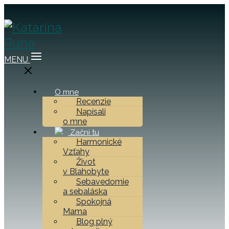
MENU
O mne
Recenzie
Napísali
o mne
Začni tu
Harmonické
Vzťahy
Život
v Blahobyte
Sebavedomie
a sebaláska
Spokojná
Mama
Blog plný