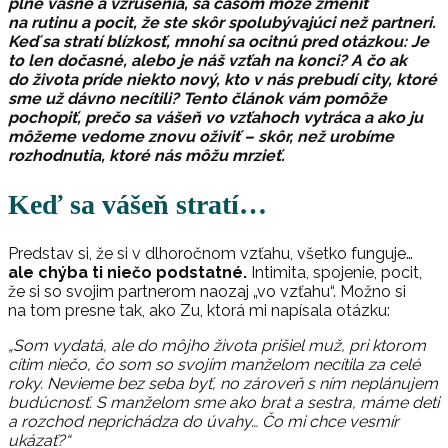
plné vášne a vzrušenia, sa časom môže zmeniť
na rutinu a pocit, že ste skôr spolubývajúci než partneri.
Keď sa stratí blízkosť, mnohí sa ocitnú pred otázkou: Je
to len dočasné, alebo je náš vzťah na konci? A čo ak
do života príde niekto nový, kto v nás prebudí city, ktoré
sme už dávno necítili? Tento článok vám pomôže
pochopiť, prečo sa vášeň vo vzťahoch vytráca a ako ju
môžeme vedome znovu oživiť – skôr, než urobíme
rozhodnutia, ktoré nás môžu mrzieť.
Keď sa vášeň stratí
…
Predstav si, že si v dlhoročnom vzťahu, všetko funguje…
ale chýba ti niečo podstatné.
Intimita, spojenie, pocit,
že si so svojim partnerom naozaj „vo vzťahu“. Možno si
na tom presne tak, ako Zu, ktorá mi napísala otázku:
„Som vydatá, ale do môjho života prišiel muž, pri ktorom
cítim niečo, čo som so svojím manželom necítila za celé
roky. Nevieme bez seba byť, no zároveň s ním neplánujem
budúcnosť. S manželom sme ako brat a sestra, máme deti
a rozchod neprichádza do úvahy… Čo mi chce vesmír
ukázať?“