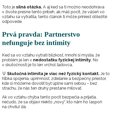
Toto je
silná otázka.
A aj keď sa ti možno neodohráva
v živote presne tento príbeh, ak máš pocit, že vášeň vo
vzťahu sa vytratila, tento článok ti môže priniesť dôležité
odpovede.
Prvá pravda: Partnerstvo
nefunguje bez intimity
Keď sa vo vzťahu vytratí blízkosť, mnohí si myslia, že
problém je len v
nedostatku fyzickej intimity
. No
v skutočnosti je to len vrchol ľadovca.
💡
Skutočná intimita je viac než fyzický kontakt.
Je to
hĺbka spojenia, úprimnosť, zdieľanie a bezpečný priestor,
kde si môžeme dovoliť byť úplne sami sebou – bez
strachu, že nás ten druhý prestane milovať.
Ak vo vzťahu chýba tento pocit bezpečia a prijatia,
nečudo, že sa objaví niekto „nový“, kto nám ho (aspoň
na chvíľu) dá.