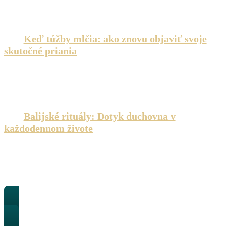
niektoré želania v…
Keď túžby mlčia: ako znovu objaviť svoje
skutočné priania
Stratiť kontakt so svojimi túžbami sa nestane zo
dňa na deň. Je…
Balijské rituály: Dotyk duchovna v
každodennom živote
Ak je niečo, čo ma na Bali fascinuje od prvých
dní, sú…
Všetky články