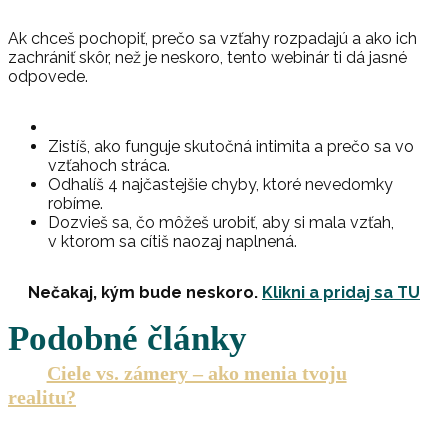
Ak chceš pochopiť, prečo sa vzťahy rozpadajú a ako ich
zachrániť skôr, než je neskoro, tento webinár ti dá jasné
odpovede.
Zistíš, ako funguje skutočná intimita a prečo sa vo
vzťahoch stráca.
Odhalíš 4 najčastejšie chyby, ktoré nevedomky
robíme.
Dozvieš sa, čo môžeš urobiť, aby si mala vzťah,
v ktorom sa cítiš naozaj naplnená.
Nečakaj, kým bude neskoro.
Klikni a pridaj sa TU
Podobné články
Ciele vs. zámery – ako menia tvoju
realitu?
Zamysleli ste sa už niekedy nad tým, prečo sa