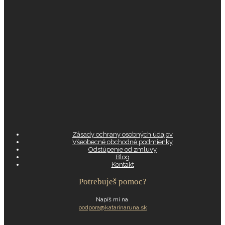
Zásady ochrany osobných údajov
Všeobecné obchodné podmienky
Odstúpenie od zmluvy
Blog
Kontakt
Potrebuješ pomoc?
Napíš mi na
podpora@katarinaruna.sk