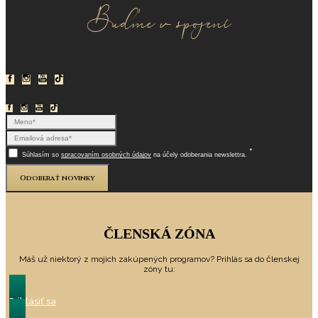
Buďme v spojení
*
Súhlasím so
spracovaním osobných údajov
na účely odoberania newslettra.
Odoberať novinky
ČLENSKÁ ZÓNA
Máš už niektorý z mojich zakúpených programov? Prihlás sa do členskej
zóny tu:
Prihlásiť sa