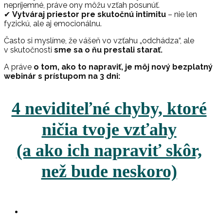
nepríjemné, práve ony môžu vzťah posunúť.
✔
Vytváraj priestor pre skutočnú intimitu
– nie len
fyzickú, ale aj emocionálnu.
Často si myslíme, že vášeň vo vzťahu „odchádza“, ale
v skutočnosti
sme sa o ňu prestali starať.
A práve
o tom, ako to napraviť, je môj nový bezplatný
webinár s prístupom na 3 dni:
4 neviditeľné chyby, ktoré
ničia tvoje vzťahy
(a ako ich napraviť skôr,
než bude neskoro)