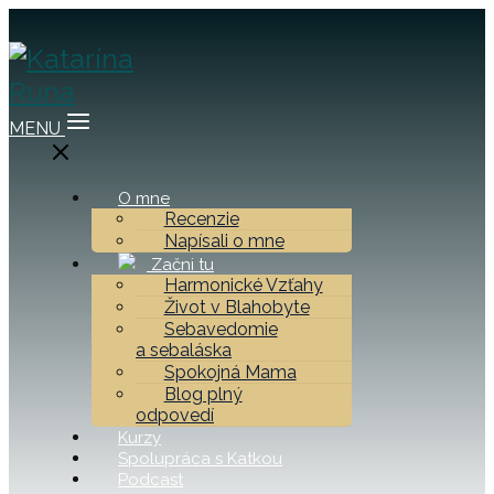
MENU
O mne
Recenzie
Napísali o mne
Začni tu
Harmonické Vzťahy
Život v Blahobyte
Sebavedomie
a sebaláska
Spokojná Mama
Blog plný
odpovedí
Kurzy
Spolupráca s Katkou
Podcast