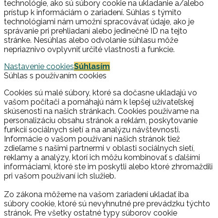
technológie, ako sú súbory cookie na ukladanie a/alebo
prístup k informáciám o zariadení. Súhlas s týmito
technológiami nám umožní spracovávať údaje, ako je
správanie pri prehliadaní alebo jedinečné ID na tejto
stránke. Nesúhlas alebo odvolanie súhlasu môže
nepriaznivo ovplyvniť určité vlastnosti a funkcie.
Nastavenie cookies
Súhlasím
Súhlas s používaním cookies
Cookies sú malé súbory, ktoré sa dočasne ukladajú vo
vašom počítači a pomáhajú nám k lepšej užívateľskej
skúsenosti na našich stránkach. Cookies používame na
personalizáciu obsahu stránok a reklám, poskytovanie
funkcií sociálnych sietí a na analýzu návštevnosti.
Informácie o vašom používaní našich stránok tiež
zdieľame s našimi partnermi v oblasti sociálnych sietí,
reklamy a analýzy, ktorí ich môžu kombinovať s ďalšími
informáciami, ktoré ste im poskytli alebo ktoré zhromaždili
pri vašom používaní ich služieb.
Zo zákona môžeme na vašom zariadení ukladať iba
súbory cookie, ktoré sú nevyhnutné pre prevádzku týchto
stránok. Pre všetky ostatné typy súborov cookie