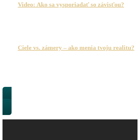
Video: Ako sa vysporiadať so závisťou?
Emócia, ktorá neraz veľmi nevedome sprevádza naše 
občas nám ich…
Ciele vs. zámery – ako menia tvoju realitu?
Zamysleli ste sa už niekedy nad tým, prečo sa niektor
v…
Všetky články