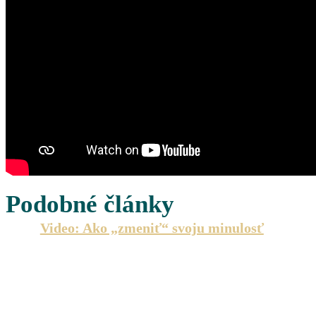
Podobné články
Video: Ako „zmeniť“ svoju minulosť
Minulosť sa nedá zmeniť! Skutočne? Udalosti už nie, al
tvorí…