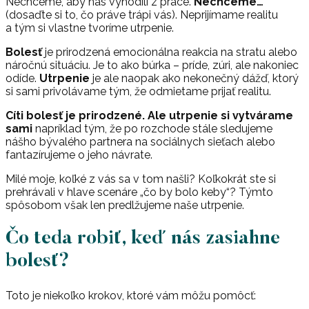
Nechceme, aby nás vyhodili z práce.
Nechceme…
(dosaďte si to, čo práve trápi vás). Neprijímame realitu
a tým si vlastne tvoríme utrpenie.
Bolesť
je prirodzená emocionálna reakcia na stratu alebo
náročnú situáciu. Je to ako búrka – príde, zúri, ale nakoniec
odíde.
Utrpenie
je ale naopak ako nekonečný dážď, ktorý
si sami privolávame tým, že odmietame prijať realitu.
Cíti bolesť je prirodzené. Ale utrpenie si vytvárame
sami
napríklad tým, že po rozchode stále sledujeme
nášho bývalého partnera na sociálnych sieťach alebo
fantazírujeme o jeho návrate.
Milé moje, koľké z vás sa v tom našli? Koľkokrát ste si
prehrávali v hlave scenáre „čo by bolo keby“? Týmto
spôsobom však len predlžujeme naše utrpenie.
Čo teda robiť, keď nás zasiahne
bolesť?
Toto je niekoľko krokov, ktoré vám môžu pomôcť: