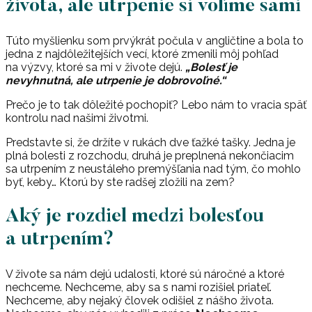
života, ale utrpenie si volíme sami
Túto myšlienku som prvýkrát počula v angličtine a bola to
jedna z najdôležitejších vecí, ktoré zmenili môj pohľad
na výzvy, ktoré sa mi v živote dejú.
„Bolesť je
nevyhnutná, ale utrpenie je dobrovoľné.“
Prečo je to tak dôležité pochopiť? Lebo nám to vracia späť
kontrolu nad našimi životmi.
Predstavte si, že držíte v rukách dve ťažké tašky. Jedna je
plná bolesti z rozchodu, druhá je preplnená nekončiacim
sa utrpením z neustáleho premýšľania nad tým, čo mohlo
byť, keby… Ktorú by ste radšej zložili na zem?
Aký je rozdiel medzi bolesťou
a utrpením?
V živote sa nám dejú udalosti, ktoré sú náročné a ktoré
nechceme. Nechceme, aby sa s nami rozišiel priateľ.
Nechceme, aby nejaký človek odišiel z nášho života.