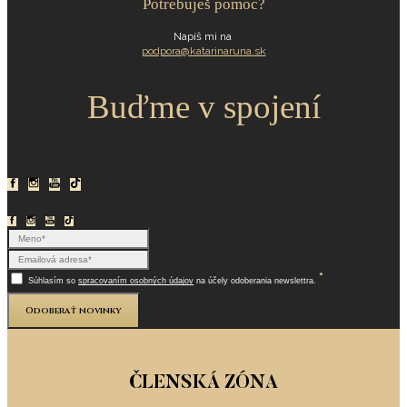
Potrebuješ pomoc?
Napíš mi na
podpora@katarinaruna.sk
Buďme v spojení
*
Súhlasím so
spracovaním osobných údajov
na účely odoberania newslettra.
Odoberať novinky
ČLENSKÁ ZÓNA