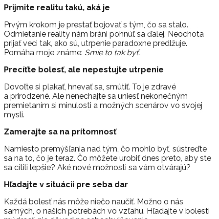
Prijmite realitu takú, aká je
Prvým krokom je prestať bojovať s tým, čo sa stalo.
Odmietanie reality nám bráni pohnúť sa ďalej. Neochota
prijať veci tak, ako sú, utrpenie paradoxne predlžuje.
Pomáha moje známe:
Smie to tak byť.
Precíťte bolesť, ale nepestujte utrpenie
Dovoľte si plakať, hnevať sa, smútiť. To je zdravé
a prirodzené. Ale nenechajte sa uniesť nekonečným
premietaním si minulosti a možných scenárov vo svojej
mysli.
Zamerajte sa na prítomnosť
Namiesto premýšľania nad tým, čo mohlo byť, sústreďte
sa na to, čo je teraz. Čo môžete urobiť dnes preto, aby ste
sa cítili lepšie? Aké nové možnosti sa vám otvárajú?
Hľadajte v situácii pre seba dar
Každá bolesť nás môže niečo naučiť. Možno o nás
samých, o našich potrebách vo vzťahu. Hľadajte v bolesti