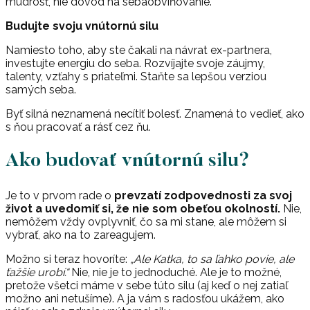
múdrosť, nie dôvod na sebaobviňovanie.
Budujte svoju vnútornú silu
Namiesto toho, aby ste čakali na návrat ex-partnera,
investujte energiu do seba. Rozvíjajte svoje záujmy,
talenty, vzťahy s priateľmi. Staňte sa lepšou verziou
samých seba.
Byť silná neznamená necítiť bolesť. Znamená to vedieť, ako
s ňou pracovať a rásť cez ňu.
Ako budovať vnútornú silu?
Je to v prvom rade o
prevzatí zodpovednosti za svoj
život a uvedomiť si, že nie som obeťou okolností.
Nie,
nemôžem vždy ovplyvniť, čo sa mi stane, ale môžem si
vybrať, ako na to zareagujem.
Možno si teraz hovoríte:
„Ale Katka, to sa ľahko povie, ale
ťažšie urobí.“
Nie, nie je to jednoduché. Ale je to možné,
pretože všetci máme v sebe túto silu (aj keď o nej zatiaľ
možno ani netušíme). A ja vám s radosťou ukážem, ako