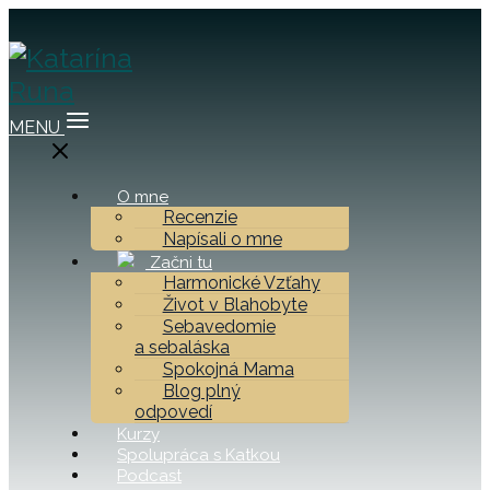
MENU
O mne
Recenzie
Napísali o mne
Začni tu
Harmonické Vzťahy
Život v Blahobyte
Sebavedomie
a sebaláska
Spokojná Mama
Blog plný
odpovedí
Kurzy
Spolupráca s Katkou
Podcast