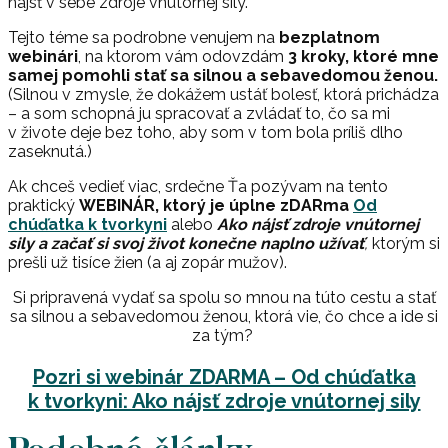
nájsť v sebe zdroje vnútornej sily.
Tejto téme sa podrobne venujem na
bezplatnom
webinári
, na ktorom vám odovzdám
3 kroky, ktoré mne
samej pomohli stať sa silnou a sebavedomou ženou.
(Silnou v zmysle, že dokážem ustáť bolesť, ktorá prichádza
– a som schopná ju spracovať a zvládať to, čo sa mi
v živote deje bez toho, aby som v tom bola príliš dlho
zaseknutá.)
Ak chceš vedieť viac, srdečne Ťa pozývam na tento
praktický
WEBINÁR, ktorý je úplne zDARma
Od
chúďatka k tvorkyni
alebo
Ako nájsť zdroje vnútornej
sily a začať si svoj život konečne naplno užívať
,
ktorým si
prešli už tisíce žien (a aj zopár mužov).
Si pripravená vydať sa spolu so mnou na túto cestu a stať
sa silnou a sebavedomou ženou, ktorá vie, čo chce a ide si
za tým?
Pozri si webinár ZDARMA – Od chúďatka
k tvorkyni: Ako nájsť zdroje vnútornej sily