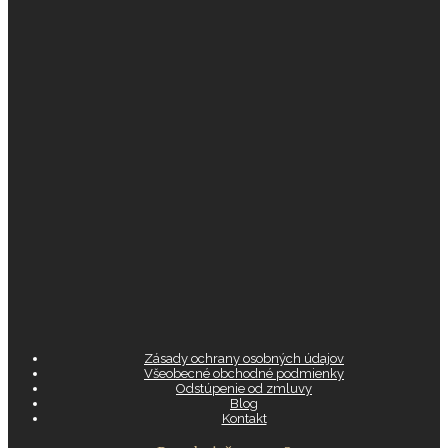
Zásady ochrany osobných údajov
Všeobecné obchodné podmienky
Odstúpenie od zmluvy
Blog
Kontakt