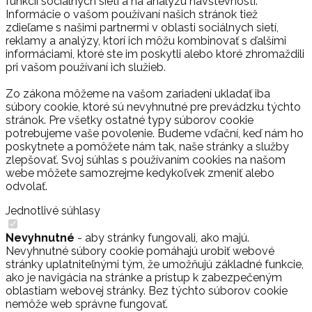
funkcií sociálnych sietí a na analýzu návštevnosti.
Informácie o vašom používaní našich stránok tiež
zdieľame s našimi partnermi v oblasti sociálnych sietí,
reklamy a analýzy, ktorí ich môžu kombinovať s ďalšími
informáciami, ktoré ste im poskytli alebo ktoré zhromaždili
pri vašom používaní ich služieb.
Zo zákona môžeme na vašom zariadení ukladať iba
súbory cookie, ktoré sú nevyhnutné pre prevádzku týchto
stránok. Pre všetky ostatné typy súborov cookie
potrebujeme vaše povolenie. Budeme vďační, keď nám ho
poskytnete a pomôžete nám tak, naše stránky a služby
zlepšovať. Svoj súhlas s používaním cookies na našom
webe môžete samozrejme kedykoľvek zmeniť alebo
odvolať.
Jednotlivé súhlasy
Nevyhnutné
- aby stránky fungovali, ako majú.
Nevyhnutné súbory cookie pomáhajú urobiť webové
stránky uplatniteľnými tým, že umožňujú základné funkcie,
ako je navigácia na stránke a prístup k zabezpečeným
oblastiam webovej stránky. Bez týchto súborov cookie
nemôže web správne fungovať.