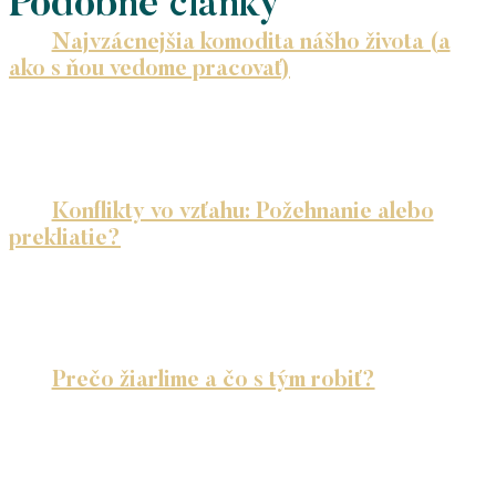
Podobné články
Najvzácnejšia komodita nášho života (a
ako s ňou vedome pracovať)
Čo myslíš, čo je podľa teba tou najvzácnejšou
komoditou, ktorú máme? V…
Konflikty vo vzťahu: Požehnanie alebo
prekliatie?
Máš pocit, že konflikty sú znakom toho, že niečo
nie je vo…
Prečo žiarlime a čo s tým robiť?
Poznáš ten pocit, keď Ti zovrie srdce pri pohľade
na atraktívnu ženu…