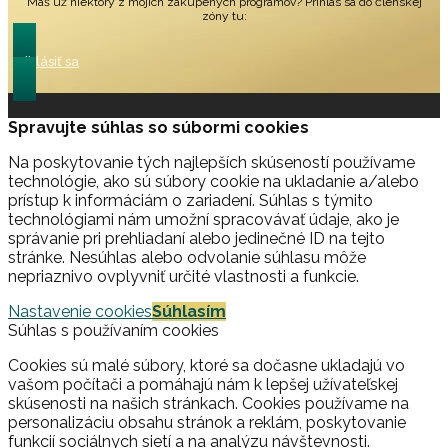
Máš už niektorý z mojich zakúpených programov? Prihlás sa do členskej
zóny tu:
Prihlásiť sa
Spravujte súhlas so súbormi cookies
Na poskytovanie tých najlepších skúseností používame
technológie, ako sú súbory cookie na ukladanie a/alebo
prístup k informáciám o zariadení. Súhlas s týmito
technológiami nám umožní spracovávať údaje, ako je
správanie pri prehliadaní alebo jedinečné ID na tejto
stránke. Nesúhlas alebo odvolanie súhlasu môže
nepriaznivo ovplyvniť určité vlastnosti a funkcie.
Nastavenie cookies
Súhlasím
Súhlas s používaním cookies
Cookies sú malé súbory, ktoré sa dočasne ukladajú vo
vašom počítači a pomáhajú nám k lepšej užívateľskej
skúsenosti na našich stránkach. Cookies používame na
personalizáciu obsahu stránok a reklám, poskytovanie
funkcií sociálnych sietí a na analýzu návštevnosti.