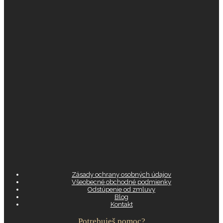
Zásady ochrany osobných údajov
Všeobecné obchodné podmienky
Odstúpenie od zmluvy
Blog
Kontakt
Potrebuješ pomoc?