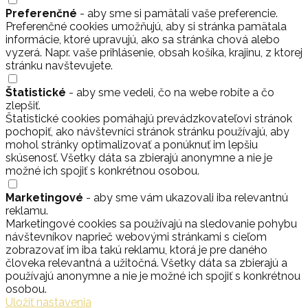
Preferenčné
- aby sme si pamätali vaše preferencie.
Preferenčné cookies umožňujú, aby si stránka pamätala
informácie, ktoré upravujú, ako sa stránka chová alebo
vyzerá. Napr. vaše prihlásenie, obsah košíka, krajinu, z ktorej
stránku navštevujete.
Štatistické
- aby sme vedeli, čo na webe robíte a čo
zlepšiť.
Štatistické cookies pomáhajú prevádzkovateľovi stránok
pochopiť, ako návštevníci stránok stránku používajú, aby
mohol stránky optimalizovať a ponúknuť im lepšiu
skúsenosť. Všetky dáta sa zbierajú anonymne a nie je
možné ich spojiť s konkrétnou osobou.
Marketingové
- aby sme vám ukazovali iba relevantnú
reklamu.
Marketingové cookies sa používajú na sledovanie pohybu
návštevníkov naprieč webovými stránkami s cieľom
zobrazovať im iba takú reklamu, ktorá je pre daného
človeka relevantná a užitočná. Všetky dáta sa zbierajú a
používajú anonymne a nie je možné ich spojiť s konkrétnou
osobou.
Uložiť nastavenia