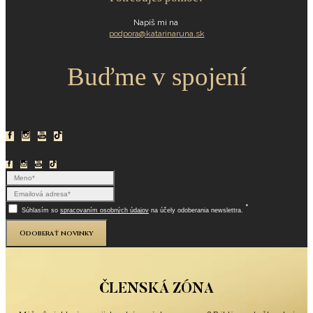
Napíš mi na
podpora@katarinaruna.sk
Buďme v spojení
*
Súhlasím so
spracovaním osobných údajov
na účely odoberania newslettra.
Odoberať novinky
ČLENSKÁ ZÓNA