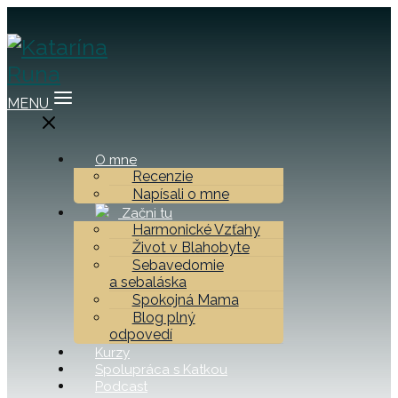
MENU
O mne
Recenzie
Napísali o mne
Začni tu
Harmonické Vzťahy
Život v Blahobyte
Sebavedomie
a sebaláska
Spokojná Mama
Blog plný
odpovedí
Kurzy
Spolupráca s Katkou
Podcast