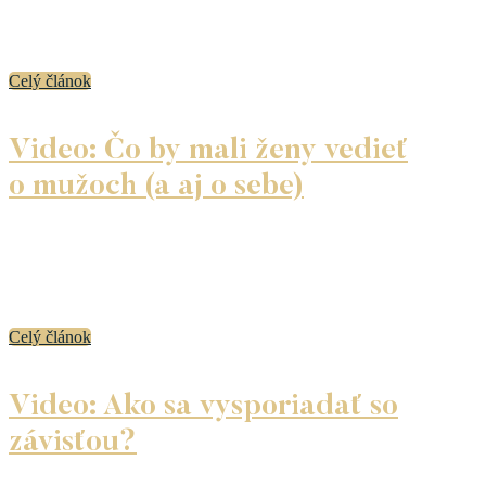
Minulosť sa nedá zmeniť! Skutočne? Udalosti už nie, ale to,
čo tvorí najväčšiu zložku našej minulosti a čo sa zmeniť dá,
sú naše interpretácie o tom, čo sa stalo. Nech sa páči,...
Celý článok
Video: Čo by mali ženy vedieť
o mužoch (a aj o sebe)
Prečo ženy môžu multitaskovať a muži sa sústredia
na jednu vec naraz? Ako sa rozprávať s mužom tak, aby
ma ako ženu počúval? Prečo majú ženy milión
serepetičiek a muži prázdny byt?
Celý článok
Video: Ako sa vysporiadať so
závisťou?