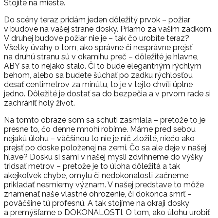
Stojíte na mieste.
Do scény teraz pridám jeden dôležitý prvok – požiar
v budove na vašej strane dosky. Priamo za vašim zadkom.
V druhej budove požiar nie je – tak čo urobíte teraz?
Všetky úvahy o tom, ako správne či nesprávne prejsť
na druhú stranu sú v okamihu preč – dôležité je hlavne,
ABY sa to nejako stalo. Či to bude elegantným rýchlym
behom, alebo sa budete šúchať po zadku rýchlosťou
desať centimetrov za minútu, to je v tejto chvíli úplne
jedno. Dôležité je dostať sa do bezpečia a v prvom rade si
zachrániť holý život.
Na tomto obraze som sa schuti zasmiala – pretože to je
presne to, čo denne mnohí robíme. Máme pred sebou
nejakú úlohu – väčšinou to nie je nič zložité, niečo ako
prejsť po doske položenej na zemi. Čo sa ale deje v našej
hlave? Dosku si sami v našej mysli zdvihneme do výšky
tridsať metrov – pretože je to úloha dôležitá a tak
akejkoľvek chybe, omylu či nedokonalosti začneme
prikladať nesmierny význam. V našej predstave to môže
znamenať naše vlastné ohrozenie, či dokonca smrť –
poväčšine tú profesnú. A tak stojíme na okraji dosky
a premýšľame o DOKONALOSTI. O tom, ako úlohu urobiť