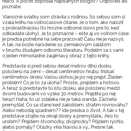
niečo. A počet doposiaľ napísaných blogov? Odpoveď asi
poznáte.
Vianočné sviatky som strávila s rodinou. So sebou som si
vzala knihu na voľnočasové čítanie. Je o tom, ako naložiť
s prokrastináciou (to hrozné odborné slovo pre to, keď
odkladáte úlohy). Je to príznačné – ešte aj vo voľnom čase
je predsa potrebné na sebe pracovať! Času nie je nazvyš.
A tak, na božie narodenie so zemiakovým šalátom
v bruchu študujem odbornú literatúru. Podelím sa s vami
o jeden mimoriadne zaujímavý obraz z tejto knihy.
Predstavte si pred sebou desať metrov dlhú dosku,
položenú na zemi – desať centimetrov hrubú, tridsať
centimetrov širokú. Vašou úlohou je po nej prejsť. Žiaden
problém! Čo je to za úloha? Proste… prejdem a hotovo.
A teraz si predstavte tú istú dosku, ale položenú medzi
dvomi budovami vo výške 30 metrov. Prejdite po nej
teraz! Hahá, to už zďaleka nie je taká sranda. Začnete
premýšľať. Čo sa stane keď zakolíšem, stratím rovnováhu?
Alebo nebodaj spadnem?? Ide predsa o život. A tak v tej
predstave stojíte na okraji dosky a premýšľate… Ako to
urobím? Prejdem štvornožky, dvojnožky? Pôjdem rýchlo,
alebo pomaly? Otázky víria hlavou a vy… Presne tak.