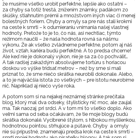
že musíme všetko urobiť perfektne, lepšie ako ostatní –
za chyby sa totiž trestá, znížením známky, padákom zo
skúšky, stiahnutím prémií a množstvom iných viac či menej
bolestných foriem. Chyby a omyly sa pre nás stali krokmi
na ceste k smrti – k odumieraniu vnímania našej vlastnej
hodnoty. Pretože to je to, čo nás, asi nechtiac, týmto
režimom naučili – že naša hodnota rovná sa nášmu
výkonu. Že ak všetko zvládneme perfektne, potom aj náš
život, vzťah, kariéra budú perfektné. A to predsa chceme!
Ale keď nie je dokonalý výkon, nie je sa za čo pochváliť…
A tak radšej zakaždým absolvujeme tortúru s horiacou
doskou vo výške tridsať metrov – než by sme si mali
priznať to, že sme niečo skrátka neurobili dokonale. Alebo,
a to je najväčšia istota zo všetkých – pre istotu neurobíme
nič. Napríklad aj niečo vyše roka.
A potom som si na nejakej neznámej stránke prečítala
blog, ktorý mal dva odseky, štylisticky nič moc, ale zaujal
ma. Tak naozaj, pri srdci. A v tom mi to všetko doplo. Ako
veľmi sama od seba očakávam, že tie moje blogy budú
skrátka dokonalé. Vycibrené štýlom, s hlbokou myšlienkou,
hodnotnou pointou, strhujúce a pútavé. Chyby a omyly
nie sú prípustné, znamenajú predsa krok na ceste k smrti –
smrti mojej hodnoty ako pisateľky blogov. A tak som si,