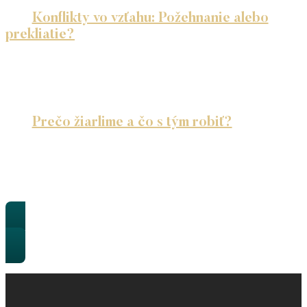
Konflikty vo vzťahu: Požehnanie alebo
prekliatie?
Máš pocit, že konflikty sú znakom toho, že niečo
nie je vo…
Prečo žiarlime a čo s tým robiť?
Poznáš ten pocit, keď Ti zovrie srdce pri pohľade
na atraktívnu ženu…
Všetky články