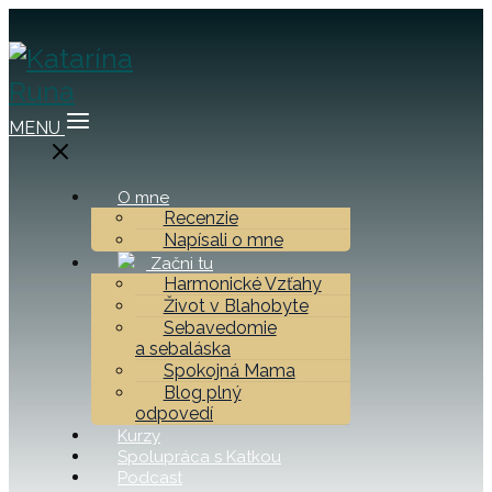
MENU
O mne
Recenzie
Napísali o mne
Začni tu
Harmonické Vzťahy
Život v Blahobyte
Sebavedomie
a sebaláska
Spokojná Mama
Blog plný
odpovedí
Kurzy
Spolupráca s Katkou
Podcast