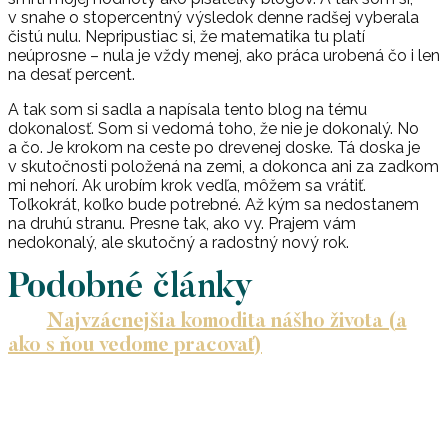
v snahe o stopercentný výsledok denne radšej vyberala
čistú nulu. Nepripustiac si, že matematika tu platí
neúprosne – nula je vždy menej, ako práca urobená čo i len
na desať percent.
A tak som si sadla a napísala tento blog na tému
dokonalosť. Som si vedomá toho, že nie je dokonalý. No
a čo. Je krokom na ceste po drevenej doske. Tá doska je
v skutočnosti položená na zemi, a dokonca ani za zadkom
mi nehorí. Ak urobím krok vedľa, môžem sa vrátiť.
Toľkokrát, koľko bude potrebné. Až kým sa nedostanem
na druhú stranu. Presne tak, ako vy. Prajem vám
nedokonalý, ale skutočný a radostný nový rok.
Podobné články
Najvzácnejšia komodita nášho života (a
ako s ňou vedome pracovať)
Čo myslíš, čo je podľa teba tou najvzácnejšou
komoditou, ktorú máme? V…