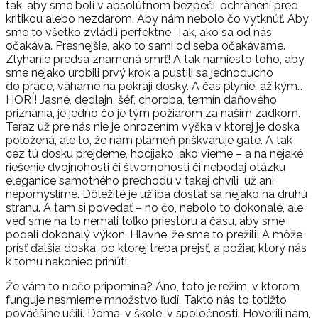
tak, aby sme boli v absolútnom bezpečí, ochránení pred
kritikou alebo nezdarom. Aby nám nebolo čo vytknúť. Aby
sme to všetko zvládli perfektne. Tak, ako sa od nás
očakáva. Presnejšie, ako to sami od seba očakávame.
Zlyhanie predsa znamená smrť! A tak namiesto toho, aby
sme nejako urobili prvý krok a pustili sa jednoducho
do práce, váhame na pokraji dosky. A čas plynie, až kým…
HORÍ! Jasné, dedlajn, šéf, choroba, termín daňového
priznania, je jedno čo je tým požiarom za našim zadkom.
Teraz už pre nás nie je ohrozením výška v ktorej je doska
položená, ale to, že nám plameň priškvaruje gate. A tak
cez tú dosku prejdeme, hocijako, ako vieme – a na nejaké
riešenie dvojnohosti či štvornohosti či nebodaj otázku
eleganice samotného prechodu v takej chvíli už ani
nepomyslíme. Dôležité je už iba dostať sa nejako na druhú
stranu. A tam si povedať – no čo, nebolo to dokonalé, ale
veď sme na to nemali toľko priestoru a času, aby sme
podali dokonalý výkon. Hlavne, že sme to prežili! A môže
prísť ďalšia doska, po ktorej treba prejsť, a požiar, ktorý nás
k tomu nakoniec prinúti.
Že vám to niečo pripomína? Áno, toto je režim, v ktorom
funguje nesmierne množstvo ľudí. Takto nás to totižto
poväčšine učili. Doma, v škole, v spoločnosti. Hovorili nám,