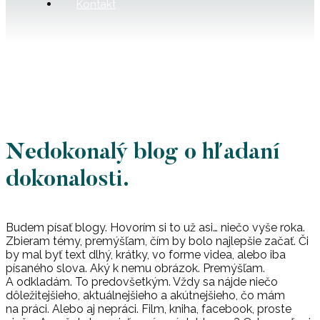
Kontakt
Nedokonalý blog o hľadaní
dokonalosti.
Budem písať blogy. Hovorím si to už asi… niečo vyše roka.
Zbieram témy, premýšľam, čím by bolo najlepšie začať. Či
by mal byť text dlhý, krátky, vo forme videa, alebo iba
písaného slova. Aký k nemu obrázok. Premýšľam.
A odkladám. To predovšetkým. Vždy sa nájde niečo
dôležitejšieho, aktuálnejšieho a akútnejšieho, čo mám
na práci. Alebo aj nepráci. Film, kniha, facebook, proste