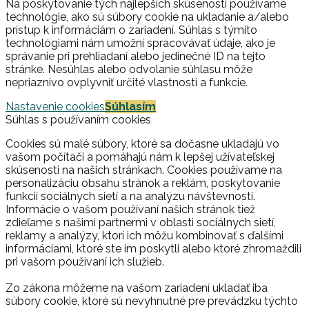
Na poskytovanie tých najlepších skúseností používame
technológie, ako sú súbory cookie na ukladanie a/alebo
prístup k informáciám o zariadení. Súhlas s týmito
technológiami nám umožní spracovávať údaje, ako je
správanie pri prehliadaní alebo jedinečné ID na tejto
stránke. Nesúhlas alebo odvolanie súhlasu môže
nepriaznivo ovplyvniť určité vlastnosti a funkcie.
Nastavenie cookies
Súhlasím
Súhlas s používaním cookies
Cookies sú malé súbory, ktoré sa dočasne ukladajú vo
vašom počítači a pomáhajú nám k lepšej užívateľskej
skúsenosti na našich stránkach. Cookies používame na
personalizáciu obsahu stránok a reklám, poskytovanie
funkcií sociálnych sietí a na analýzu návštevnosti.
Informácie o vašom používaní našich stránok tiež
zdieľame s našimi partnermi v oblasti sociálnych sietí,
reklamy a analýzy, ktorí ich môžu kombinovať s ďalšími
informáciami, ktoré ste im poskytli alebo ktoré zhromaždili
pri vašom používaní ich služieb.
Zo zákona môžeme na vašom zariadení ukladať iba
súbory cookie, ktoré sú nevyhnutné pre prevádzku týchto