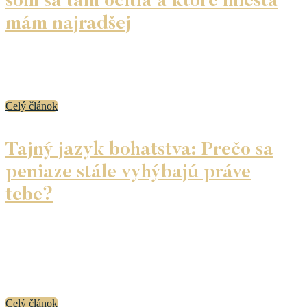
som sa tam ocitla a ktoré miesta
mám najradšej
Už viac ako štyri roky žijem s rodinou na Bali. A aj keď som
o tomto mieste doteraz nerozprávala veľa, viem, že vás to
zaujíma. Často mi píšete otázky: Aké je to žiť na Bali?...
Celý článok
Tajný jazyk bohatstva: Prečo sa
peniaze stále vyhýbajú práve
tebe?
Mnoho ľudí žije v neustálom pocite, že robia všetko
správne, a predsa sa finančne nikam neposúvajú. Pracujú
poctivo, šetria, nemíňajú bez rozmyslu, no výsledky sa
neobjavujú. Namiesto hojnosti zažívajú frustráciu,
stagnáciu a opakujúce...
Celý článok