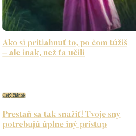
Ako si pritiahnuť to, po čom túžiš
– ale inak, než ťa učili
Vizualizujem, túžim, verím… a stále sa nič nedeje. Poznáš
ten pocit? Možno si želáš dom, partnera alebo peniaze.
A možno to už robíš roky. Čítaš knihy, pozeráš videá
o manifestácii, zapisuješ si svoje...
Celý článok
Prestaň sa tak snažiť! Tvoje sny
potrebujú úplne iný prístup