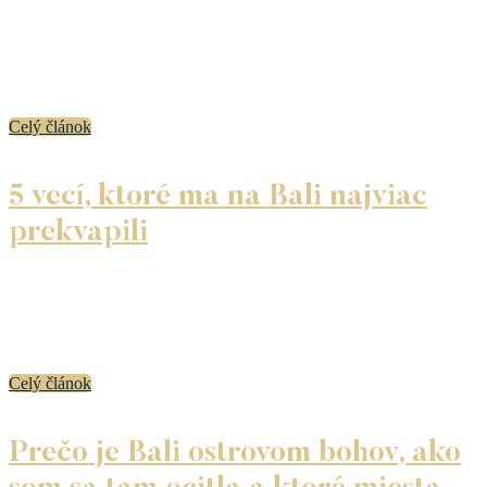
Ak je niečo, čo ma na Bali fascinuje od prvých dní, sú to
balijské rituály. Nie ako občasné „slávnostné chvíle“, ale ako
každodenný jazyk medzi človekom, prírodou a božským
svetom. V balijskej...
Celý článok
5 vecí, ktoré ma na Bali najviac
prekvapili
Bali je často vykresľované ako raj na zemi. Tropické pláže,
krásne chrámy, úsmevy domácich… a áno, to všetko je
pravda. No čím dlhšie tu žijem, tým viac si uvedomujem, že
Bali nie...
Celý článok
Prečo je Bali ostrovom bohov, ako