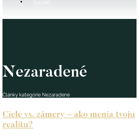
Kontakt
Nezaradené
Články kategórie Nezaradené
Ciele vs. zámery – ako menia tvoju
realitu?