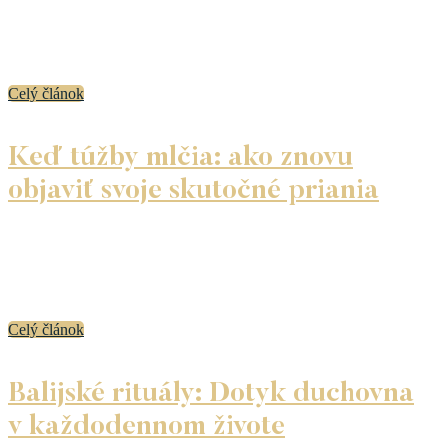
Zamysleli ste sa už niekedy nad tým, prečo sa niektoré
želania v našich životoch naplnia a iné nie? Prečo niektoré
ciele dosiahneme ľahko a pri iných sa zdá, akoby nás stále
niečo brzdilo?...
Celý článok
Keď túžby mlčia: ako znovu
objaviť svoje skutočné priania
Stratiť kontakt so svojimi túžbami sa nestane zo dňa
na deň. Je to pomalý proces. Zrazu však zistíš, že sa ráno
zobúdzaš bez nadšenia. Že žiješ, funguješ, robíš, čo treba
–...
Celý článok
Balijské rituály: Dotyk duchovna
v každodennom živote