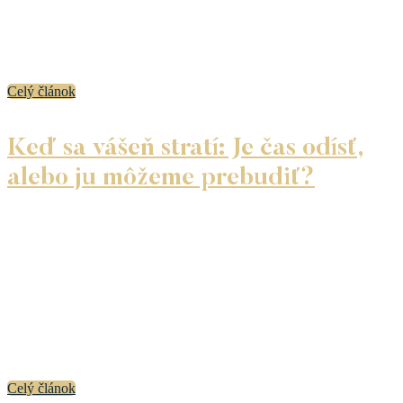
V živote máme často veľké sny a túžby, po ktorých tak
veľmi prahneme… No napriek všetkej snahe a úsiliu sa nám
ich proste nedarí naplniť. Prečo je to tak? Čo stojí za našimi
nesplnenými...
Celý článok
Keď sa vášeň stratí: Je čas odísť,
alebo ju môžeme prebudiť?
Každý vzťah prechádza fázami. To, čo bolo na začiatku
plné vášne a vzrušenia, sa časom môže zmeniť na rutinu
a pocit, že ste skôr spolubývajúci než partneri. Keď sa stratí
blízkosť, mnohí sa ocitnú pred otázkou: Je to len dočasné,
alebo je náš vzťah na konci? A čo ak do života príde niekto
nový, kto v nás prebudí city, ktoré sme už dávno necítili?
Tento článok vám pomôže pochopiť, prečo sa vášeň vo
vzťahoch vytráca a ako ju môžeme vedome znovu oživiť –
skôr, než urobíme rozhodnutia, ktoré nás môžu mrzieť.
Celý článok