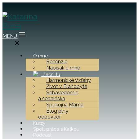
MENU
O mne
Recenzie
Napísali o mne
Začni tu
Harmonické Vzťahy
Život v Blahobyte
Sebavedomie
a sebaláska
Spokojná Mama
Blog plný
odpovedí
Kurzy
Spolupráca s Katkou
Podcast