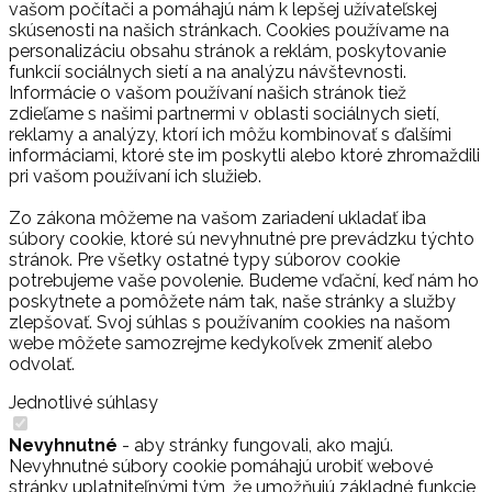
vašom počítači a pomáhajú nám k lepšej užívateľskej
skúsenosti na našich stránkach. Cookies používame na
personalizáciu obsahu stránok a reklám, poskytovanie
funkcií sociálnych sietí a na analýzu návštevnosti.
Informácie o vašom používaní našich stránok tiež
zdieľame s našimi partnermi v oblasti sociálnych sietí,
reklamy a analýzy, ktorí ich môžu kombinovať s ďalšími
informáciami, ktoré ste im poskytli alebo ktoré zhromaždili
pri vašom používaní ich služieb.
Zo zákona môžeme na vašom zariadení ukladať iba
súbory cookie, ktoré sú nevyhnutné pre prevádzku týchto
stránok. Pre všetky ostatné typy súborov cookie
potrebujeme vaše povolenie. Budeme vďační, keď nám ho
poskytnete a pomôžete nám tak, naše stránky a služby
zlepšovať. Svoj súhlas s používaním cookies na našom
webe môžete samozrejme kedykoľvek zmeniť alebo
odvolať.
Jednotlivé súhlasy
Nevyhnutné
- aby stránky fungovali, ako majú.
Nevyhnutné súbory cookie pomáhajú urobiť webové
stránky uplatniteľnými tým, že umožňujú základné funkcie,