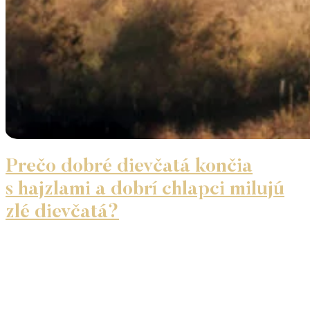
Prečo dobré dievčatá končia
s hajzlami a dobrí chlapci milujú
zlé dievčatá?
Vzťahy sú plné paradoxov. Často vidíme, ako ženy, ktoré
sú láskavé, starostlivé a obetavé, ostávajú vo vzťahoch
s mužmi, ktorí si ich nevážia. Rovnako tak sa stáva, že
dobrí muži, ktorí dávajú lásku a oporu, si vyberajú ženy,
ktoré ich využívajú alebo emocionálne manipulujú. Prečo