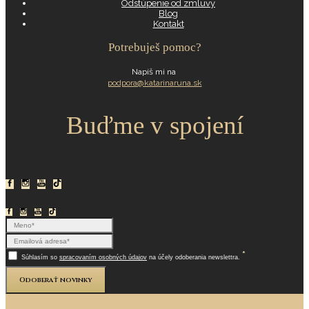
Odstúpenie od zmluvy
Blog
Kontakt
Potrebuješ pomoc?
Napíš mi na
podpora@katarinaruna.sk
Buďme v spojení
*
Súhlasím so
spracovaním osobných údajov
na účely odoberania newslettra.
Odoberať novinky