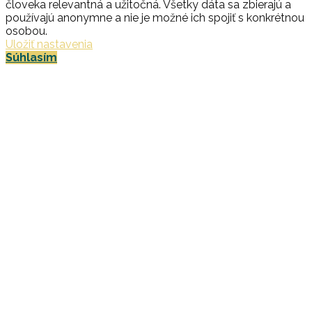
človeka relevantná a užitočná. Všetky dáta sa zbierajú a
používajú anonymne a nie je možné ich spojiť s konkrétnou
osobou.
Uložiť nastavenia
Súhlasím