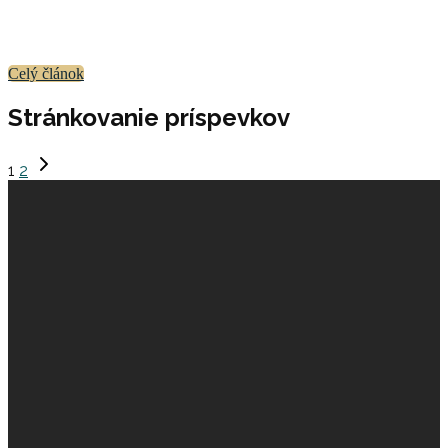
sa to deje? Odpoveď leží hlboko v našej psychike a súvisí
s tým, ako nás formovalo detstvo a aké vzťahové vzorce
sme si podvedome osvojili.
Celý článok
Stránkovanie príspevkov
1
2